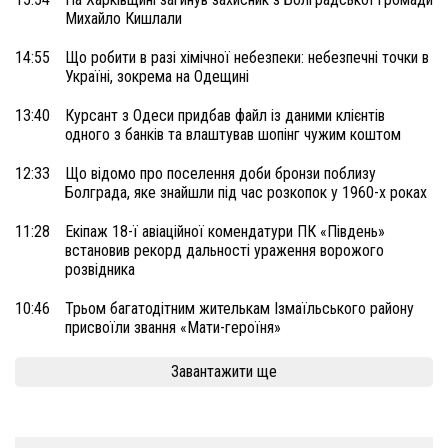
Михайло Кишлали
14:55
Що робити в разі хімічної небезпеки: небезпечні точки в
Україні, зокрема на Одещині
13:40
Курсант з Одеси придбав файл із даними клієнтів
одного з банків та влаштував шопінг чужим коштом
12:33
Що відомо про поселення доби бронзи поблизу
Болграда, яке знайшли під час розкопок у 1960-х роках
11:28
Екіпаж 18-ї авіаційної комендатури ПК «Південь»
встановив рекорд дальності ураження ворожого
розвідника
10:46
Трьом багатодітним жителькам Ізмаїльського району
присвоїли звання «Мати-героїня»
Завантажити ще