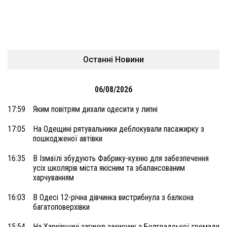
Останні Новини
06/08/2026
17:59
Яким повітрям дихали одесити у липні
17:05
На Одещині рятувальники деблокували пасажирку з
пошкодженої автівки
16:35
В Ізмаїлі збудують Фабрику-кухню для забезпечення
усіх школярів міста якісним та збалансованим
харчуванням
16:03
В Одесі 12-річна дівчинка вистрибнула з балкона
багатоповерхівки
15:54
На Харківщині загинув захисник з Болградської громади