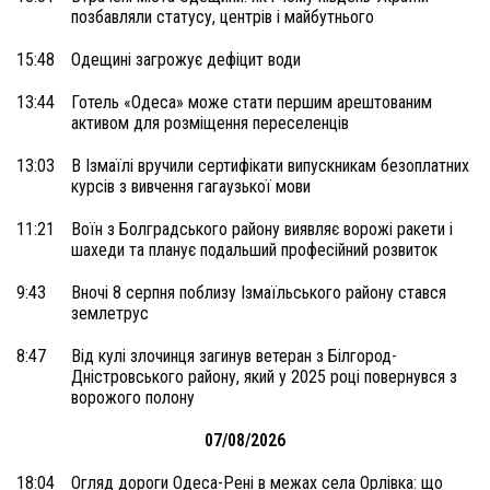
позбавляли статусу, центрів і майбутнього
15:48
Одещині загрожує дефіцит води
13:44
Готель «Одеса» може стати першим арештованим
активом для розміщення переселенців
13:03
В Ізмаїлі вручили сертифікати випускникам безоплатних
курсів з вивчення гагаузької мови
11:21
Воїн з Болградського району виявляє ворожі ракети і
шахеди та планує подальший професійний розвиток
9:43
Вночі 8 серпня поблизу Ізмаїльського району стався
землетрус
8:47
Від кулі злочинця загинув ветеран з Білгород-
Дністровського району, який у 2025 році повернувся з
ворожого полону
07/08/2026
18:04
Огляд дороги Одеса-Рені в межах села Орлівка: що