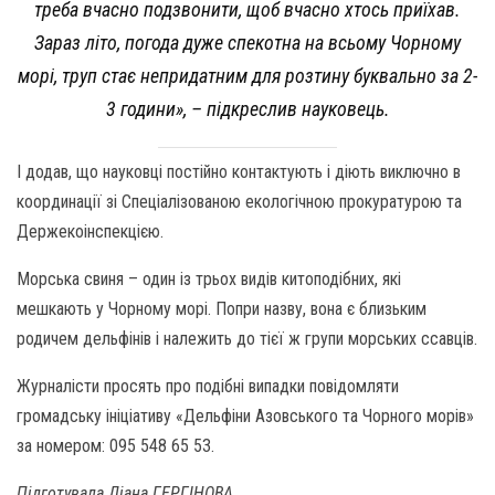
треба вчасно подзвонити, щоб вчасно хтось приїхав.
Зараз літо, погода дуже спекотна на всьому Чорному
морі, труп стає непридатним для розтину буквально за 2-
3 години», – підкреслив науковець.
І додав, що науковці постійно контактують і діють виключно в
координації зі Спеціалізованою екологічною прокуратурою та
Держекоінспекцією.
Морська свиня – один із трьох видів китоподібних, які
мешкають у Чорному морі. Попри назву, вона є близьким
родичем дельфінів і належить до тієї ж групи морських ссавців.
Журналісти просять про подібні випадки повідомляти
громадську ініціативу «Дельфіни Азовського та Чорного морів»
за номером: 095 548 65 53.
Підготувала Діана ГЕРГІНОВА