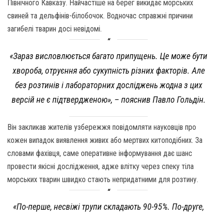
Північного Кавказу. Найчастіше на берег викидає морських
свиней та дельфінів-білобочок. Водночас справжні причини
загибелі тварин досі невідомі.
«Зараз висловлюється багато припущень. Це може бути
хвороба, отруєння або сукупність різних факторів. Але
без розтинів і лабораторних досліджень жодна з цих
версій не є підтвердженою», – пояснив Павло Гольдін.
Він закликав жителів узбережжя повідомляти науковців про
кожен випадок виявлення живих або мертвих китоподібних. За
словами фахівця, саме оперативне інформування дає шанс
провести якісні дослідження, адже влітку через спеку тіла
морських тварин швидко стають непридатними для розтину.
«По-перше, несвіжі трупи складають 90-95%. По-друге,