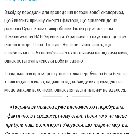
Знахідку передали для проведення ветеринарної експертизи,
щоб виявити причину смерті і фактори, що призвели до неї,
розповів Суспільному співробітник Інституту зоології ім.
Шмальгаузена НАН України та Українського наукового центру
екології моря Павло Гольдін. Вчені не виключають, що
загибель могла бути пов’язана з екологічними наслідками війни,
однак остаточні висновки робити зарано.
Повідомлення про морську свиню, яка перебувала біля берега
та виглядала живою, надійшло від небайдужих громадян і на
місце виїхали волонтери, однак врятувати тварину не вдалося.
«Тварина виглядала дуже виснаженою і перебувала,
фактично, в передсмертному стані. Після того на місце
прибули наші волонтери і з’ясували, що тварина мертва.
Скоріш за все, її винесло на берег уже в передсмертному