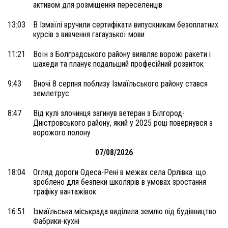
активом для розміщення переселенців
13:03
В Ізмаїлі вручили сертифікати випускникам безоплатних
курсів з вивчення гагаузької мови
11:21
Воїн з Болградського району виявляє ворожі ракети і
шахеди та планує подальший професійний розвиток
9:43
Вночі 8 серпня поблизу Ізмаїльського району стався
землетрус
8:47
Від кулі злочинця загинув ветеран з Білгород-
Дністровського району, який у 2025 році повернувся з
ворожого полону
07/08/2026
18:04
Огляд дороги Одеса-Рені в межах села Орлівка: що
зроблено для безпеки школярів в умовах зростання
трафіку вантажівок
16:51
Ізмаїльська міськрада виділила землю під будівництво
Фабрики-кухні