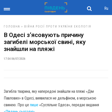
Ru
ГОЛОВНА
»
ВІЙНА РОСІЇ ПРОТИ УКРАЇНИ
ЕКОЛОГІЯ
В Одесі зʼясовують причину
загибелі морської свині, яку
знайшли на пляжі
17:04 06/07/2026
Загибла тварина, яку напередоні знайшли на пляжі «Дім
Павлових» в Одесі, виявилася не дельфіном, а морською
свинею. Про це
пише
«Суспільне Одеса», передає видання
«Південь сьогодні»
.