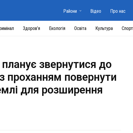
Райони
Відео
Про нас
римінал
Здоров’я
Екологія
Освіта
Культура
Спорт
 планує звернутися до
 з проханням повернути
емлі для розширення