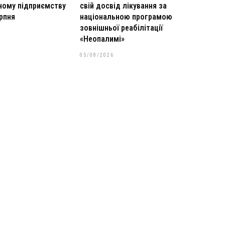
ьному підприємству
свій досвід лікування за
рпня
національною програмою
зовнішньої реабілітації
«Неопалимі»
05/08/2026