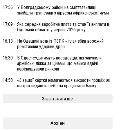
17:56
У Болградському районі на сміттєзвилищі
знайшли труп свині з вірусом африканської чуми
17:09
Яка середня заробітна плата та стан її виплати в
Одеській області у червні 2026 року
16:13
На Одещині воїн із ПЗРК «Ігла» збив ворожий
реактивний ударний дрон
15:30
В Одесі судитимуть посадовців, які закупили
армійські ліжка за цінами, що майже вдвічі
перевищували ринкові
14:58
«З вашої картки намагаються викрасти гроші»: як
шахраї видають себе за працівників банку
Завантажити ще
Архіви