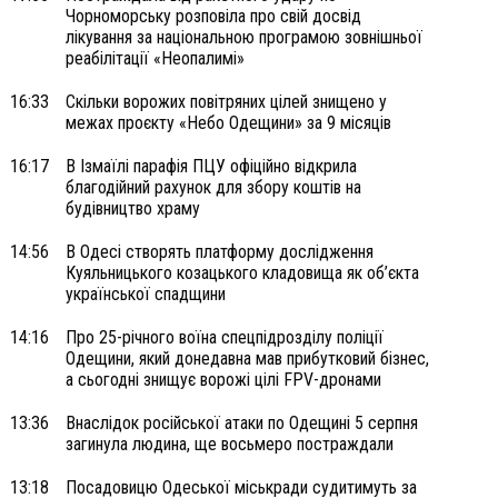
Чорноморську розповіла про свій досвід
лікування за національною програмою зовнішньої
реабілітації «Неопалимі»
16:33
Скільки ворожих повітряних цілей знищено у
межах проєкту «Небо Одещини» за 9 місяців
16:17
В Ізмаїлі парафія ПЦУ офіційно відкрила
благодійний рахунок для збору коштів на
будівництво храму
14:56
В Одесі створять платформу дослідження
Куяльницького козацького кладовища як об’єкта
української спадщини
14:16
Про 25-річного воїна спецпідрозділу поліції
Одещини, який донедавна мав прибутковий бізнес,
а сьогодні знищує ворожі цілі FPV-дронами
13:36
Внаслідок російської атаки по Одещині 5 серпня
загинула людина, ще восьмеро постраждали
13:18
Посадовицю Одеської міськради судитимуть за