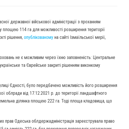
сної державної військової адміністрації з проханням
ку площею 114 га для можливості розширення території
кті рішення,
опублікованому
на сайті Ізмаїльської мерії,
оховань не є можливим через їхню заповненість: Центральне
українське та Єврейське закриті рішенням виконкому
улиці Єдності, було передбачено можливість його розширення
кої облради від 17.12.2021 р. до території ландшафтного
 земельна ділянка площею 222 га. Тоді площа кладовища, що
вих прав Одеська облдержадміністрація зареєструвала право
га замість 222 га, без врахування попередніх узгоджених