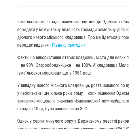
Ізмаїльська міськрада планує звернутися до Одеської обла
передати у комунальну власність громади земельну ділян
діючого нового міського кладовища. Про це йдеться у проє
передає видання
«Південь сьогодні»
.
Фактично використання старих кладовищ міста для нових п
– на 98%, Старообрядницьке – на 100%. А кладовища Мало
Ізмаїльської міськради ще у 1981 році.
У випадку нового міського кладовища, розташованого по в
у перспективі ще кілька років тому – коли рішенням Одесь
заказника місцевого значення «Баранівський ліс» увійшла
складає 10 га, була заповнена на 30%.
Однак у серпні минулого року у Державному реєстрі речо
державної власності земельною ділянкою площею 336,2815 