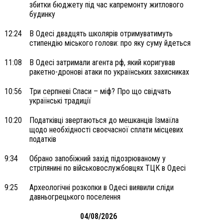
збитки бюджету під час капремонту житлового
будинку
12:24
В Одесі двадцять школярів отримуватимуть
стипендію міського голови: про яку суму йдеться
11:08
В Одесі затримали агента рф, який коригував
ракетно-дронові атаки по українських захисниках
10:56
Три серпневі Спаси – міф? Про що свідчать
українські традиції
10:20
Податківці звертаються до мешканців Ізмаїла
щодо необхідності своєчасної сплати місцевих
податків
9:34
Обрано запобіжний захід підозрюваному у
стрілянині по військовослужбовцях ТЦК в Одесі
9:25
Археологічні розкопки в Одесі виявили сліди
давньогрецького поселення
04/08/2026