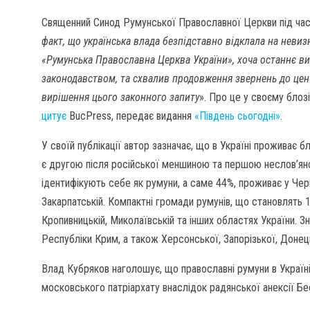
Священний Синод Румунської Православної Церкви під час
факт, що українська влада безпідставно відклала на неви
«Румунська Православна Церква України», хоча останнє ви
законодавством, та схвалив продовження звернень до цент
вирішення цього законного запиту
». Про це у своєму бло
цитує
BuсPress, передає видання
«Південь сьогодні»
.
У своїй публікації автор зазначає, що в Україні проживає б
є другою після російської меншиною та першою неслов’янсь
ідентифікують себе як румуни, а саме 44%, проживає у Черн
Закарпатській. Компактні громади румунів, що становлять 
Кропивницькій, Миколаївській та інших областях України. З
Республіки Крим, а також Херсонської, Запорізької, Донець
Влад Кубряков наголошує, що православні румуни в Україні
московського патріархату внаслідок радянської анексії Бес