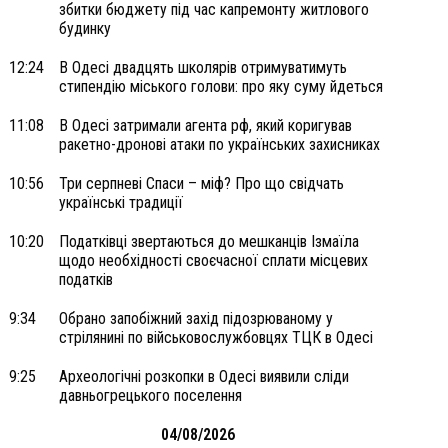
збитки бюджету під час капремонту житлового
будинку
12:24
В Одесі двадцять школярів отримуватимуть
стипендію міського голови: про яку суму йдеться
11:08
В Одесі затримали агента рф, який коригував
ракетно-дронові атаки по українських захисниках
10:56
Три серпневі Спаси – міф? Про що свідчать
українські традиції
10:20
Податківці звертаються до мешканців Ізмаїла
щодо необхідності своєчасної сплати місцевих
податків
9:34
Обрано запобіжний захід підозрюваному у
стрілянині по військовослужбовцях ТЦК в Одесі
9:25
Археологічні розкопки в Одесі виявили сліди
давньогрецького поселення
04/08/2026