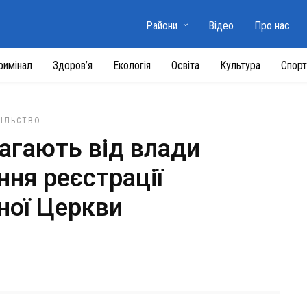
Райони
Відео
Про нас
римінал
Здоров’я
Екологія
Освіта
Культура
Спорт
ПІЛЬСТВО
агають від влади
ння реєстрації
ної Церкви