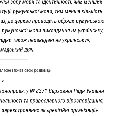
очки зору мови та ідентичності, чим менший
итуції румунської мови, тим менша кількість
ктах, де церква проводить обряди румунською
 румунської мови викладання на українську,
 садки також переведені на українську», –
омадський діяч.
власне і почав свою розповідь.
конопроекту № 8371 Верховної Ради України
ональності та православного віросповідання,
 зареєстрованих як «релігійні організації»,