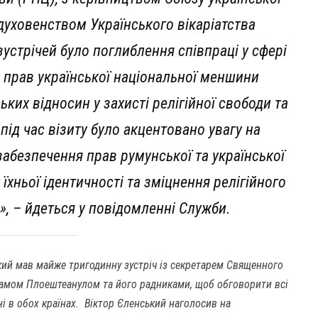
 духовенством Українського вікаріатства
устрічей було поглиблення співпраці у сфері
я прав української національної меншини
ьких відносин у захисті релігійної свободи та
 під час візиту було акцентовано увагу на
забезпечення прав румунської та української
їхньої ідентичності та зміцнення релігійного
ю
», – йдеться у повідомленні Служби.
кий мав
майже тригодинну зустріч із секретарем Священного
амом Плоештеанулом та його радниками, щоб обговорити всі
і в обох країнах.
Віктор Єленський наголосив на