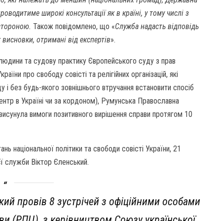
роводитиме широкі консультації як в країні, у тому числі з
 стороною.
Також повідомлено, що «
Служба надасть відповідь
 висновки, отримані від експертів
».
 людини та судову практику Європейського суду з прав
аїни про свободу совісті та релігійних організацій, які
у і без будь-якого зовнішнього втручання встановити спосіб
центр в Україні чи за кордоном), Румунська Православна
а висунула вимоги позитивного вирішення справи протягом 10
 національної політики та свободи совісті України, 21
єї служби Віктор Єленський.
ький провів 8 зустрічей з офіційними особами
ви (РПЦ), з керівництвом Союзу української