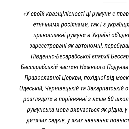
«У своїй квазіцілісності ці румуни є п
етнічними росіянами, так і з українц
православні румуни в Україні об’єдн
зареєстровані як автономні, перебув
Південно-Бесарабської єпархії Бесса
Бессарабській частині Нижнього Подунав
Православної Церкви, похідної від мос
Одеській, Чернівецькій та Закарпатській 
розглядати в порівнянні з лише 60 шко
румунська мова вивчається як рідна, у
дитячих садків, у яких навчання повні