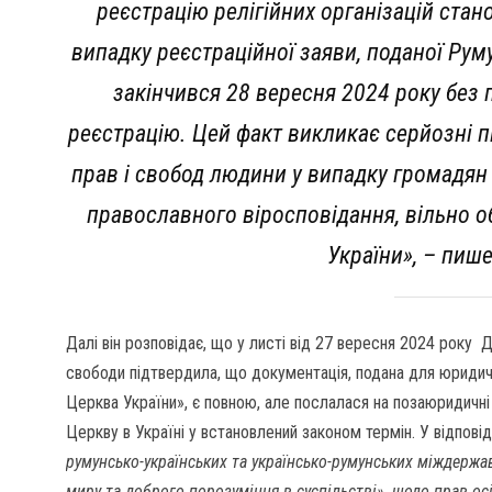
реєстрацію релігійних організацій стан
випадку реєстраційної заяви, поданої Ру
закінчився 28 вересня 2024 року без
реєстрацію. Цей факт викликає серйозні 
прав і свобод людини у випадку громадян
православного віросповідання, вільно 
України», – пиш
Далі він розповідає, що у листі від 27 вересня 2024 року Д
свободи підтвердила, що документація, подана для юридичн
Церква України», є повною, але послалася на позаюридичн
Церкву в Україні у встановлений законом термін. У відповід
румунсько-українських та українсько-румунських міждержа
миру та доброго порозуміння в суспільстві», щодо прав ос