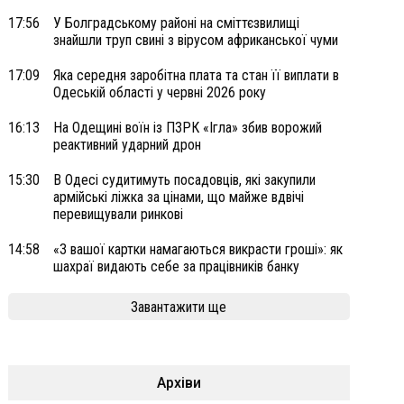
17:56
У Болградському районі на сміттєзвилищі
знайшли труп свині з вірусом африканської чуми
17:09
Яка середня заробітна плата та стан її виплати в
Одеській області у червні 2026 року
16:13
На Одещині воїн із ПЗРК «Ігла» збив ворожий
реактивний ударний дрон
15:30
В Одесі судитимуть посадовців, які закупили
армійські ліжка за цінами, що майже вдвічі
перевищували ринкові
14:58
«З вашої картки намагаються викрасти гроші»: як
шахраї видають себе за працівників банку
Завантажити ще
Архіви