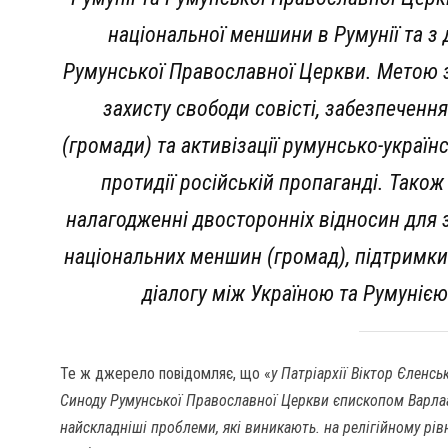
національної меншини в Румунії та з
Румунської Православної Церкви. Метою з
захисту свободи совісті, забезпеченн
(громади) та активізації румунсько-українс
протидії російській пропаганді. Також
налагодженні двосторонніх відносин для 
національних меншин (громад), підтримки 
діалогу між Україною та Румуніє
Те ж джерело повідомляє, що «
у Патріархії Віктор Єленсь
Синоду Румунської Православної Церкви єпископом Варла
найскладніші проблеми, які виникають. на релігійному рівн