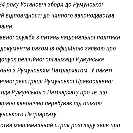
24 року Установчі збори до Румунської
рій відповідності до чинного законодавства
раїни.
авної служби з питань національної політики
х документів разом із офіційною заявою про
опуск релігійної організації Румунська
інні з Румунським Патріархатом. У пакеті
ичної реєстрації Румунської Православної
года Румунського Патріархату про те, що
раїні канонічно перебуває під опікою
унського Патріархату.
авства максимальний строк розгляду заяв про