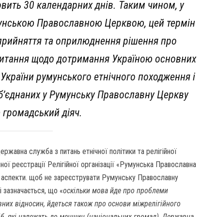
овить 30 календарних днів. Таким чином, у
мунською Православною Церквою, цей термін
 прийняття та оприлюднення рішення про
питання щодо дотримання Україною основних
 України румунського етнічного походження і
об’єднаних у Румунську Православну Церкву
е громадський діяч.
ержавна служба з питань етнічної політики та релігійної
ої реєстрації Релігійної організації «Румунська Православна
і аспекти. щоб не зареєструвати Румунську Православну
і зазначається, що «
оскільки
мова йде про проблеми
вних відносин, йдеться також про основи міжрелігійного
іб, які належать до меншин (національних громад), Державна