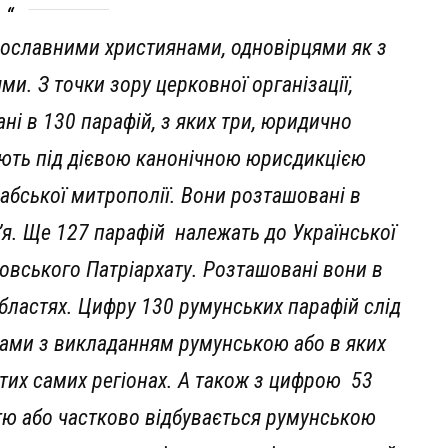
равославними християнами, одновірцями як з
ями. З точки зору церковної організації,
ані в 130 парафій, з яких три, юридично
ають під дієвою канонічною юрисдикцією
рабської митрополії. Вони розташовані в
’я. Ще 127 парафій належать до Української
ковського Патріархату. Розташовані вони в
областях. Цифру 130 румунських парафій слід
лами з викладанням румунською або в яких
 тих самих регіонах. А також з цифрою 53
стю або частково відбувається румунською