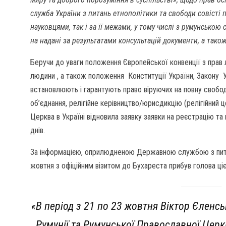
служба України з питань етнополітики та свободи совісті п
науковцями, так і за її межами, у тому числі з румунською
на надані за результатами консультацій документи, а також
Беручи до уваги положення Європейської конвенції з прав
людини , а також положення Конституції України, Закону Укр
встановлюють і гарантують право віруючих на повну свобод
об’єднання, релігійне керівництво/юрисдикцію (релігійний 
Церква в Україні відновила заявку заявки на реєстрацію т
днів.
За інформацією, оприлюдненою Державною службою з питань
жовтня з офіційним візитом до Бухареста прибув голова ці
«
В період з 21 по 23 жовтня Віктор Єленс
Румунії та Румунської Православної Церк