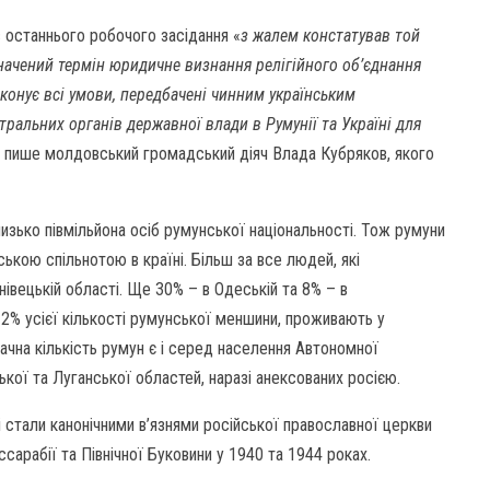
 останнього робочого засідання «
з жалем констатував той
значений термін юридичне визнання релігійного об’єднання
конує всі умови, передбачені чинним українським
ральних органів державної влади в Румунії та Україні для
зі пише молдовський громадський діяч Влада Кубряков, якого
лизько півмільйона осіб румунської національності. Тож румуни
кою спільнотою в країні. Більш за все людей, які
івецькій області. Ще 30% – в Одеській та 8% – в
12% усієї кількості румунської меншини, проживають у
начна кількість румун є і серед населення Автономної
кої та Луганської областей, наразі анексованих росією.
 стали канонічними в’язнями російської православної церкви
сарабії та Північної Буковини у 1940 та 1944 роках.