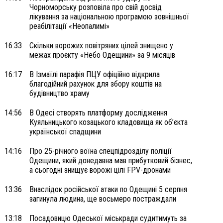
Чорноморську розповіла про свій досвід
лікування за національною програмою зовнішньої
реабілітації «Неопалимі»
16:33
Скільки ворожих повітряних цілей знищено у
межах проєкту «Небо Одещини» за 9 місяців
16:17
В Ізмаїлі парафія ПЦУ офіційно відкрила
благодійний рахунок для збору коштів на
будівництво храму
14:56
В Одесі створять платформу дослідження
Куяльницького козацького кладовища як об’єкта
української спадщини
14:16
Про 25-річного воїна спецпідрозділу поліції
Одещини, який донедавна мав прибутковий бізнес,
а сьогодні знищує ворожі цілі FPV-дронами
13:36
Внаслідок російської атаки по Одещині 5 серпня
загинула людина, ще восьмеро постраждали
13:18
Посадовицю Одеської міськради судитимуть за