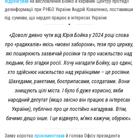
Відреагував
на висловлення Бойко й керівник Центру протидії
дезінформації при РНБО України Андрій Коваленко, поставивши
під сумніви, що нардеп працює в інтересах України:
«Доволі дивно чути від Юрія Бойка у 2024 році слова
про «радикалів» якісь «мовні заборони», тези про церкву,
які поширюють зазвичай росіяни та про насильство над
людьми, без згадки росії. Хочу нагадати Бойку, що єдині,
хто здійснює насильство над українцями – це росіяни.
Шахедами, ракетами, боєприпасами, солдатами. Вони
знищують цілі міста. І було б дуже корисно, якби
народний депутат (якщо звісно він працює в інтересах
України), публічно про це постійно нагадував. Втім,
бачимо дещо інше. І це відверто, м’яко кажучи, обурює».
Заяву коротко
прокоментував
й голова Офісу президента