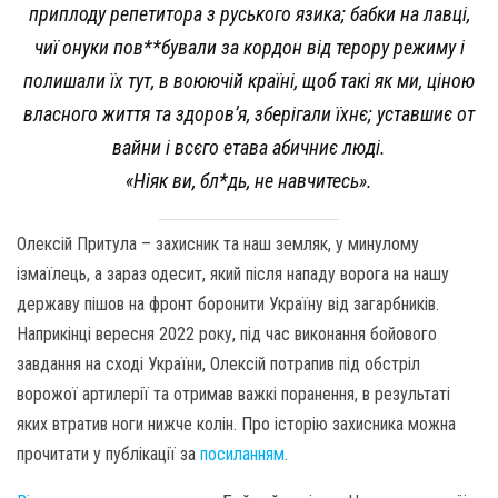
приплоду репетитора з руського язика; бабки на лавці,
чиї онуки пов**бували за кордон від терору режиму і
полишали їх тут, в воюючій країні, щоб такі як ми, ціною
власного життя та здоров’я, зберігали їхнє; уставшиє от
вайни і всєго етава абичниє люді.
«Ніяк ви, бл*дь, не навчитесь».
Олексій Притула – захисник та наш земляк, у минулому
ізмаїлець, а зараз одесит, який після нападу ворога на нашу
державу пішов на фронт боронити Україну від загарбників.
Наприкінці вересня 2022 року, під час виконання бойового
завдання на сході України, Олексій потрапив під обстріл
ворожої артилерії та отримав важкі поранення, в результаті
яких втратив ноги нижче колін. Про історію захисника можна
прочитати у публікації за
посиланням
.