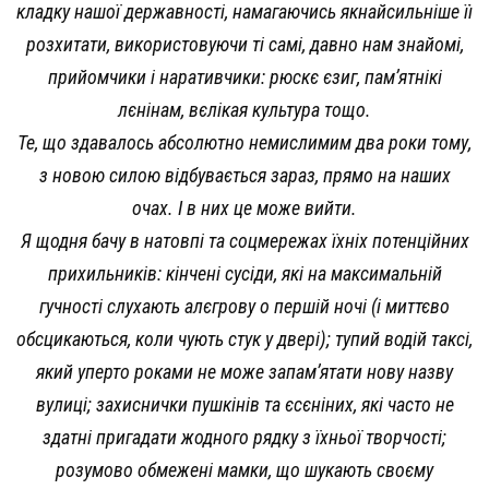
кладку нашої державності, намагаючись якнайсильніше її
розхитати, використовуючи ті самі, давно нам знайомі,
прийомчики і наративчики: рюскє єзиг, пам’ятнікі
лєнінам, вєлікая культура тощо.
Те, що здавалось абсолютно немислимим два роки тому,
з новою силою відбувається зараз, прямо на наших
очах. І в них це може вийти.
Я щодня бачу в натовпі та соцмережах їхніх потенційних
прихильників: кінчені сусіди, які на максимальній
гучності слухають алєгрову о першій ночі (і миттєво
обсцикаються, коли чують стук у двері); тупий водій таксі,
який уперто роками не може запам’ятати нову назву
вулиці; захиснички пушкінів та єсєніних, які часто не
здатні пригадати жодного рядку з їхньої творчості;
розумово обмежені мамки, що шукають своєму