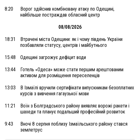
8:20
Ворог здійснив комбіновану атаку по Одещині,
найбільше постраждав обласний центр
08/08/2026
18:31
Втрачені міста Одещини: як і чому південь України
позбавляли статусу, центрів і майбутнього
15:48
Одещині загрожує дефіцит води
13:44
Готель «Одеса» може стати першим арештованим
активом для розміщення переселенців
13:03
В Ізмаїлі вручили сертифікати випускникам безоплатних
курсів з вивчення гагаузької мови
11:21
Воїн з Болградського району виявляє ворожі ракети і
шахеди та планує подальший професійний розвиток
9:43
Вночі 8 серпня поблизу Ізмаїльського району стався
землетрус