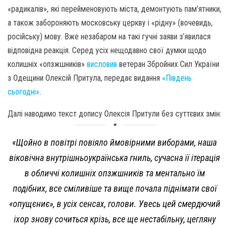
«радикалів», які перейменовують міста, демонтують пам’ятники,
а також забороняють московську церкву і «рідну» (вочевидь,
російську) мову. Вже незабаром на такі гучні заяви з’явилася
відповідна реакція. Серед усіх нещодавно свої думки щодо
колишніх «опзжшників»
висловив
ветеран Збройних Сил України
з Одещини Олексій Притула, передає видання
«Південь
сьогодні»
.
Далі наводимо текст допису Олексія Притули без суттєвих змін:
«Щойно в повітрі повіяло ймовірними виборами, наша
віковічна внутрішньоукраїнська гниль, сучасна її ітерація
в обличчі колишніх опзжшників та ментально їм
подібних, все сміливіше та вище почала піднімати свої
«опущєниє», в усіх сенсах, голови. Увесь цей смердючий
іхор знову сочиться крізь, все ще нестабільну, цегляну