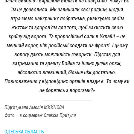
запах виборів і вирішили вилізти на поверхню. Чому? Бо
їм це дозволили. Ми залишили свої родини, щодня
втрачаємо найкращих побратимів, ризикуємо своїм
життям та здоров’ям для того, щоб захистити свою
країну від ворога. Та проросійські сили в Україні – не
менший ворог, ніж російські солдати на фронті. І цьому
ворогу дають можливість говорити. Підстав для
затримання та арешту Бойка та інших діячів опзж,
абсолютно впевнений, більше ніж достатньо.
Повноваження у відповідних органів влади є. То чому ви
не боретесь з ворогами?»
Підготувала Амєлія МИЙНОВА
Фото – з соцмереж Олексія Притули
ОДЕСЬКА ОБЛАСТЬ