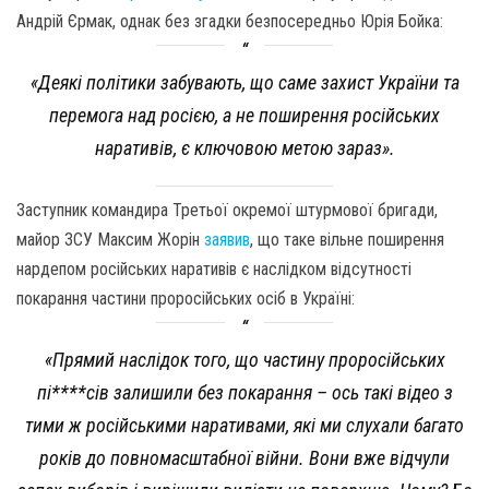
Андрій Єрмак, однак без згадки безпосередньо Юрія Бойка:
«Деякі політики забувають, що саме захист України та
перемога над росією, а не поширення російських
наративів, є ключовою метою зараз».
Заступник командира Третьої окремої штурмової бригади,
майор ЗСУ Максим Жорін
заявив
, що таке вільне поширення
нардепом російських наративів є наслідком відсутності
покарання частини проросійських осіб в Україні:
«Прямий наслідок того, що частину проросійських
пі****сів залишили без покарання – ось такі відео з
тими ж російськими наративами, які ми слухали багато
років до повномасштабної війни. Вони вже відчули