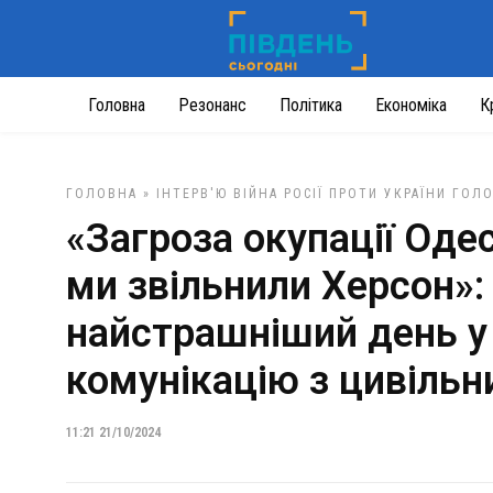
Головна
Резонанс
Політика
Економіка
К
ГОЛОВНА
»
ІНТЕРВ'Ю
ВІЙНА РОСІЇ ПРОТИ УКРАЇНИ
ГОЛО
«Загроза окупації Одес
ми звільнили Херсон»:
найстрашніший день у 
комунікацію з цивіль
11:21 21/10/2024