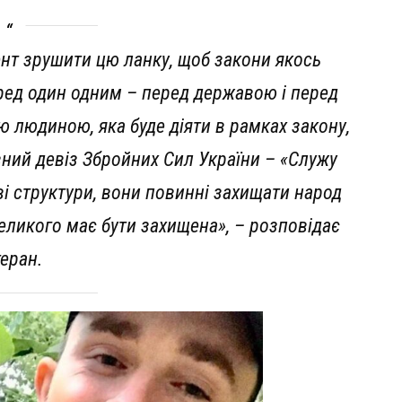
ент зрушити цю ланку, щоб закони якось
ред один одним – перед державою і перед
єю людиною, яка буде діяти в рамках закону,
вний девіз Збройних Сил України – «Служу
ові структури, вони повинні захищати народ
еликого має бути захищена», – розповідає
теран.