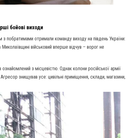
рші бойові виходи
 з побратимами отримали команду виходу на південь України:
 Миколаївщині військовий вперше відчув – ворог не
в ознайомлений з місцевістю. Однак колони російської армії
 Агресор знищував усе: цивільні приміщення, склади, магазини,