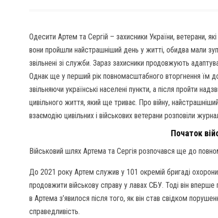
Одесити Артем та Сергій – захисники України, ветерани, як
вони пройшли найстрашніший день у житті, обидва мали зуп
звільнені зі служби. Зараз захисники продовжують адаптув
Однак ще у перший рік повномасштабного вторгнення їм до
звільняючи українські населені пункти, а після пройти над
цивільного життя, який ще триває. Про війну, найстрашніши
взаємодію цивільних і військових ветерани розповіли журна
Початок вій
Військовий шлях Артема та Сергія розпочався ще до повн
До 2021 року Артем служив у 101 окремій бригаді охорони 
продовжити військову справу у лавах СБУ. Тоді він вперше
в Артема з’явилося після того, як він став свідком порушен
справедливість.