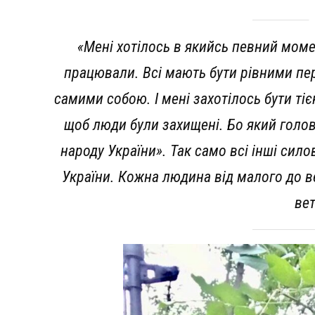
«Мені хотілось в якийсь певний мом
працювали. Всі мають бути рівними пе
самими собою. І мені захотілось бути ті
щоб люди були захищені. Бо який голо
народу України». Так само всі інші сил
України. Кожна людина від малого до в
ве