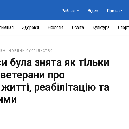
Райони
Відео
Про нас
римінал
Здоров’я
Екологія
Освіта
Культура
Спорт
ВНІ НОВИНИ
СУСПІЛЬСТВО
и була знята як тільки
 ветерани про
житті, реабілітацію та
ними