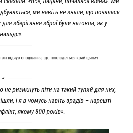
 сказали: «Все, пацани, почалася війна». Ми
ідбувається, ми навіть не знали, що почалася
 для зберігання зброї були натовпи, як у
нальдс».
 він відчув сподівання, що покладеться край цьому
о не ризикнуть піти на такий тупий для них,
ішли, і я в чомусь навіть зрадів – нарешті
флікт, якому 800 років».