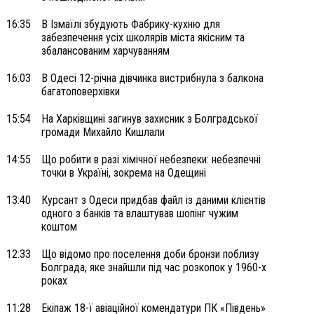
16:35
В Ізмаїлі збудують Фабрику-кухню для
забезпечення усіх школярів міста якісним та
збалансованим харчуванням
16:03
В Одесі 12-річна дівчинка вистрибнула з балкона
багатоповерхівки
15:54
На Харківщині загинув захисник з Болградської
громади Михайло Кишлали
14:55
Що робити в разі хімічної небезпеки: небезпечні
точки в Україні, зокрема на Одещині
13:40
Курсант з Одеси придбав файл із даними клієнтів
одного з банків та влаштував шопінг чужим
коштом
12:33
Що відомо про поселення доби бронзи поблизу
Болграда, яке знайшли під час розкопок у 1960-х
роках
11:28
Екіпаж 18-ї авіаційної комендатури ПК «Південь»