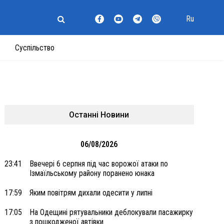
Ru
Суспільство
Останні Новини
06/08/2026
23:41
Ввечері 6 серпня під час ворожої атаки по
Ізмаїльському району поранено юнака
17:59
Яким повітрям дихали одесити у липні
17:05
На Одещині рятувальники деблокували пасажирку
з пошкодженої автівки