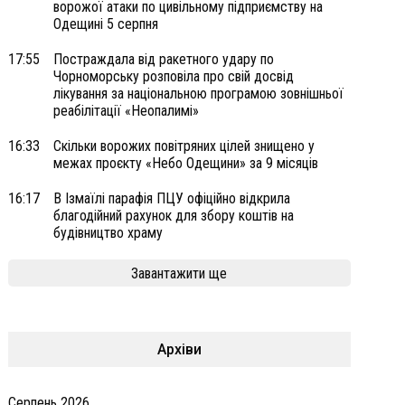
ворожої атаки по цивільному підприємству на
Одещині 5 серпня
17:55
Постраждала від ракетного удару по
Чорноморську розповіла про свій досвід
лікування за національною програмою зовнішньої
реабілітації «Неопалимі»
16:33
Скільки ворожих повітряних цілей знищено у
межах проєкту «Небо Одещини» за 9 місяців
16:17
В Ізмаїлі парафія ПЦУ офіційно відкрила
благодійний рахунок для збору коштів на
будівництво храму
Завантажити ще
Архіви
Серпень 2026