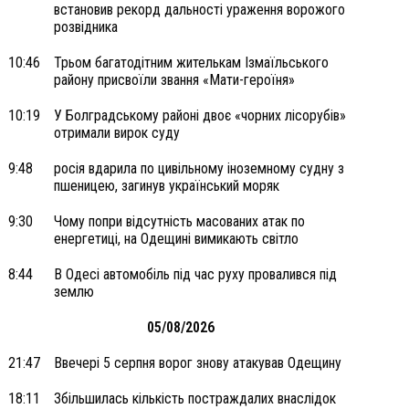
встановив рекорд дальності ураження ворожого
розвідника
10:46
Трьом багатодітним жителькам Ізмаїльського
району присвоїли звання «Мати-героїня»
10:19
У Болградському районі двоє «чорних лісорубів»
отримали вирок суду
9:48
росія вдарила по цивільному іноземному судну з
пшеницею, загинув український моряк
9:30
Чому попри відсутність масованих атак по
енергетиці, на Одещині вимикають світло
8:44
В Одесі автомобіль під час руху провалився під
землю
05/08/2026
21:47
Ввечері 5 серпня ворог знову атакував Одещину
18:11
Збільшилась кількість постраждалих внаслідок