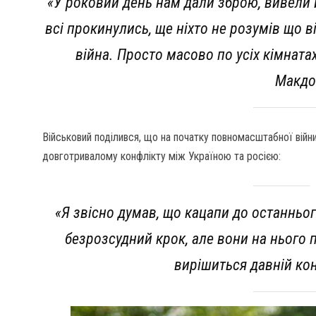
«У роковий день нам дали зброю, вивели й
всі прокинулись, ще ніхто не розумів що в
війна. Просто масово по усіх кімнатах
Макдо
Військовий поділився, що на початку повномасштабної війни
довготривалому конфлікту між Україною та росією:
«Я звісно думав, що кацапи до останньог
безрозсудний крок, але вони на нього п
вирішиться давній кон