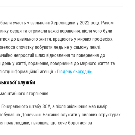
і брали участь у звільненні Херсонщини у 2022 році. Разом
инку серця та отримали важкі поранення, після чого були
атися до цивільного життя, працюють у мирних професіях.
велося спочатку побувати ледь не у самому пеклі,
звичайно непростий шлях відновлення та повернення до
й день у житті, поранення, повернення до мирного життя та
лістці інформаційної агенції
«Південь сьогодні»
.
ськової служби
омасштабного вторгнення.
Генерального штабу ЗСУ, а після звільнення мав намір
 побував на Донеччині. Бажання служити у силових структурах
ня прав людини, і вирішив, що хоче боротися за