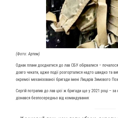
(Фото: Артем)
Однак плани доєднатися до лав СБУ обірвалися – почалося
довго чекати, адже події розгорталися надто швидко та вим
окремої механізованої бригади імені Лицарів Зимового По
Сергій потрапив до лав цієї ж бригади ще у 2021 році – з
дізнався безпосередньо від командування: