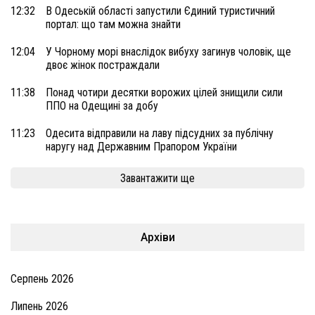
12:32
В Одеській області запустили Єдиний туристичний
портал: що там можна знайти
12:04
У Чорному морі внаслідок вибуху загинув чоловік, ще
двоє жінок постраждали
11:38
Понад чотири десятки ворожих цілей знищили сили
ППО на Одещині за добу
11:23
Одесита відправили на лаву підсудних за публічну
наругу над Державним Прапором України
Завантажити ще
Архіви
Серпень 2026
Липень 2026