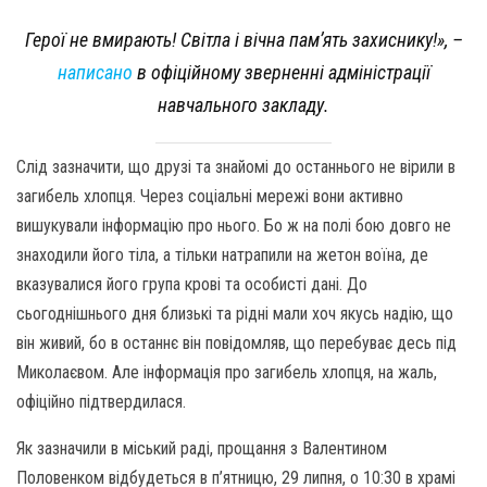
Герої не вмирають! Світла і вічна пам’ять захиснику!»,
–
написано
в офіційному зверненні адміністрації
навчального закладу.
Слід зазначити, що друзі та знайомі до останнього не вірили в
загибель хлопця. Через соціальні мережі вони активно
вишукували інформацію про нього. Бо ж на полі бою довго не
знаходили його тіла, а тільки натрапили на жетон воїна, де
вказувалися його група крові та особисті дані. До
сьогоднішнього дня близькі та рідні мали хоч якусь надію, що
він живий, бо в останнє він повідомляв, що перебуває десь під
Миколаєвом. Але інформація про загибель хлопця, на жаль,
офіційно підтвердилася.
Як зазначили в міський раді, прощання з Валентином
Половенком відбудеться в п’ятницю, 29 липня, о 10:30 в храмі