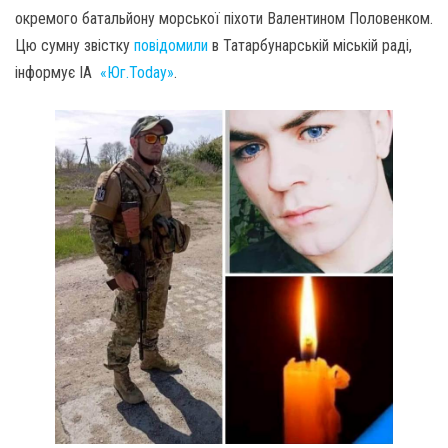
окремого батальйону морської піхоти Валентином Половенком.
Цю сумну звістку
повідомили
в Татарбунарській міській раді,
інформує ІА
«Юг.Today»
.