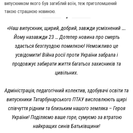
випускником якого був загиблий воїн, теж приголомшений
такою страшною новиною.
«Наш випускник, щирий, добрий, завжди усміхнений ….
Йому назавжди 23 … Дотепер новина про смерть
здається безглуздою помилкою! Неможливо це
усвідомити! Війна росії проти України забрала і
продовжує забирати життя багатьох захисників та
цивільних.
Адміністрація, педагогічний колектив, здобувачі освіти та
випускники Татарбунарського ПТАУ висловлюють щирі
співчуття рідним та близьким нашого земляка – Героя
України! Поділяємо ваше горе, сумуємо за втратою
найкращих синів Батьківщини!