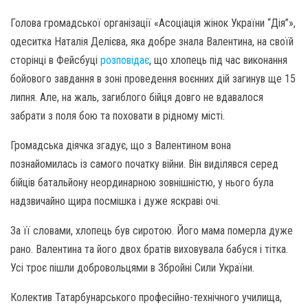
Голова громадської організації «Асоціація жінок України “Дія”»,
одеситка Наталія Делієва, яка добре знала Валентина, на своїй
сторінці в Фейсбуці
розповідає
, що хлопець під час виконання
бойового завдання в зоні проведення воєнних дій загинув ще 15
липня. Але, на жаль, загиблого бійця довго не вдавалося
забрати з поля бою та поховати в рідному місті.
Громадська діячка згадує, що з Валентином вона
познайомилась із самого початку війни. Він виділявся серед
бійців батальйону неординарною зовнішністю, у нього була
надзвичайно щира посмішка і дуже яскраві очі.
За її словами, хлопець був сиротою. Його мама померла дуже
рано. Валентина та його двох братів виховувала бабуся і тітка.
Усі троє пішли добровольцями в Збройні Сили України.
Колектив Татарбунарського професійно-технічного училища,