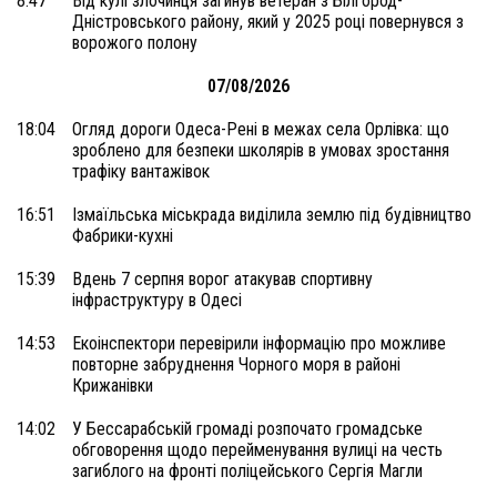
8:47
Від кулі злочинця загинув ветеран з Білгород-
Дністровського району, який у 2025 році повернувся з
ворожого полону
07/08/2026
18:04
Огляд дороги Одеса-Рені в межах села Орлівка: що
зроблено для безпеки школярів в умовах зростання
трафіку вантажівок
16:51
Ізмаїльська міськрада виділила землю під будівництво
Фабрики-кухні
15:39
Вдень 7 серпня ворог атакував спортивну
інфраструктуру в Одесі
14:53
Екоінспектори перевірили інформацію про можливе
повторне забруднення Чорного моря в районі
Крижанівки
14:02
У Бессарабській громаді розпочато громадське
обговорення щодо перейменування вулиці на честь
загиблого на фронті поліцейського Сергія Магли