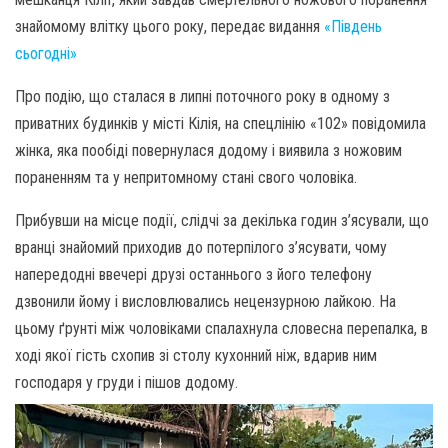
знайомому влітку цього року, передає видання
«Південь
сьогодні»
Про подію, що сталася в липні поточного року в одному з
приватних будинків у місті Кілія, на спецлінію «102» повідомила
жінка, яка пообіді повернулася додому і виявила з ножовим
пораненням та у непритомному стані свого чоловіка.
Прибувши на місце події, слідчі за декілька годин з’ясували, що
вранці знайомий приходив до потерпілого з’ясувати, чому
напередодні ввечері друзі останнього з його телефону
дзвонили йому і висловлювались нецензурною лайкою. На
цьому ґрунті між чоловіками спалахнула словесна перепалка, в
ході якої гість схопив зі столу кухонний ніж, вдарив ним
господаря у груди і пішов додому.