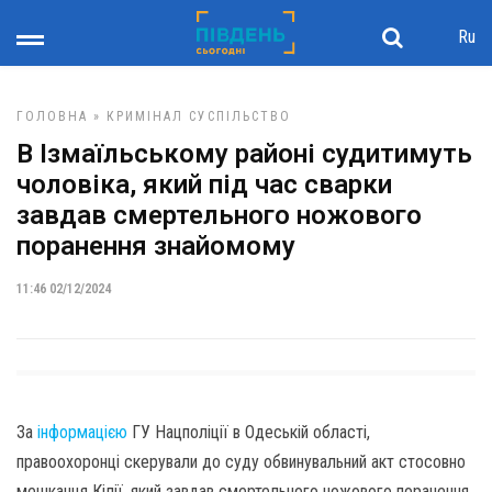
Ru
ГОЛОВНА
»
КРИМІНАЛ
СУСПІЛЬСТВО
В Ізмаїльському районі судитимуть
чоловіка, який під час сварки
завдав смертельного ножового
поранення знайомому
11:46 02/12/2024
За
інформацією
ГУ Нацполіції в Одеській області,
правоохоронці скерували до суду обвинувальний акт стосовно
мешканця Кілії, який завдав смертельного ножового поранення