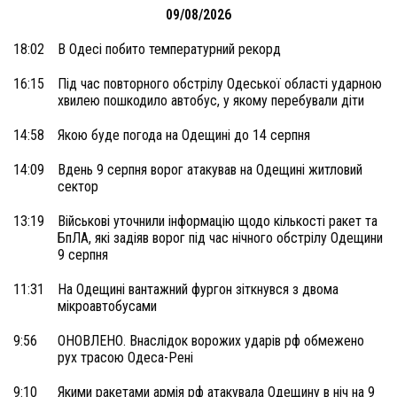
09/08/2026
18:02
В Одесі побито температурний рекорд
16:15
Під час повторного обстрілу Одеської області ударною
хвилею пошкодило автобус, у якому перебували діти
14:58
Якою буде погода на Одещині до 14 серпня
14:09
Вдень 9 серпня ворог атакував на Одещині житловий
сектор
13:19
Військові уточнили інформацію щодо кількості ракет та
БпЛА, які задіяв ворог під час нічного обстрілу Одещини
9 серпня
11:31
На Одещині вантажний фургон зіткнувся з двома
мікроавтобусами
9:56
ОНОВЛЕНО. Внаслідок ворожих ударів рф обмежено
рух трасою Одеса-Рені
9:10
Якими ракетами армія рф атакувала Одещину в ніч на 9