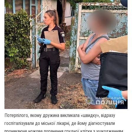
Потерпілого, якому дружина викликала «швидку», відразу
госпіталізували до міської лікарні, де йому діагностували
проникаюче ножове поранення грудної клітки з ушкодженням