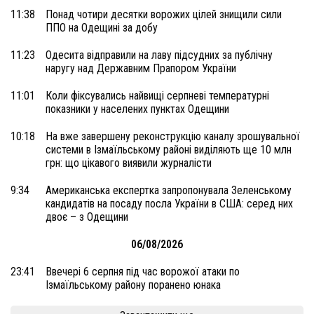
11:38
Понад чотири десятки ворожих цілей знищили сили
ППО на Одещині за добу
11:23
Одесита відправили на лаву підсудних за публічну
наругу над Державним Прапором України
11:01
Коли фіксувались найвищі серпневі температурні
показники у населених пунктах Одещини
10:18
На вже завершену реконструкцію каналу зрошувальної
системи в Ізмаїльському районі виділяють ще 10 млн
грн: що цікавого виявили журналісти
9:34
Американська експертка запропонувала Зеленському
кандидатів на посаду посла України в США: серед них
двоє – з Одещини
06/08/2026
23:41
Ввечері 6 серпня під час ворожої атаки по
Ізмаїльському району поранено юнака