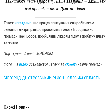
захищають наше здоров’я, і наше завдання — захищати
їхні права!» – пише Дмитро Чапір.
Також
нагадаємо
, що працевлаштування співробітникам
районної лікарні раніше пропонував голова Бородінської
громади Іван Кюссе, пообіцявши лікарям гідну заробітну плату
та житло.
Підготувала Амєлія МИЙНОВА
Фото – з
відео
Єсєналієвої Тетяни
та
сюжету
«Сила громад»
БІЛГОРОД-ДНІСТРОВСЬКИЙ РАЙОН
ОДЕСЬКА ОБЛАСТЬ
Схожі Новини