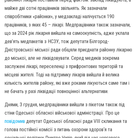
майже дві сотні працівників звільнять. Як зазначали
співробітники «районки», у медзакладі налічується 190
працівників, з яких 45 – лікарі. Медпрацівники також зазначали,
що за 2024 рік лікарня вийшла на самоокупність, адже уклала
дев’ять медпакетів з НСЗУ, тож депутати Білгород-
Дністровської міської ради обіцяли приєднати районну лікарню
до міської, але не ліквідовувати. Серед медиків зокрема
заслужені лікарі, переселенці з прифронтових територій та
місцеві жителі. Тоді на підтримку лікарів вийшла й велика
кількість жителів району, які вже роками лікуються саме там і
не бачать у разі ліквідації повноцінної альтернативи.
Днями, 3 грудня, медпрацівники вийшли з пікетом також під
стіни Одеської обласної військової адміністрації. Про це
повідомив
депутат Одеської обласної ради VIII скликання та
голова постійної комісії з питань охорони здоров‘я та
соціальної політики Дмитро Чапір, який під час чергового