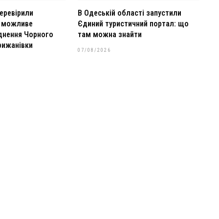
еревірили
В Одеській області запустили
о можливе
Єдиний туристичний портал: що
днення Чорного
там можна знайти
рижанівки
07/08/2026