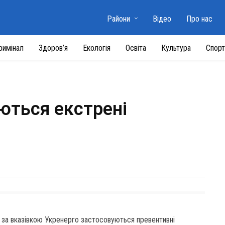
Райони
Відео
Про нас
римінал
Здоров’я
Екологія
Освіта
Культура
Спорт
ються екстрені
ні за вказівкою Укренерго застосовуються превентивні