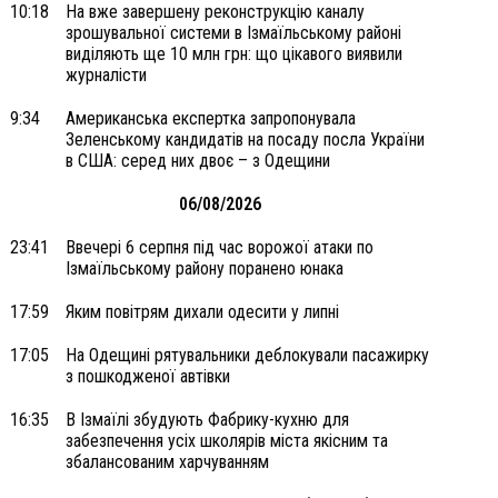
10:18
На вже завершену реконструкцію каналу
зрошувальної системи в Ізмаїльському районі
виділяють ще 10 млн грн: що цікавого виявили
журналісти
9:34
Американська експертка запропонувала
Зеленському кандидатів на посаду посла України
в США: серед них двоє – з Одещини
06/08/2026
23:41
Ввечері 6 серпня під час ворожої атаки по
Ізмаїльському району поранено юнака
17:59
Яким повітрям дихали одесити у липні
17:05
На Одещині рятувальники деблокували пасажирку
з пошкодженої автівки
16:35
В Ізмаїлі збудують Фабрику-кухню для
забезпечення усіх школярів міста якісним та
збалансованим харчуванням