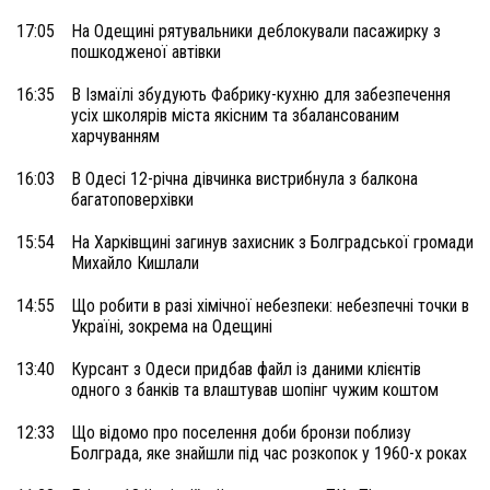
17:05
На Одещині рятувальники деблокували пасажирку з
пошкодженої автівки
16:35
В Ізмаїлі збудують Фабрику-кухню для забезпечення
усіх школярів міста якісним та збалансованим
харчуванням
16:03
В Одесі 12-річна дівчинка вистрибнула з балкона
багатоповерхівки
15:54
На Харківщині загинув захисник з Болградської громади
Михайло Кишлали
14:55
Що робити в разі хімічної небезпеки: небезпечні точки в
Україні, зокрема на Одещині
13:40
Курсант з Одеси придбав файл із даними клієнтів
одного з банків та влаштував шопінг чужим коштом
12:33
Що відомо про поселення доби бронзи поблизу
Болграда, яке знайшли під час розкопок у 1960-х роках