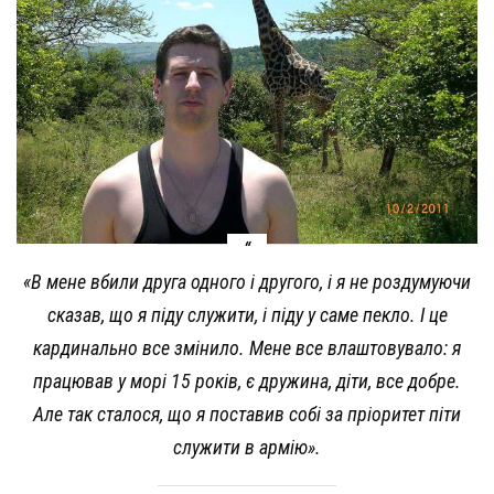
«В мене вбили друга одного і другого, і я не роздумуючи
сказав, що я піду служити, і піду у саме пекло. І це
кардинально все змінило. Мене все влаштовувало: я
працював у морі 15 років, є дружина, діти, все добре.
Але так сталося, що я поставив собі за пріоритет піти
служити в армію».