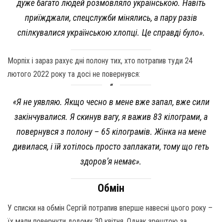
дуже багато людей розмовляло українською. Навіть
приїжджали, спецслужби мінялись, а пару разів
спілкувалися українською хлопці. Це справді було».
Морпіх і зараз рахує дні полону тих, хто потрапив туди 24
лютого 2022 року та досі не повернувся:
«Я не уявляю. Якщо чесно в мене вже запал, вже сили
закінчувалися. Я скинув вагу, я важив 83 кілограми, а
повернувся з полону – 65 кілограмів. Жінка на мене
дивилася, і їй хотілось просто заплакати, тому що геть
здоров’я немає».
Обмін
У списки на обмін Сергій потрапив вперше навесні цього року –
їх мали повернути додому 30 квітня. Однак зрештою за