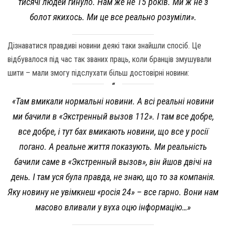
тисячі людей гинуло. Нам же не 15 років. Ми ж не з
болот якихось. Ми це все реально розуміли».
Дізнаватися правдиві новини деякі таки знайшли спосіб. Це
відбувалося під час так званих праць, коли бранців змушували
шити – мали змогу підслухати більш достовірні новини:
«Там вмикали нормальні новини. А всі реальні новини
ми бачили в «Экстренный вызов 112». І там все добре,
все добре, і тут бах вмикають новини, що все у росії
погано. А реальне життя показують. Ми реальність
бачили саме в «Экстренный вызов», він йшов двічі на
день. І там уся була правда, не знаю, що то за компанія.
Яку новину не увімкнеш «росія 24» – все гарно. Вони нам
масово вливали у вуха оцю інформацію…»