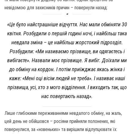
невідомою для захисників причин – повернули назад:
«Це було найстрашніше відчуття. Нас мали обміняти 30
квітня. Розбудили о першій годині ночі, і найбільш така
невдала зміна – це найбільш жорстокий підрозділ.
Розбудили: «Ми називаємо прізвище, ви одягаєтесь і
вибігаєте». Назвали моє прізвище. Я вибіг. Доїхали ми
до обміну на кордон. І потім приїжджає якась жінка і
каже: «Мені оці вісім людей не треба». І називає наші
прізвища, усі, хто з мого відділення. І виходить так, що
нас повертають назад».
Лише глибокими переживаннями невдалого обміну, на жаль,
цей день не обійшовся – росіяни прийняли полонених, які
повернулися, за «новеньких» та вирішили відлупцювати їх: