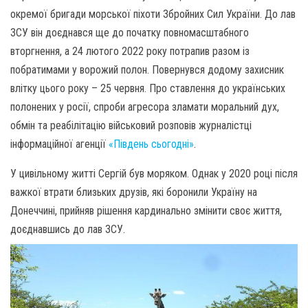
окремої бригади морської піхоти Збройних Сил України. До лав
ЗСУ він доєднався ще до початку повномасштабного
вторгнення, а 24 лютого 2022 року потрапив разом із
побратимами у ворожий полон. Повернувся додому захисник
влітку цього року – 25 червня. Про ставлення до українських
полонених у росії, спроби агресора зламати моральний дух,
обмін та реабілітацію військовий розповів журналістці
інформаційної агенції
«Південь сьогодні»
.
У цивільному житті Сергій був моряком. Однак у 2020 році після
важкої втрати близьких друзів, які боронили Україну на
Донеччині, прийняв рішення кардинально змінити своє життя,
доєднавшись до лав ЗСУ.