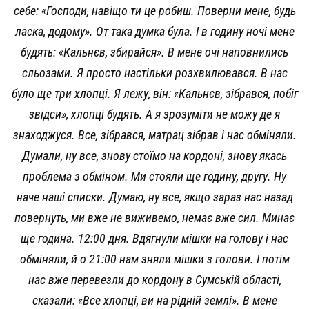
себе: «Господи, навіщо ти це робиш. Поверни мене, будь
ласка, додому». От така думка була. І в годину ночі мене
будять: «Кальнєв, збирайся». В мене очі наповнились
сльозами. Я просто настільки розхвилювався. В нас
було ще три хлопці. Я лежу, він: «Кальнєв, зібрався, побіг
звідси», хлопці будять. А я зрозуміти не можу де я
знаходжуся. Все, зібрався, матрац зібрав і нас обміняли.
Думали, ну все, знову стоїмо на кордоні, знову якась
проблема з обміном. Ми стояли ще годину, другу. Ну
наче наші списки. Думаю, ну все, якщо зараз нас назад
повернуть, ми вже не виживемо, немає вже сил. Минає
ще година. 12:00 дня. Вдягнули мішки на голову і нас
обміняли, й о 21:00 нам зняли мішки з голови. І потім
нас вже перевезли до кордону в Сумській області,
сказали: «Все хлопці, ви на рідній землі». В мене