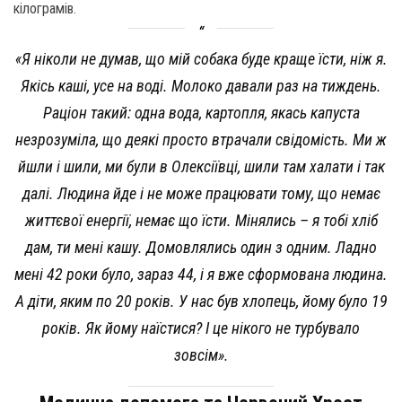
кілограмів.
«Я ніколи не думав, що мій собака буде краще їсти, ніж я.
Якісь каші, усе на воді. Молоко давали раз на тиждень.
Раціон такий: одна вода, картопля, якась капуста
незрозуміла, що деякі просто втрачали свідомість. Ми ж
йшли і шили, ми були в Олексіївці, шили там халати і так
далі. Людина йде і не може працювати тому, що немає
життєвої енергії, немає що їсти. Мінялись – я тобі хліб
дам, ти мені кашу. Домовлялись один з одним. Ладно
мені 42 роки було, зараз 44, і я вже сформована людина.
А діти, яким по 20 років. У нас був хлопець, йому було 19
років. Як йому наїстися? І це нікого не турбувало
зовсім».