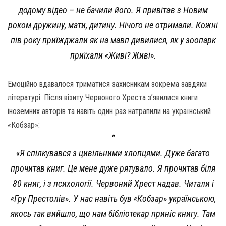
додому відео – не бачили його. Я привітав з Новим
роком дружину, мати, дитину. Нічого не отримали. Кожні
пів року приїжджали як на мавп дивилися, як у зоопарк
приїхали «Живі? Живі».
Емоційно вдавалося триматися захисникам зокрема завдяки
літературі. Після візиту Червоного Хреста з’явилися книги
іноземних авторів та навіть один раз натрапили на український
«Кобзар»:
«Я спілкувався з цивільними хлопцями. Дуже багато
прочитав книг. Це мене дуже рятувало. Я прочитав біля
80 книг, і з психології. Червоний Хрест надав. Читали і
«Гру Престолів». У нас навіть був «Кобзар» українською,
якось так вийшло, що нам бібліотекар приніс книгу. Там