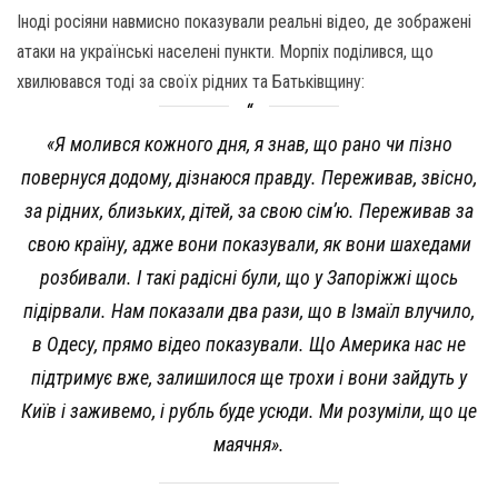
Іноді росіяни навмисно показували реальні відео, де зображені
атаки на українські населені пункти. Морпіх поділився, що
хвилювався тоді за своїх рідних та Батьківщину:
«Я молився кожного дня, я знав, що рано чи пізно
повернуся додому, дізнаюся правду. Переживав, звісно,
за рідних, близьких, дітей, за свою сім’ю. Переживав за
свою країну, адже вони показували, як вони шахедами
розбивали. І такі радісні були, що у Запоріжжі щось
підірвали. Нам показали два рази, що в Ізмаїл влучило,
в Одесу, прямо відео показували. Що Америка нас не
підтримує вже, залишилося ще трохи і вони зайдуть у
Київ і заживемо, і рубль буде усюди. Ми розуміли, що це
маячня».