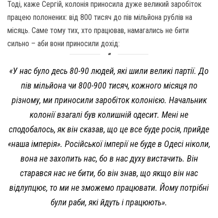
Тоді, каже Сергій, колонія приносила дуже великий заробіток
працею полонених: від 800 тисяч до пів мільйона рублів на
місяць. Саме тому тих, хто працював, намагались не бити
сильно – аби вони приносили дохід:
«У нас було десь 80-90 людей, які шили великі партії. До
пів мільйона чи 800-900 тисяч, кожного місяця по
різному, ми приносили заробіток колонією. Начальник
колонії взагалі був колишній одесит. Мені не
сподобалось, як він сказав, що це все буде росія, прийде
«наша імперія». Російської імперії не буде в Одесі ніколи,
вона не захопить нас, бо в нас духу вистачить. Він
старався нас не бити, бо він знав, що якщо він нас
відлупцює, то ми не зможемо працювати. Йому потрібні
були раби, які йдуть і працюють».