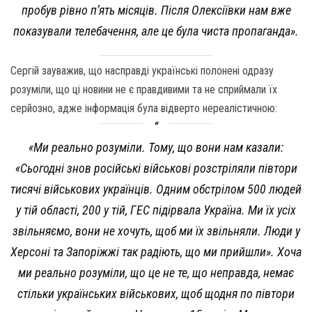
пробув рівно п’ять місяців. Після Олексіївки нам вже
показували телебачення, але це була чиста пропаганда».
Сергій зауважив, що насправді українські полонені одразу
розуміли, що ці новини не є правдивими та не сприймали їх
серйозно, адже інформація була відверто нереалістичною:
«Ми реально розуміли. Тому, що вони нам казали:
«Сьогодні знов російські військові розстріляли півтори
тисячі військових українців. Одним обстрілом 500 людей
у тій області, 200 у тій, ГЕС підірвала Україна. Ми їх усіх
звільняємо, вони не хочуть, щоб ми їх звільняли. Люди у
Херсоні та Запоріжжі так радіють, що ми прийшли». Хоча
ми реально розуміли, що це не те, що неправда, немає
стільки українських військових, щоб щодня по півтори