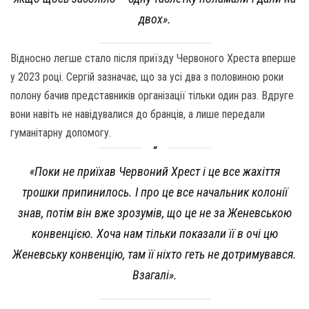
двох».
Відносно легше стало після приїзду Червоного Хреста вперше
у 2023 році. Сергій зазначає, що за усі два з половиною роки
полону бачив представників організації тільки один раз. Вдруге
вони навіть не навідувалися до бранців, а лише передали
гуманітарну допомогу.
«Поки не приїхав Червоний Хрест і це все жахіття
трошки припинилось. І про це все начальник колонії
знав, потім він вже зрозумів, що це не за Женевською
конвенцією. Хоча нам тільки показали її в очі цю
Женевську конвенцію, там її ніхто геть не дотримувався.
Взагалі».