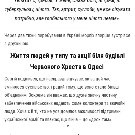
Гепатит С, грибок. У мене, Слава Богу, ні гриж, ні
туберкульозу, нічого. Так, артрит, суглоби, це все лікувати
потрібно, але глобального у мене нічого немає».
Через два тижні перебування в Україні морпіх вперше зустрівся
з дружиною.
Життя людей у тилу та акції біля будівлі
Червоного Хреста в Одесі
Сергій поділився, що насправді відчуває, як за цей час
змінилося суспільство, і радий тому, що воно стало більш
об’єднаним. Зокрема він вважає, що дуже значну частину
забезпечення військових надають саме волонтери та звичайні
люди. Хоча є й ті, хто не усвідомлює важливості підтримки
української армії та вважає, що війна – це «десь там».