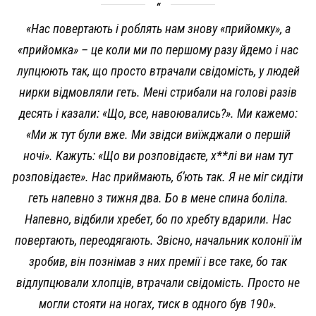
«Нас повертають і роблять нам знову «прийомку», а
«прийомка» – це коли ми по першому разу йдемо і нас
лупцюють так, що просто втрачали свідомість, у людей
нирки відмовляли геть. Мені стрибали на голові разів
десять і казали: «Що, все, навоювались?». Ми кажемо:
«Ми ж тут були вже. Ми звідси виїжджали о першій
ночі». Кажуть: «Що ви розповідаєте, х**лі ви нам тут
розповідаєте». Нас приймають, б’ють так. Я не міг сидіти
геть напевно з тижня два. Бо в мене спина боліла.
Напевно, відбили хребет, бо по хребту вдарили. Нас
повертають, переодягають. Звісно, начальник колонії їм
зробив, він познімав з них премії і все таке, бо так
відлупцювали хлопців, втрачали свідомість. Просто не
могли стояти на ногах, тиск в одного був 190».