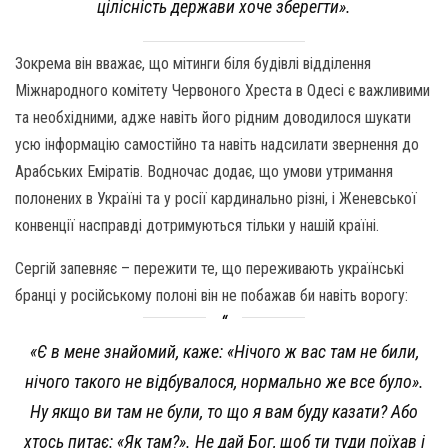
цілісність держави хоче зберегти».
Зокрема він вважає, що мітинги біля будівлі відділення
Міжнародного комітету Червоного Хреста в Одесі є важливими
та необхідними, адже навіть його рідним доводилося шукати
усю інформацію самостійно та навіть надсилати звернення до
Арабських Еміратів. Водночас додає, що умови утримання
полонених в Україні та у росії кардинально різні, і Женевської
конвенції насправді дотримуються тільки у нашій країні.
Сергій запевняє – пережити те, що переживають українські
бранці у російському полоні він не побажав би навіть ворогу:
«Є в мене знайомий, каже: «Нічого ж вас там не били,
нічого такого не відбувалося, нормально же все було».
Ну якщо ви там не були, то що я вам буду казати? Або
хтось питає: «Як там?». Не дай Бог, щоб ти туди поїхав і