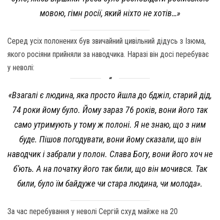
мовою, гімн росії, який ніхто не хотів…»
Серед усіх полонених був звичайний цивільний дідусь з Ізюма,
якого росіяни прийняли за наводчика. Наразі він досі перебуває
у неволі:
«Взагалі є людина, яка просто йшла до бджіл, старий дід,
74 роки йому було. Йому зараз 76 років, вони його так
само утримують у тому ж полоні. Я не знаю, що з ним
буде. Пішов погодувати, вони йому сказали, що він
наводчик і забрали у полон. Слава Богу, вони його хоч не
б’ють. А на початку його так били, що він мочився. Так
били, було їм байдуже чи стара людина, чи молода».
За час перебування у неволі Сергій схуд майже на 20