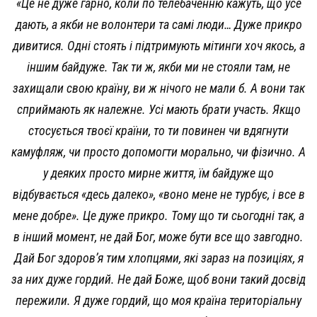
«
Це не дуже гарно, коли по телебаченню кажуть, що усе
дають, а якби не волонтери та самі люди… Дуже прикро
дивитися. Одні стоять і підтримують мітинги хоч якось, а
іншим байдуже. Так ти ж, якби ми не стояли там, не
захищали свою країну, ви ж нічого не мали б. А вони так
сприймають як належне. Усі мають брати участь. Якщо
стосується твоєї країни, то ти повинен чи вдягнути
камуфляж, чи просто допомогти морально, чи фізично. А
у деяких просто мирне життя, їм байдуже що
відбувається «десь далеко», «воно мене не турбує, і все в
мене добре». Це дуже прикро. Тому що ти сьогодні так, а
в інший момент, не дай Бог, може бути все що завгодно.
Дай Бог здоров’я тим хлопцями, які зараз на позиціях, я
за них дуже гордий. Не дай Боже, щоб вони такий досвід
пережили. Я дуже гордий, що моя країна територіальну