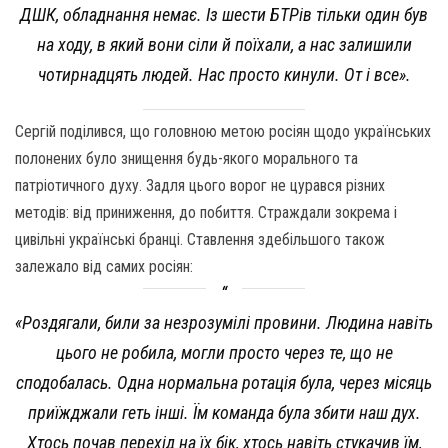
ДШК, обладнання немає. Із шести БТРів тільки один був
на ходу, в який вони сіли й поїхали, а нас залишили
чотирнадцять людей. Нас просто кинули. От і все».
Сергій поділився, що головною метою росіян щодо українських
полонених було знищення будь-якого морального та
патріотичного духу. Задля цього ворог не цурався різних
методів: від приниження, до побиття. Страждали зокрема і
цивільні українські бранці. Ставлення здебільшого також
залежало від самих росіян:
«Роздягали, били за незрозумілі провини. Людина навіть
цього не робила, могли просто через те, що не
сподобалась. Одна нормальна ротація була, через місяць
приїжджали геть інші. Їм команда була збити наш дух.
Хтось почав перехід на їх бік, хтось навіть стукачив їм,