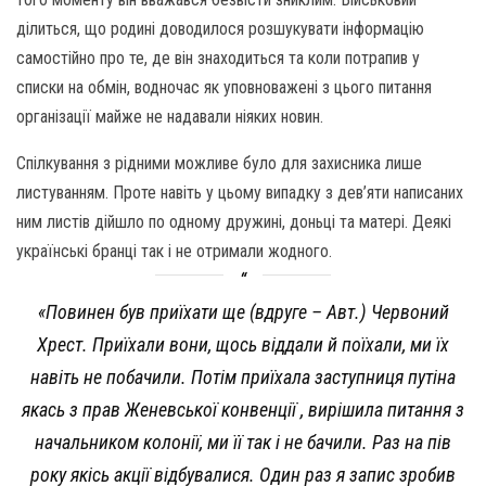
ділиться, що родині доводилося розшукувати інформацію
самостійно про те, де він знаходиться та коли потрапив у
списки на обмін, водночас як уповноважені з цього питання
організації майже не надавали ніяких новин.
Спілкування з рідними можливе було для захисника лише
листуванням. Проте навіть у цьому випадку з дев’яти написаних
ним листів дійшло по одному дружині, доньці та матері. Деякі
українські бранці так і не отримали жодного.
«Повинен був приїхати ще (вдруге – Авт.) Червоний
Хрест. Приїхали вони, щось віддали й поїхали, ми їх
навіть не побачили. Потім приїхала заступниця путіна
якась з прав Женевської конвенції , вирішила питання з
начальником колонії, ми її так і не бачили. Раз на пів
року якісь акції відбувалися. Один раз я запис зробив