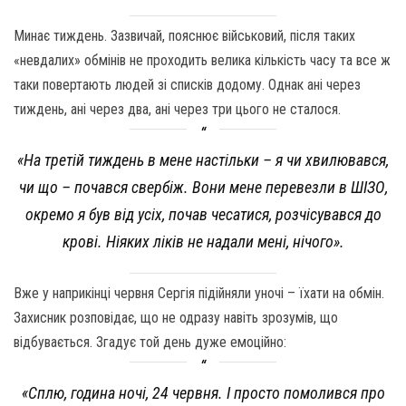
Минає тиждень. Зазвичай, пояснює військовий, після таких
«невдалих» обмінів не проходить велика кількість часу та все ж
таки повертають людей зі списків додому. Однак ані через
тиждень, ані через два, ані через три цього не сталося.
«На третій тиждень в мене настільки – я чи хвилювався,
чи що – почався свербіж. Вони мене перевезли в ШІЗО,
окремо я був від усіх, почав чесатися, розчісувався до
крові. Ніяких ліків не надали мені, нічого».
Вже у наприкінці червня Сергія підійняли уночі – їхати на обмін.
Захисник розповідає, що не одразу навіть зрозумів, що
відбувається. Згадує той день дуже емоційно:
«
Сплю, година ночі, 24 червня. І просто помолився про