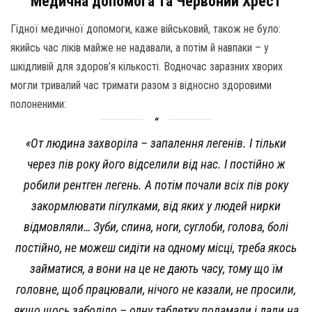
Медична допомога та Червоний Хрест
Гідної медичної допомоги, каже військовий, також не було:
якийсь час ліків майже не надавали, а потім й навпаки – у
шкідливій для здоров’я кількості. Водночас заразних хворих
могли тривалий час тримати разом з відносно здоровими
полоненими:
«От людина захворіла – запалення легенів. І тільки
через пів року його відселили від нас. І постійно ж
робили рентген легень. А потім почали всіх пів року
закормлювати пігулками, від яких у людей нирки
відмовляли… Зуби, спина, ноги, суглоби, голова, болі
постійно, не можеш сидіти на одному місці, треба якось
займатися, а вони на це не дають часу, тому що їм
головне, щоб працювали, нічого не казали, не просили,
якщо щось заболіло – одну таблетку поламали і дали на