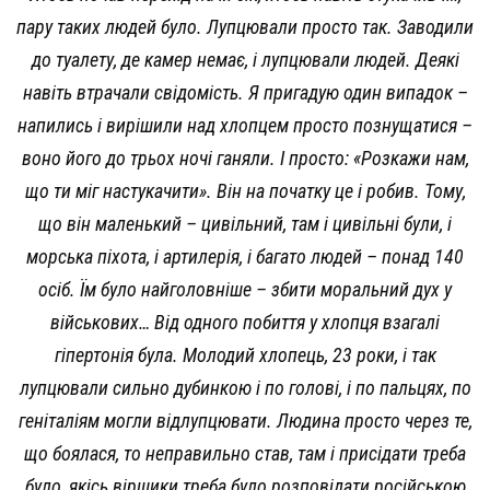
пару таких людей було. Лупцювали просто так. Заводили
до туалету, де камер немає, і лупцювали людей. Деякі
навіть втрачали свідомість. Я пригадую один випадок –
напились і вирішили над хлопцем просто познущатися –
воно його до трьох ночі ганяли. І просто: «Розкажи нам,
що ти міг настукачити». Він на початку це і робив. Тому,
що він маленький – цивільний, там і цивільні були, і
морська піхота, і артилерія, і багато людей – понад 140
осіб. Їм було найголовніше – збити моральний дух у
військових… Від одного побиття у хлопця взагалі
гіпертонія була. Молодий хлопець, 23 роки, і так
лупцювали сильно дубинкою і по голові, і по пальцях, по
геніталіям могли відлупцювати. Людина просто через те,
що боялася, то неправильно став, там і присідати треба
було, якісь віршики треба було розповідати російською