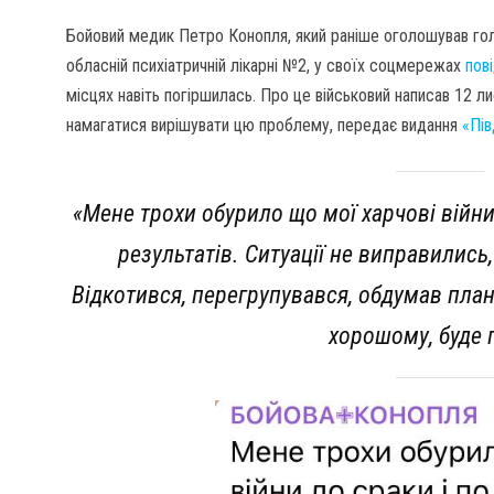
Бойовий медик Петро Конопля, який раніше оголошував гол
обласній психіатричній лікарні №2, у своїх соцмережах
пов
місцях навіть погіршилась. Про це військовий написав 12 
намагатися вирішувати цю проблему, передає видання
«Пів
«Мене трохи обурило що мої харчові війни
результатів. Ситуації не виправились
Відкотився, перегрупувався, обдумав план 
хорошому, буде 