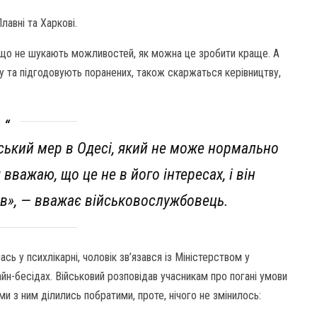
лавні та Харкові.
у, що не шукають можливостей, як можна це зробити краще. А
у та підгодовують поранених, також скаржаться керівництву,
рський мер в Одесі, який не може нормально
 вважаю, що це не в його інтересах, і він
ів», — вважає військовослужбовець.
сь у психлікарні, чоловік зв’язався із Міністерством у
айн-бесідах. Військовий розповідав учасникам про погані умови
ми з ним ділились побратими, проте, нічого не змінилось: