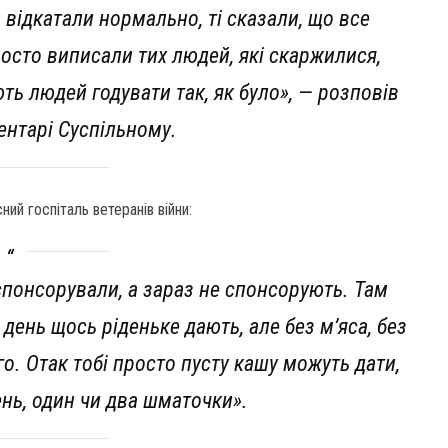
и відкатали нормально, ті сказали, що все
просто виписали тих людей, які скаржилися,
ють людей годувати так, як було», — розповів
ентарі Суспільному.
ний госпіталь ветеранів війни:
 спонсорували, а зараз не спонсорують. Там
в день щось ріденьке дають, але без м’яса, без
чого. Отак тобі просто пусту кашу можуть дати,
ень, один чи два шматочки».