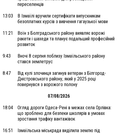
переселенців
13:03
В Ізмаїлі вручили сертифікати випускникам
безоплатних курсів з вивчення гагаузької мови
11:21
Воїн з Болградського району виявляє ворожі
ракети і шахеди та планує подальший професійний
розвиток
9:43
Вночі 8 серпня поблизу Ізмаїльського району
стався землетрус
8:47
Від кулі злочинця загинув ветеран з Білгород-
Дністровського району, який у 2025 році
повернувся з ворожого полону
07/08/2026
18:04
Огляд дороги Одеса-Рені в межах села Орлівка:
що зроблено для безпеки школярів в умовах
зростання трафіку вантажівок
16:51
Ізмаїльська міськрада виділила землю під