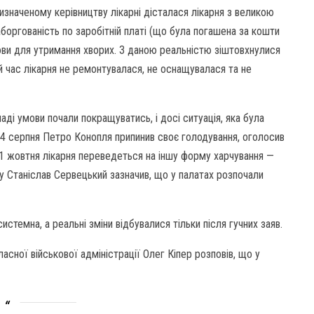
изначеному керівництву лікарні дісталася лікарня з великою
боргованість по заробітній платі (що була погашена за кошти
ови для утримання хворих. З даною реальністю зіштовхнулися
й час лікарня не ремонтувалася, не оснащувалася та не
ді умови почали покращуватись, і досі ситуація, яка була
 24 серпня Петро Конопля припинив своє голодування, оголосив
о 1 жовтня лікарня переведеться на іншу форму харчування —
у Станіслав Сервецький зазначив, що у палатах розпочали
истемна, а реальні зміни відбувалися тільки після гучних заяв.
сної військової адміністрації Олег Кіпер розповів, що у