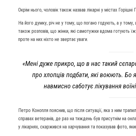
Окрім нього, чоловік також назвав лікарні у містах Горішні П
На його думку, річ не у тому, що погано годують, а у том
також розповів, що жінки, які самотужки вдома готують їж
проте на них ніхто не звертає уваги.
«Мені дуже прикро, що в нас такий сєпа
про хлопців подбати, які воюють. Бо я
навмисно саботує лікування воїн
Петро Конопля пояснив, що після ситуації, яка з ним трапила
справах ветеранів, де раз на тиждень був присутнім на онл
у лікарнях, скаржився на харчування та показував фото, яки