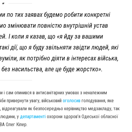
 ми по тих заявах будемо робити конкретні
ямо змінювати повністю внутрішній устав
й. І коли я казав, що «я йду за вашими
акі дії, що я буду звільняти звідти людей, які
зуміли, як потрібно діяти в інтересах війська,
е без насильства, але це буде жорстко».
и і сам опинився в антисанітарних умовах з неналежним
Аби привернути увагу, військовий
оголосив
голодування, яке
, відреагували як безпосередньо керівництво медзакладу, так
 людини, у
департаменті
охорони здоров’я Одеської обласної
ВА Олег Кіпер.