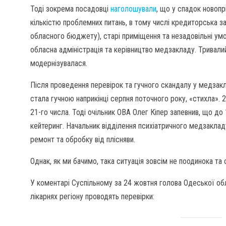
Тоді зокрема посадовці
наголошували
, що у спадок новопр
кількістю проблемних питань, в тому числі кредиторська за
обласного бюджету), старі приміщення та незадовільні ум
обласна адміністрація та керівництво медзакладу. Тривали
модернізувалася.
Після проведення перевірок та гучного скандалу у медзакла
стала гучною наприкінці серпня поточного року, «стихла».
21-го числа. Тоді очільник ОВА Олег Кіпер запевнив, що д
кейтеринг. Начальник відділення психіатричного медзаклад
ремонт та обробку від плісняви.
Однак, як ми бачимо, така ситуація зовсім не поодинока та с
У коментарі Суспільному за 24 жовтня голова Одеської обла
лікарнях регіону проводять перевірки: