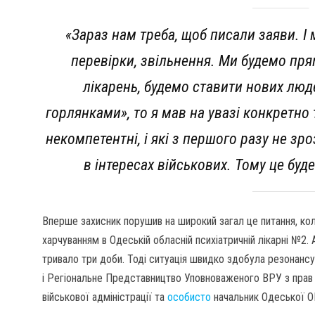
«Зараз нам треба, щоб писали заяви. І
перевірки, звільнення. Ми будемо пр
лікарень, будемо ставити нових люде
горлянками», то я мав на увазі конкретно т
некомпетентні, і які з першого разу не зро
в інтересах військових. Тому це буд
Вперше захисник порушив на широкий загал це питання, кол
харчуванням в Одеській обласній психіатричній лікарні №2. 
тривало три доби. Тоді ситуація швидко здобула резонансу
і Регіональне Представництво Уповноваженого ВРУ з прав
військової адміністрації та
особисто
начальник Одеської О