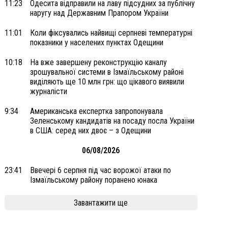
11:23
Одесита відправили на лаву підсудних за публічну
наругу над Державним Прапором України
11:01
Коли фіксувались найвищі серпневі температурні
показники у населених пунктах Одещини
10:18
На вже завершену реконструкцію каналу
зрошувальної системи в Ізмаїльському районі
виділяють ще 10 млн грн: що цікавого виявили
журналісти
9:34
Американська експертка запропонувала
Зеленському кандидатів на посаду посла України
в США: серед них двоє – з Одещини
06/08/2026
23:41
Ввечері 6 серпня під час ворожої атаки по
Ізмаїльському району поранено юнака
Завантажити ще