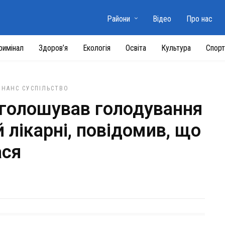
Райони
Відео
Про нас
римінал
Здоров’я
Екологія
Освіта
Культура
Спорт
ОНАНС
СУСПІЛЬСТВО
оголошував голодування
 лікарні, повідомив, що
ася