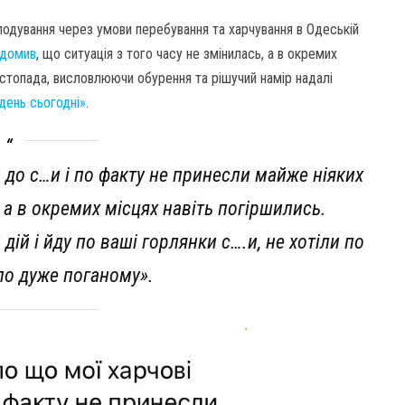
одування через умови перебування та харчування в Одеській
ідомив
, що ситуація з того часу не змінилась, а в окремих
листопада, висловлюючи обурення та рішучий намір надалі
день сьогодні»
.
 до с…и і по факту не принесли майже ніяких
, а в окремих місцях навіть погіршились.
дій і йду по ваші горлянки с….и, не хотіли по
по дуже поганому».