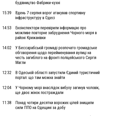
будівництво Фабрики-кухні
15:39
Вдень 7 серпня ворог атакував спортивну
інфраструктуру в Одесі
14:53
Екоінспектори перевірили інформацію про
можливе повторне забруднення Чорного моря в
районі Крижанівки
14:02
У Бессарабській громаді розпочато громадське
обговорення щодо перейменування вулиці на
честь загиблого на фронті поліцейського Сергія
Магли
12:32
В Одеській області запустили Єдиний туристичний
портал: що там можна знайти
12:04
У Чорному морі внаслідок вибуху загинув чоловік,
ще двоє жінок постраждали
11:38
Понад чотири десятки ворожих цілей знищили
сили ППО на Одещині за добу