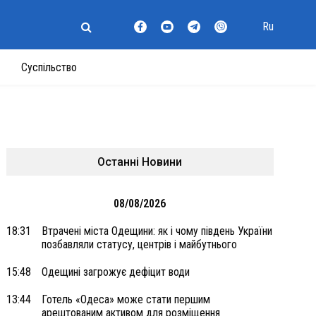
Ru
Суспільство
Останні Новини
08/08/2026
18:31
Втрачені міста Одещини: як і чому південь України
позбавляли статусу, центрів і майбутнього
15:48
Одещині загрожує дефіцит води
13:44
Готель «Одеса» може стати першим
арештованим активом для розміщення