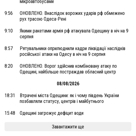
мікроавтобусами
9:56
ОНОВЛЕНО. Внаслідок ворожих ударів рф обмежено
рух трасою Одеса-Рені
9:10
Якими ракетами армія рф атакувала Одещину в ніч на 9
серпня
8:57
Рятувальники оприлюднили кадри ліквідації наслідків
російської атаки на Одесу в ніч на 9 серпня
8:20
ОНОВЛЕНО. Ворог здійснив комбіновану атаку по
Одещині, найбільше постраждав обласний центр
08/08/2026
18:31
Втрачені міста Одещини: як і чому південь України
позбавляли статусу, центрів і майбутнього
15:48
Одещині загрожує дефіцит води
Завантажити ще