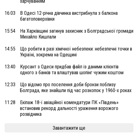
харчуванням
16:03
В Одесі 12-річна дівчинка вистрибнула з балкона
багатоповерхівки
15:54
На Харківщині загинув захисник з Болградської громади
Михайло Кишлали
14:55
Що робити в разі хімічної небезпеки: небезпечні точки в
Україні, зокрема на Одещині
13:40
Курсант з Одеси придбав файл із даними клієнтів
одного з банків та влаштував шопінг чужим коштом
12:33
Що відомо про поселення доби бронзи поблизу
Болграда, яке знайшли під час розкопок у 1960-х роках
11:28
Екіпаж 18-ї авіаційної комендатури ПК «Південь»
встановив рекорд дальності ураження ворожого
розвідника
Завантажити ще