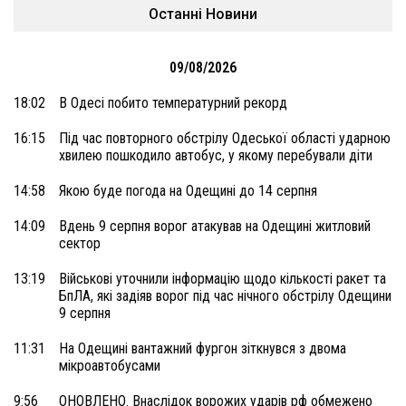
Останні Новини
09/08/2026
18:02
В Одесі побито температурний рекорд
16:15
Під час повторного обстрілу Одеської області ударною
хвилею пошкодило автобус, у якому перебували діти
14:58
Якою буде погода на Одещині до 14 серпня
14:09
Вдень 9 серпня ворог атакував на Одещині житловий
сектор
13:19
Військові уточнили інформацію щодо кількості ракет та
БпЛА, які задіяв ворог під час нічного обстрілу Одещини
9 серпня
11:31
На Одещині вантажний фургон зіткнувся з двома
мікроавтобусами
9:56
ОНОВЛЕНО. Внаслідок ворожих ударів рф обмежено