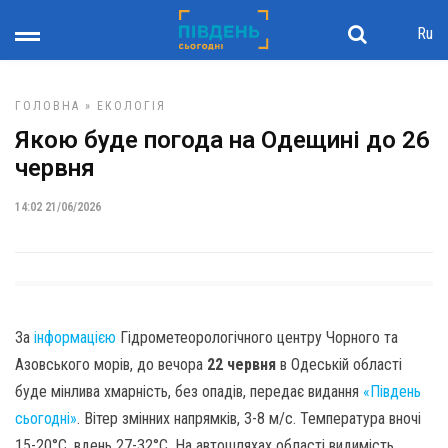
Ru
ГОЛОВНА
»
ЕКОЛОГІЯ
Якою буде погода на Одещині до 26
червня
14:02 21/06/2026
За
інформацією
Гідрометеорологічного центру Чорного та
Азовського морів, до вечора
22 червня
в Одеській області
буде мінлива хмарність, без опадів, передає видання
«Південь
сьогодні»
. Вітер змінних напрямків, 3-8 м/с. Температура вночі
15-20°С, вдень 27-32°С. На автошляхах області видимість