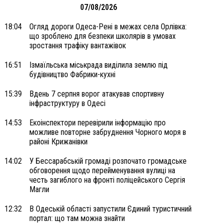
07/08/2026
18:04
Огляд дороги Одеса-Рені в межах села Орлівка:
що зроблено для безпеки школярів в умовах
зростання трафіку вантажівок
16:51
Ізмаїльська міськрада виділила землю під
будівництво Фабрики-кухні
15:39
Вдень 7 серпня ворог атакував спортивну
інфраструктуру в Одесі
14:53
Екоінспектори перевірили інформацію про
можливе повторне забруднення Чорного моря в
районі Крижанівки
14:02
У Бессарабській громаді розпочато громадське
обговорення щодо перейменування вулиці на
честь загиблого на фронті поліцейського Сергія
Магли
12:32
В Одеській області запустили Єдиний туристичний
портал: що там можна знайти