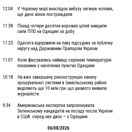
12:04
У Чорному морі внаслідок вибуху загинув чоловік,
ще двоє жінок постраждали
11:38
Понад чотири десятки ворожих цілей знищили
сили ППО на Одещині за добу
11:23
Одесита відправили на лаву підсудних за публічну
наругу над Державним Прапором України
11:01
Коли фіксувались найвищі серпневі температурні
показники у населених пунктах Одещини
10:18
На вже завершену реконструкцію каналу
зрошувальної системи в Ізмаїльському районі
виділяють ще 10 млн грн: що цікавого виявили
журналісти
9:34
Американська експертка запропонувала
Зеленському кандидатів на посаду посла України
в США: серед них двоє – з Одещини
06/08/2026