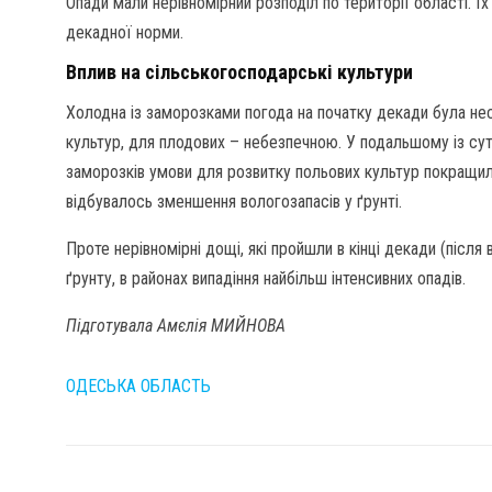
Опади мали нерівномірний розподіл по території області. Ї
декадної норми.
Вплив на сільськогосподарські культури
Холодна із заморозками погода на початку декади була не
культур, для плодових – небезпечною. У подальшому із с
заморозків умови для розвитку польових культур покращил
відбувалось зменшення вологозапасів у ґрунті.
Проте нерівномірні дощі, які пройшли в кінці декади (після
ґрунту, в районах випадіння найбільш інтенсивних опадів.
Підготувала Амєлія МИЙНОВА
ОДЕСЬКА ОБЛАСТЬ