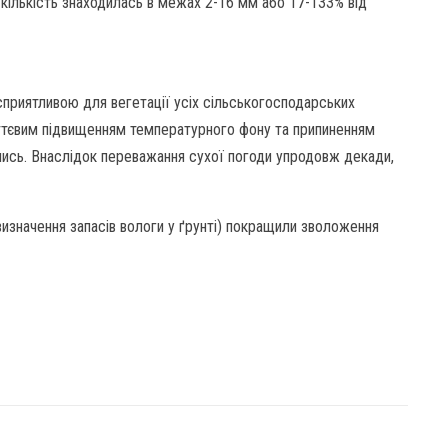
х кількість знаходилась в межах 2-16 мм або 17-133% від
сприятливою для вегетації усіх сільськогосподарських
уттєвим підвищенням температурного фону та припиненням
ись. Внаслідок переважання сухої погоди упродовж декади,
 визначення запасів вологи у ґрунті) покращили зволоження