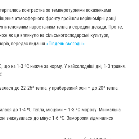
стерігалась контрастна за температурними показниками
міщення атмосферного фронту пройшли нерівномірні дощі.
я інтенсивним наростанням тепла в середині декади. Про те,
акож як це вплинуло на сільськогосподарські культури,
морів, передає видання
«Південь сьогодні»
.
 що на 1-3 ºС нижче за норму. У найхолодніші дні, 1-3 травня,
С.
алася до 22-26º тепла, у прибережній зоні – до 20º тепла.
алася до 1-4 ºС тепла, місцями – 1-3 ºС морозу. Мінімальна
ерхні знижувалася до мінус 1-6 ºС. Заморозки відмічалися