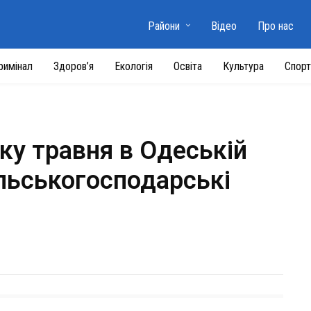
Райони
Відео
Про нас
римінал
Здоров’я
Екологія
Освіта
Культура
Спорт
ку травня в Одеській
ільськогосподарські