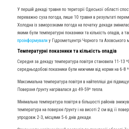
У першій декаді травня по території Одеської області спо
переважно суха погода, лише 10 травня в результаті пере
Холодна із заморозками погода на початку декади змінилас
якими були температурні показники та кількість опадів, а т
проінформували
у Гідрометцентрі Чорного та Азовського 
Температурні показники та кількість опадів
Середня за декаду температура повітря становила 11-13 ºС,
середньодобові показники були нижчими від норми на 6-8 º
Максимальна температура повітря в найтепліші дні підвищув
Поверхня ґрунту нагрівалася до 49-59º тепла.
Мінімальна температура повітря в більшості районів знижув
температура на поверхні ґрунту і на висоті 2 см від її пов
упродовж 2-3, місцями 5-6 днів декади.