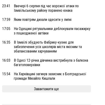
23:41
Ввечері 6 серпня під час ворожої атаки по
Ізмаїльському району поранено юнака
17:59
Яким повітрям дихали одесити у липні
17:05
На Одещині рятувальники деблокували пасажирку
з пошкодженої автівки
16:35
В Ізмаїлі збудують Фабрику-кухню для
забезпечення усіх школярів міста якісним та
збалансованим харчуванням
16:03
В Одесі 12-річна дівчинка вистрибнула з балкона
багатоповерхівки
15:54
На Харківщині загинув захисник з Болградської
громади Михайло Кишлали
Завантажити ще