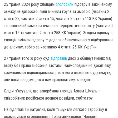
25 травня 2024 року хлопцям
оголосили
підозру в закінченому
замаху на диверсію, який вчинила група за змовою (частина 2
статті 28, частина 2 статті 15, частина 2 статті 113 КК України)
та закінчений замах на вчинення терористичного акту (частина 2
статті 15 та частина 2 статті 258 КК України). Згодом одному з
хлопців змінили підозру – додали обвинувачення у підбурюванні
до злочину, тобто за частиною 4 статті 25 КК України.
27 травня того ж року суд
відправив
двох з обвинувачених під
варту без права внесення застави. Наймолодший не досяг віку
кримінальної відповідальності, тож його наразі не судитимуть,
але поки невідомо, як з ним працюватимуть надалі.
Слідчі з’ясували, що завербував хлопців Артем Шмуль –
співробітник російської воєнної розвідки, себто гру.
На підлітків він натрапив, коли ті шукали легкого заробітку й
розміщували оголошення в Telegram-каналах. Чоловік