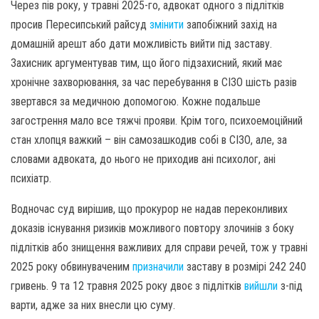
Через пів року, у травні 2025-го, адвокат одного з підлітків
просив Пересипський райсуд
змінити
запобіжний захід на
домашній арешт або дати можливість вийти під заставу.
Захисник аргументував тим, що його підзахисний, який має
хронічне захворювання, за час перебування в СІЗО шість разів
звертався за медичною допомогою. Кожне подальше
загострення мало все тяжчі прояви. Крім того, психоемоційний
стан хлопця важкий – він самозашкодив собі в СІЗО, але, за
словами адвоката, до нього не приходив ані психолог, ані
психіатр.
Водночас суд вирішив, що прокурор не надав переконливих
доказів існування ризиків можливого повтору злочинів з боку
підлітків або знищення важливих для справи речей, тож у травні
2025 року обвинуваченим
призначили
заставу в розмірі 242 240
гривень. 9 та 12 травня 2025 року двоє з підлітків
вийшли
з-під
варти, адже за них внесли цю суму.