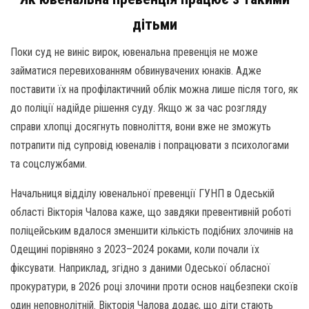
дітьми
Поки суд не виніс вирок, ювенальна превенція не може
займатися перевихованням обвинувачених юнаків. Адже
поставити їх на профілактичний облік можна лише після того, як
до поліції надійде рішення суду. Якщо ж за час розгляду
справи хлопці досягнуть повноліття, вони вже не зможуть
потрапити під супровід ювеналів і попрацювати з психологами
та соцслужбами.
Начальниця відділу ювенальної превенції ГУНП в Одеській
області Вікторія Чалова каже, що завдяки превентивній роботі
поліцейським вдалося зменшити кількість подібних злочинів на
Одещині порівняно з 2023–2024 роками, коли почали їх
фіксувати. Наприклад, згідно з даними Одеської обласної
прокуратури, в 2026 році злочини проти основ нацбезпеки скоїв
один неповнолітній. Вікторія Чалова додає, що діти стають