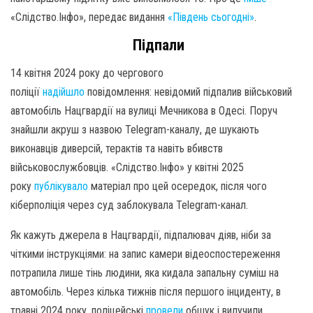
«Слідство.Інфо», передає видання
«Південь сьогодні»
.
Підпали
14 квітня 2024 року до чергового
поліції
надійшло
повідомлення: невідомий підпалив військовий
автомобіль Нацгвардії на вулиці Мечникова в Одесі. Поруч
знайшли акруш з назвою Telegram-каналу, де шукають
виконавців диверсій, терактів та навіть вбивств
військовослужбовців. «Слідство.Інфо» у квітні 2025
року
публікувало
матеріал про цей осередок, після чого
кіберполіція через суд заблокувала Telegram-канал.
Як кажуть джерела в Нацгвардії, підпалювач діяв, ніби за
чіткими інструкціями: на запис камери відеоспостереження
потрапила лише тінь людини, яка кидала запальну суміш на
автомобіль. Через кілька тижнів після першого інциденту, в
травні 2024 року, поліцейські
провели
обшук і вилучили