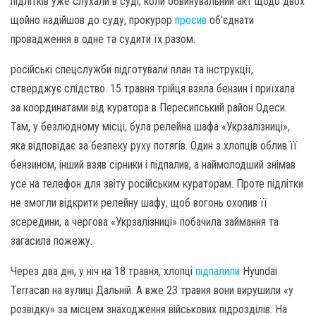
підлітків уже слухали в суді, коли обвинувальний акт щодо двох
щойно надійшов до суду, прокурор
просив
об’єднати
провадження в одне та судити їх разом.
російські спецслужби підготували план та інструкції,
стверджує слідство. 15 травня трійця взяла бензин і приїхала
за координатами від куратора в Пересипський район Одеси.
Там, у безлюдному місці, була релейна шафа «Укрзалізниці»,
яка відповідає за безпеку руху потягів. Один з хлопців облив її
бензином, інший взяв сірники і підпалив, а наймолодший знімав
усе на телефон для звіту російським кураторам. Проте підлітки
не змогли відкрити релейну шафу, щоб вогонь охопив її
зсередини, а чергова «Укрзалізниці» побачила займання та
загасила пожежу.
Через два дні, у ніч на 18 травня, хлопці
підпалили
Hyundai
Terracan на вулиці Дальній. А вже 23 травня вони вирушили «у
розвідку» за місцем знаходження військових підрозділів. На