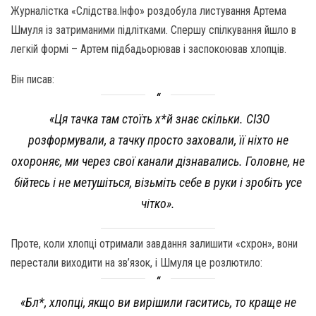
Журналістка «Слідства.Інфо» роздобула листування Артема
Шмуля із затриманими підлітками. Спершу спілкування йшло в
легкій формі – Артем підбадьорював і заспокоював хлопців.
Він писав:
«Ця тачка там стоїть х*й знає скільки. СІЗО
розформували, а тачку просто заховали, її ніхто не
охороняє, ми через свої канали дізнавались. Головне, не
бійтесь і не метушіться, візьміть себе в руки і зробіть усе
чітко».
Проте, коли хлопці отримали завдання залишити «схрон», вони
перестали виходити на зв’язок, і Шмуля це розлютило:
«Бл*, хлопці, якщо ви вирішили гаситись, то краще не