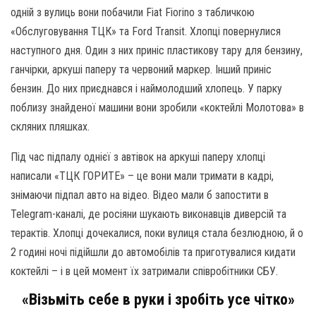
одній з вулиць вони побачили Fiat Fiorino з табличкою
«Обслуговування ТЦК» та Ford Transit. Хлопці повернулися
наступного дня. Один з них приніс пластикову тару для бензину,
ганчірки, аркуші паперу та червоний маркер. Інший приніс
бензин. До них приєднався і наймолодший хлопець. У парку
поблизу знайденої машини вони зробили «коктейлі Молотова» в
скляних пляшках.
Під час підпалу однієї з автівок на аркуші паперу хлопці
написали «ТЦК ГОРИТЕ» – це вони мали тримати в кадрі,
знімаючи підпал авто на відео. Відео мали б запостити в
Telegram-каналі, де росіяни шукають виконавців диверсій та
терактів. Хлопці дочекалися, поки вулиця стала безлюдною, й о
2 годині ночі підійшли до автомобілів та приготувалися кидати
коктейлі – і в цей момент їх затримали співробітники СБУ.
«Візьміть себе в руки і зробіть усе чітко»