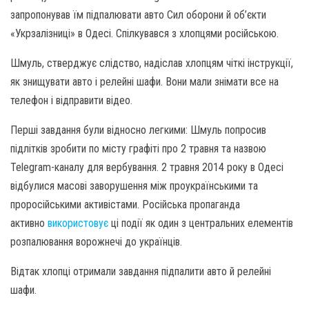
запропонував їм підпалювати авто Сил оборони й об’єкти
«Укрзалізниці» в Одесі. Спілкувався з хлопцями російською.
Шмуль, стверджує слідство, надіслав хлопцям чіткі інструкції,
як знищувати авто і релейні шафи. Вони мали знімати все на
телефон і відправити відео.
Перші завдання були відносно легкими: Шмуль попросив
підлітків зробити по місту графіті про 2 травня та назвою
Telegram-каналу для вербування. 2 травня 2014 року в Одесі
відбулися масові заворушення між проукраїнськими та
проросійськими активістами. Російська пропаганда
активно
використовує
ці події як один з центральних елементів
розпалювання ворожнечі до українців.
Відтак хлопці отримали завдання підпалити авто й релейні
шафи.