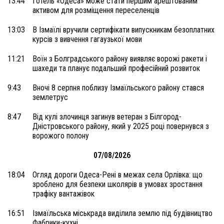
13:44
Готель «Одеса» може стати першим арештованим
активом для розміщення переселенців
13:03
В Ізмаїлі вручили сертифікати випускникам безоплатних
курсів з вивчення гагаузької мови
11:21
Воїн з Болградського району виявляє ворожі ракети і
шахеди та планує подальший професійний розвиток
9:43
Вночі 8 серпня поблизу Ізмаїльського району стався
землетрус
8:47
Від кулі злочинця загинув ветеран з Білгород-
Дністровського району, який у 2025 році повернувся з
ворожого полону
07/08/2026
18:04
Огляд дороги Одеса-Рені в межах села Орлівка: що
зроблено для безпеки школярів в умовах зростання
трафіку вантажівок
16:51
Ізмаїльська міськрада виділила землю під будівництво
Фабрики-кухні