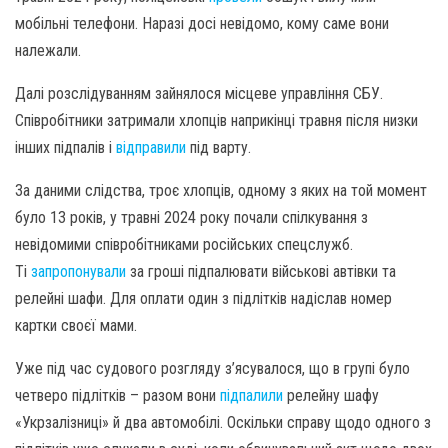
мобільні телефони. Наразі досі невідомо, кому саме вони
належали.
Далі розслідуванням зайнялося місцеве управління СБУ.
Співробітники затримали хлопців наприкінці травня після низки
інших підпалів і
відправили
під варту.
За даними слідства, троє хлопців, одному з яких на той момент
було 13 років, у травні 2024 року почали спілкування з
невідомими співробітниками російських спецслужб.
Ті
запропонували
за гроші підпалювати військові автівки та
релейні шафи. Для оплати один з підлітків надіслав номер
картки своєї мами.
Уже під час судового розгляду з’ясувалося, що в групі було
четверо підлітків – разом вони
підпалили
релейну шафу
«Укрзалізниці» й два автомобілі. Оскільки справу щодо одного з