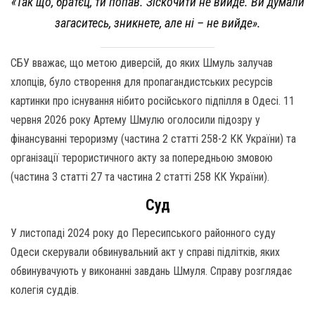
«Так що, братєц, ти попав. Зіскочити не вийде. Ви думали
загаситесь, зникнете, але ні – не вийде».
СБУ вважає, що метою диверсій, до яких Шмуль залучав
хлопців, було створення для пропагандистських ресурсів
картинки про існування нібито російського підпілля в Одесі. 11
червня 2026 року Артему Шмулю оголосили підозру у
фінансуванні тероризму (частина 2 статті 258-2 КК України) та
організації терористичного акту за попередньою змовою
(частина 3 статті 27 та частина 2 статті 258 КК України).
Суд
У листопаді 2024 року до Пересипського районного суду
Одеси скерували обвинувальний акт у справі підлітків, яких
обвинувачують у виконанні завдань Шмуля. Справу розглядає
колегія суддів.