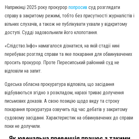
Наприкінці 2025 року прокурор
попросив
суд розглядати
справу в закритому режимі, тобто без присутності журналістів і
вільних слухачів, а також не публікувати ухвали у відкритому
доступі. Судді задовольнили його клопотання.
«Слідство.Інфо» намагалося дізнатися, на якій стадії нині
перебуває розгляд справи та яке покарання для обвинувачених
просить прокурор. Проте Пересипський районний суд не
відповіли на запит.
Одеська обласна прокуратура відповіла, що засідання
відбуваються згідно з розкладом, наразі триває долучення
письмових доказів. А свою позицію щодо виду та строку
покарання прокуратура озвучить під час дебатів у закритому
судовому засіданні. Характеристик на обвинувачених до справи
поки не долучили.
Як ювенальна превенція працює з такими