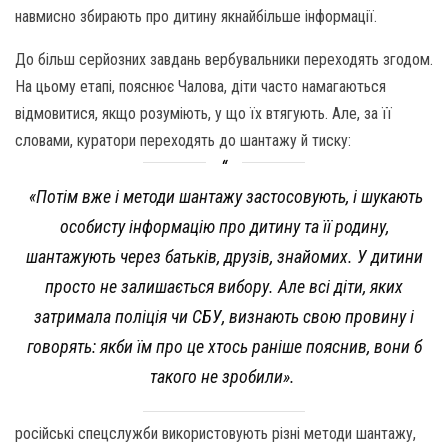
навмисно збирають про дитину якнайбільше інформації.
До більш серйозних завдань вербувальники переходять згодом.
На цьому етапі, пояснює Чалова, діти часто намагаються
відмовитися, якщо розуміють, у що їх втягують. Але, за її
словами, куратори переходять до шантажу й тиску:
«Потім вже і методи шантажу застосовують, і шукають
особисту інформацію про дитину та її родину,
шантажують через батьків, друзів, знайомих. У дитини
просто не залишається вибору. Але всі діти, яких
затримала поліція чи СБУ, визнають свою провину і
говорять: якби їм про це хтось раніше пояснив, вони б
такого не зробили».
російські спецслужби використовують різні методи шантажу,