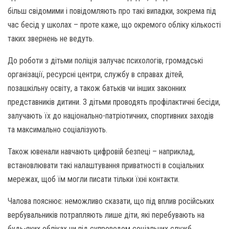
більш свідомими і повідомляють про такі випадки, зокрема під
час бесід у школах – проте каже, що окремого обліку кількості
таких звернень не ведуть.
До роботи з дітьми поліція залучає психологів, громадські
організації, ресурсні центри, службу в справах дітей,
позашкільну освіту, а також батьків чи інших законних
представників дитини. З дітьми проводять профілактичні бесіди,
залучають їх до національно-патріотичних, спортивних заходів
та максимально соціалізують.
Також ювенали навчають цифровій безпеці – наприклад,
встановлювати такі налаштування приватності в соціальних
мережах, щоб їм могли писати тільки їхні контакти.
Чалова пояснює: неможливо сказати, що під вплив російських
вербувальників потрапляють лише діти, які перебувають на
будь-яких обліках чи під супроводом соціальних служб.