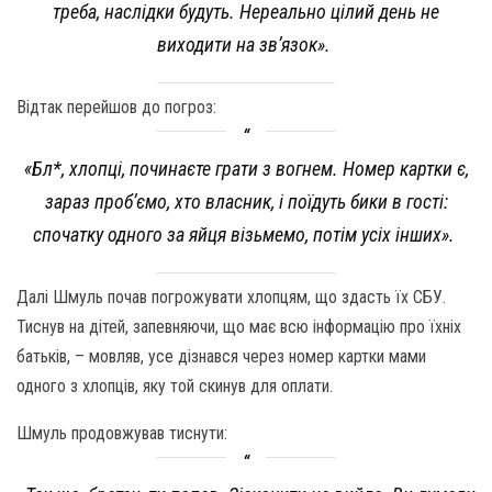
треба, наслідки будуть. Нереально цілий день не
виходити на зв’язок».
Відтак перейшов до погроз:
«Бл*, хлопці, починаєте грати з вогнем. Номер картки є,
зараз проб’ємо, хто власник, і поїдуть бики в гості:
спочатку одного за яйця візьмемо, потім усіх інших».
Далі Шмуль почав погрожувати хлопцям, що здасть їх СБУ.
Тиснув на дітей, запевняючи, що має всю інформацію про їхніх
батьків, – мовляв, усе дізнався через номер картки мами
одного з хлопців, яку той скинув для оплати.
Шмуль продовжував тиснути: