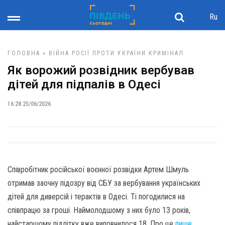
Ru
ГОЛОВНА
»
ВІЙНА РОСІЇ ПРОТИ УКРАЇНИ
КРИМІНАЛ
Як ворожий розвідник вербував
дітей для підпалів в Одесі
16:28 25/06/2026
Співробітник російської воєнної розвідки Артем Шмуль
отримав заочну підозру від СБУ за вербування українських
дітей для диверсій і терактів в Одесі. Ті погодилися на
співпрацю за гроші. Наймолодшому з них було 13 років,
найстаршому підлітку вже виповнилося 18. Про це
пише