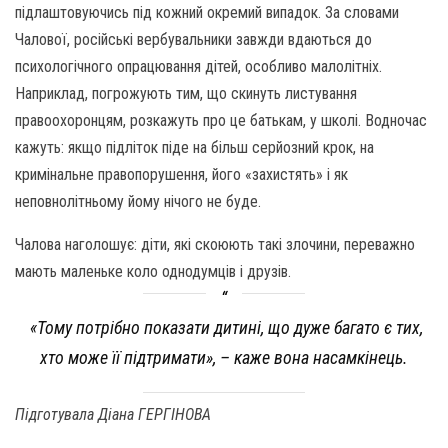
підлаштовуючись під кожний окремий випадок. За словами
Чалової, російські вербувальники завжди вдаються до
психологічного опрацювання дітей, особливо малолітніх.
Наприклад, погрожують тим, що скинуть листування
правоохоронцям, розкажуть про це батькам, у школі. Водночас
кажуть: якщо підліток піде на більш серйозний крок, на
кримінальне правопорушення, його «захистять» і як
неповнолітньому йому нічого не буде.
Чалова наголошує: діти, які скоюють такі злочини, переважно
мають маленьке коло однодумців і друзів.
«Тому потрібно показати дитині, що дуже багато є тих,
хто може її підтримати», – каже вона насамкінець.
Підготувала Діана ГЕРГІНОВА