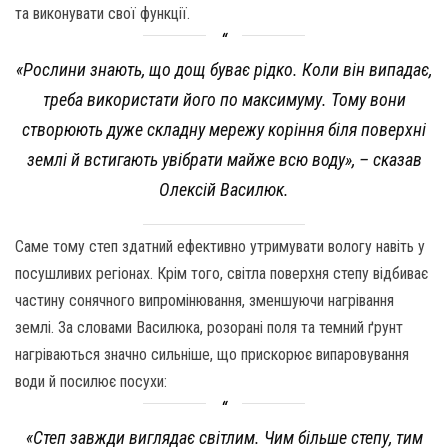
та виконувати свої функції.
«Рослини знають, що дощ буває рідко. Коли він випадає,
треба використати його по максимуму. Тому вони
створюють дуже складну мережу коріння біля поверхні
землі й встигають увібрати майже всю воду», – сказав
Олексій Василюк.
Саме тому степ здатний ефективно утримувати вологу навіть у
посушливих регіонах. Крім того, світла поверхня степу відбиває
частину сонячного випромінювання, зменшуючи нагрівання
землі. За словами Василюка, розорані поля та темний ґрунт
нагріваються значно сильніше, що прискорює випаровування
води й посилює посухи:
«Степ завжди виглядає світлим. Чим більше степу, тим