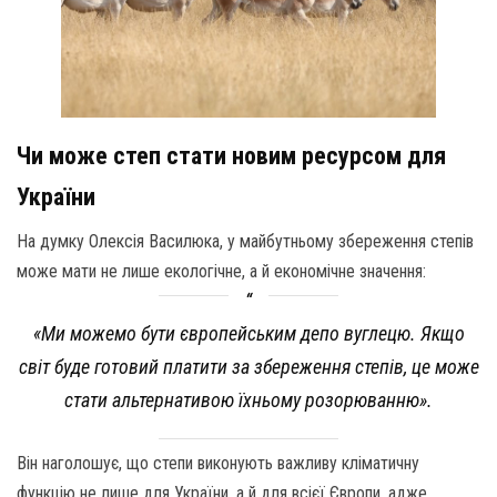
Чи може степ стати новим ресурсом для
України
На думку Олексія Василюка, у майбутньому збереження степів
може мати не лише екологічне, а й економічне значення:
«Ми можемо бути європейським депо вуглецю. Якщо
світ буде готовий платити за збереження степів, це може
стати альтернативою їхньому розорюванню».
Він наголошує, що степи виконують важливу кліматичну
функцію не лише для України, а й для всієї Європи, адже