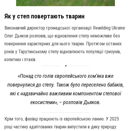
Як у степ повертають тварин
Виконавчий директор громадської організації Rewilding Ukraine
Олег Дьяков розповів, що відновлення степу неможливе без
повернення характерних для нього тварин. Протягом останніх
років у Тарутинському степу відновлюють популяції гризунів,
копитних і птахів.
«Понад сто голів європейського хом’яка вже
повернулися до степу. Також було переселено бабаків,
які є надзвичайно важливим компонентом степової
екосистеми», – розповів Дьяков.
Крім того, фахівці працюють із європейською ланню. У 2025
році частину адаптованих тварин випустили в дику природу.