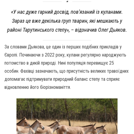
«У нас дуже гарний досвід, пов’язаний із куланами.
Зараз це вже декілька груп тварин, які мешкають у
районі Тарутинського степу», – відзначив Олег Дьяков.
За словами Дьякова, це один із перших подібних прикладів у
Європі. Починаючи з 2022 року, кулани регулярно народжують
потомство в дикій природі. Нині популяція перевищує 25
особин. Фахівці зазначають, що присутність великих травоїдних
допомагає підтримувати природний баланс степу та сприяє
відновленню його біорізноманіття.