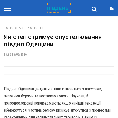
Ru
ГОЛОВНА
»
ЕКОЛОГІЯ
Як степ стримує опустелювання
півдня Одещини
17:36 16/06/2026
Південь Одещини дедалі частіше стикається з посухами,
пиловими бурями та нестачею вологи. Науковці й
природоохоронці попереджають: якщо нинішні тенденції
збережуться, частина регіону ризикує зіткнутися з процесами,
характерними для напівпустельних територій. Одним із