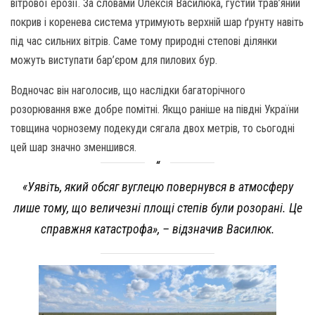
вітрової ерозії. За словами Олексія Василюка, густий трав’яний
покрив і коренева система утримують верхній шар ґрунту навіть
під час сильних вітрів. Саме тому природні степові ділянки
можуть виступати бар’єром для пилових бур.
Водночас він наголосив, що наслідки багаторічного
розорювання вже добре помітні. Якщо раніше на півдні України
товщина чорнозему подекуди сягала двох метрів, то сьогодні
цей шар значно зменшився.
«Уявіть, який обсяг вуглецю повернувся в атмосферу
лише тому, що величезні площі степів були розорані. Це
справжня катастрофа», – відзначив Василюк.