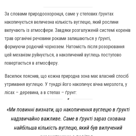
За словами природоохоронця, саме у степових ґрунтах
накопичується величезна кількість вуглецю, який рослини
вилучають із атмосфери. Завдяки розгалуженій системі коренів
трав органічні речовини роками залишаються у ґрунті,
формуючи родючий чорнозем. Натомість після розорювання
цей механізм руйнується, а накопичений вуглець поступово
повертається в атмосферу.
Василюк пояснив, що кожна природна зона має власний спосіб
утримання вуглецю. У тундрі його накопичує вічна мерзлота, у
лісах – деревина, а в степах – ґрунт:
«Ми повинні визнати, що накопичення вуглецю в ґрунті
надзвичайно важливе. Саме в ґрунті зараз схована
найбільша кількість вуглецю, який був вилучений