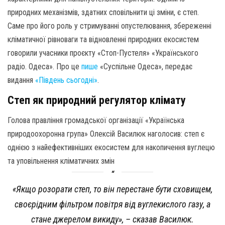
природних механізмів, здатних сповільнити ці зміни, є степ.
Саме про його роль у стримуванні опустелювання, збереженні
кліматичної рівноваги та відновленні природних екосистем
говорили учасники проєкту «Стоп-Пустеля» «Українського
радіо. Одеса». Про це
пише
«Суспільне Одеса», передає
видання
«Південь сьогодні»
.
Степ як природний регулятор клімату
Голова правління громадської організації «Українська
природоохоронна група» Олексій Василюк наголосив: степ є
однією з найефективніших екосистем для накопичення вуглецю
та уповільнення кліматичних змін
«Якщо розорати степ, то він перестане бути сховищем,
своєрідним фільтром повітря від вуглекислого газу, а
стане джерелом викиду», – сказав Василюк.