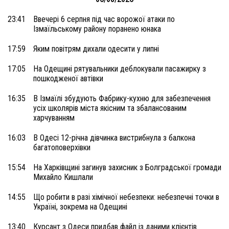
23:41
Ввечері 6 серпня під час ворожої атаки по
Ізмаїльському району поранено юнака
17:59
Яким повітрям дихали одесити у липні
17:05
На Одещині рятувальники деблокували пасажирку з
пошкодженої автівки
16:35
В Ізмаїлі збудують Фабрику-кухню для забезпечення
усіх школярів міста якісним та збалансованим
харчуванням
16:03
В Одесі 12-річна дівчинка вистрибнула з балкона
багатоповерхівки
15:54
На Харківщині загинув захисник з Болградської громади
Михайло Кишлали
14:55
Що робити в разі хімічної небезпеки: небезпечні точки в
Україні, зокрема на Одещині
13:40
Курсант з Одеси придбав файл із даними клієнтів