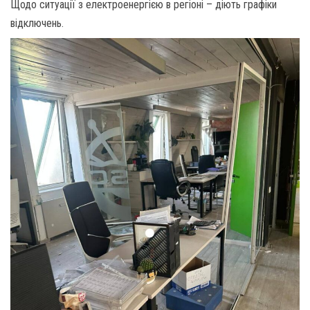
Щодо ситуації з електроенергією в регіоні – діють графіки
відключень.