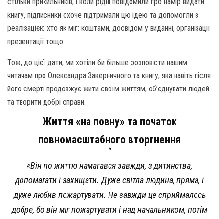
стільки прихильників, і коли рідні повідомили про намір видати
книгу, підписники охоче підтримали цю ідею та допомогли з
реалізацією хто як міг: коштами, досвідом у виданні, організації
презентації тощо.
Тож, до цієї дати, ми хотіли би більше розповісти нашим
читачам про Олександра Закерничного та книгу, яка навіть після
його смерті продовжує жити своїм життям, об’єднувати людей
та творити добрі справи.
Життя «на повну» та початок
повномасштабного вторгнення
«Він по життю намагався завжди, з дитинства,
допомагати і захищати. Дуже світла людина, пряма, і
дуже любив пожартувати. Не завжди це сприймалось
добре, бо він міг пожартувати і над начальником, потім