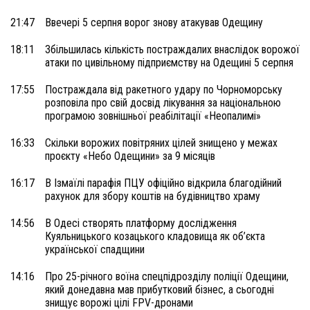
21:47
Ввечері 5 серпня ворог знову атакував Одещину
18:11
Збільшилась кількість постраждалих внаслідок ворожої
атаки по цивільному підприємству на Одещині 5 серпня
17:55
Постраждала від ракетного удару по Чорноморську
розповіла про свій досвід лікування за національною
програмою зовнішньої реабілітації «Неопалимі»
16:33
Скільки ворожих повітряних цілей знищено у межах
проєкту «Небо Одещини» за 9 місяців
16:17
В Ізмаїлі парафія ПЦУ офіційно відкрила благодійний
рахунок для збору коштів на будівництво храму
14:56
В Одесі створять платформу дослідження
Куяльницького козацького кладовища як об’єкта
української спадщини
14:16
Про 25-річного воїна спецпідрозділу поліції Одещини,
який донедавна мав прибутковий бізнес, а сьогодні
знищує ворожі цілі FPV-дронами