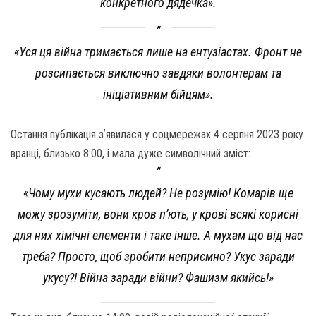
конкретного дядечка».
«Уся ця війна тримається лише на ентузіастах. Фронт не
розсипається виключно завдяки волонтерам та
ініціативним бійцям».
Остання публікація зʼявилася у соцмережах 4 серпня 2023 року
вранці, близько 8:00, і мала дуже символічний зміст:
«Чому мухи кусають людей? Не розумію! Комарів ще
можу зрозуміти, вони кров п’ють, у крові всякі корисні
для них хімічні елементи і таке інше. А мухам що від нас
треба? Просто, щоб зробити неприємно? Укус заради
укусу?! Війна заради війни? Фашизм якийсь!»