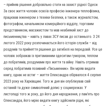
– прийняв рішення добровільно стати на захист рідної Одеси.
За своє життя чоловік освоїв професію інженера-теплофізика,
працював інженером з техніки безпеки, а також журналістом,
фотографом, начальником комерційного відділу, торговим
представником, масажистом та мав неабиякий хист до
письменництва – навіть у лавах ЗСУ писав до останнього. З 24
лютого 2022 року розпочинається його історія служби – від
роздумів та прийняття рішення до загибелі на передовій. Усе це
чоловік зображав із притаманним одеситам гумором, теплом
до побратимів, роздумами про життя та війну. Навіть отримав
серед побратимів позивний «Письменник». Він мріяв видати
книгу, однак не встиг – життя Олександра обірвалося 4 серпня
2023 року на Харківщині. Того ж дня він опублікував свій
останній та дуже символічний допис у соцмережах. У
листопаді того ж року, до його дня народження, у пам’ять про
Олександра, його мрію видати книгу здійснили рідні, які