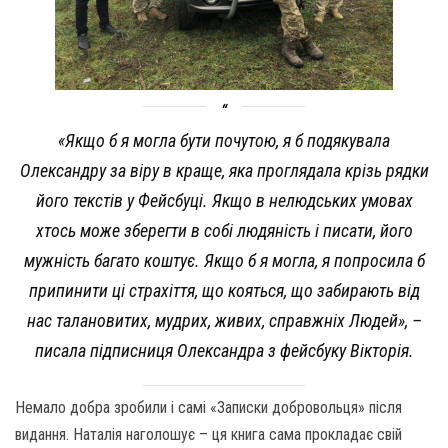
«Якщо б я могла бути почутою, я б подякувала
Олександру за віру в краще, яка проглядала крізь рядки
його текстів у Фейсбуці. Якщо в нелюдських умовах
хтось може зберегти в собі людяність і писати, його
мужність багато коштує. Якщо б я могла, я попросила б
припинити ці страхіття, що кояться, що забирають від
нас талановитих, мудрих, живих, справжніх Людей», –
писала підписниця Олександра з фейсбуку Вікторія.
Немало добра зробили і самі «Записки добровольця» після
видання. Наталія наголошує – ця книга сама прокладає свій