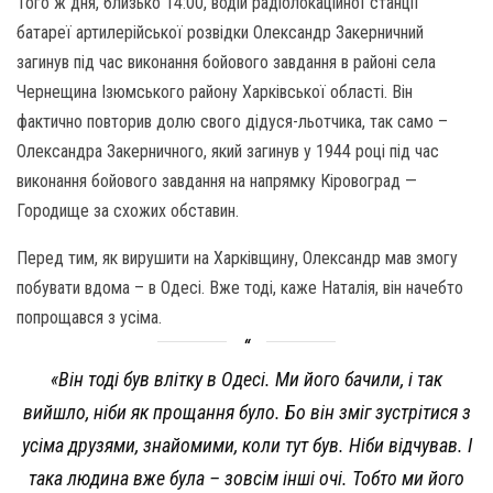
Того ж дня, близько 14:00, водій радіолокаційної станції
батареї артилерійської розвідки Олександр Закерничний
загинув під час виконання бойового завдання в районі села
Чернещина Ізюмського району Харківської області. Він
фактично повторив долю свого дідуся-льотчика, так само –
Олександра Закерничного, який загинув у 1944 році під час
виконання бойового завдання на напрямку Кіровоград —
Городище за схожих обставин.
Перед тим, як вирушити на Харківщину, Олександр мав змогу
побувати вдома – в Одесі. Вже тоді, каже Наталія, він начебто
попрощався з усіма.
«Він тоді був влітку в Одесі. Ми його бачили, і так
вийшло, ніби як прощання було. Бо він зміг зустрітися з
усіма друзями, знайомими, коли тут був. Ніби відчував. І
така людина вже була – зовсім інші очі. Тобто ми його