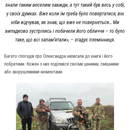
знали таким веселим завжди, а тут такий був весь у собі,
у своїх думках. Вже коли їм треба було повертатися, він
ніби відчував, як знав, що вже не повернеться… Ми
випадково зустрілись і побачили його обличчя – то було
таке, що всі запам’ятали», – згадує племінниця.
Багато спогадів про Олександра написали до книги і його
побратими. Кожен з них поділився своїми цінними, смішними
або зворушливими моментами.