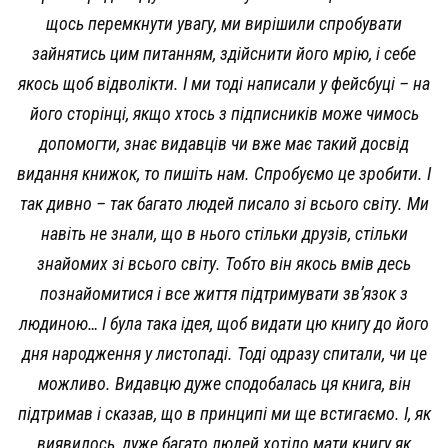
щось перемкнути увагу, ми вирішили спробувати
зайнятись цим питанням, здійснити його мрію, і себе
якось щоб відволікти. І ми тоді написали у фейсбуці – на
його сторінці, якщо хтось з підписників може чимось
допомогти, знає видавців чи вже має такий досвід
видання книжок, то пишіть нам. Спробуємо це зробити. І
так дивно – так багато людей писало зі всього світу. Ми
навіть не знали, що в нього стільки друзів, стільки
знайомих зі всього світу. Тобто він якось вмів десь
познайомитися і все життя підтримувати зв’язок з
людиною… І була така ідея, щоб видати цю книгу до його
дня народження у листопаді. Тоді одразу спитали, чи це
можливо. Видавцю дуже сподобалась ця книга, він
підтримав і сказав, що в принципі ми ще встигаємо. І, як
виявилось, дуже багато людей хотіло мати книгу як