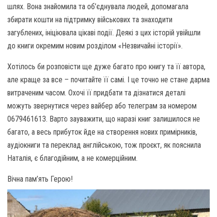
шлях. Вона знайомила та об’єднувала людей, допомагала
збирати кошти на підтримку військових та знаходити
загублених, ініціювала цікаві події. Деякі з цих історій увійшли
до книги окремим новим розділом «Незвичайні історії».
Хотілось би розповісти ще дуже багато про книгу та її автора,
але краще за все – почитайте її самі. І це точно не стане дарма
витраченим часом. Охочі її придбати та дізнатися деталі
можуть звернутися через вайбер або телеграм за номером
0679461613. Варто зауважити, що наразі книг залишилося не
багато, а весь прибуток йде на створення нових примірників,
аудіокниги та переклад англійською, тож проєкт, як пояснила
Наталія, є благодійним, а не комерційним.
Вічна пам’ять Герою!