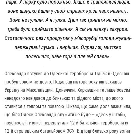
парк. У парку було порожньо. Якщо й траплялися люди,
вони швидко йшли у своїх справах крізь парк навиліт.
Вони не гуляли. А я гуляв. Далі так тривати не могло,
треба було приймати рішення. Я сів на лавку і закурив.
Стотисячного разу прокрутив у мʼясорубці голови жувані-
пережувані думки. І вирішив. Одразу ж, миттєво
полегшало, наче гора з плечей спала».
Олександр вступив до Одеської тероборони. Однак в Одесі він
пробув зовсім не довго. Подальші півтора року він захищав
Україну на Миколаївщині, Донеччині, Харківщині та лише зовсім
ненадовго навідався до близьких та рідного міста, до якого
ставився з теплом та повагою. Цікаво, що саме доля визначила,
що біля Одеси Олександр служити не буде – «десь у штабі»,
пояснює він у книзі, переплутали 12-й батальйон тероборони із
12-й стрілецьким батальйоном ЗСУ. Відтоді близько року воїни