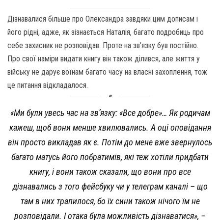
Дізнавалися більше про Олександра завдяки цим дописам і
його рідні, адже, як зізнається Наталія, багато подробиць про
себе захисник не розповідав. Проте на зв’язку був постійно.
Про свої наміри видати книгу він також ділився, але життя у
війську не дарує воїнам багато часу на власні захоплення, тож
це питання відкладалося.
«Ми були увесь час на зв’язку: «Все добре»… Як родичам
кажеш, щоб вони менше хвилювались. А оці оповідання
він просто викладав як є. Потім до мене вже звернулось
багато матусь його побратимів, які теж хотіли придбати
книгу, і вони також сказали, що вони про все
дізнавались з того фейсбуку чи у телеграм каналі – що
там в них трапилося, бо їх сини також нічого їм не
розповідали. І отака була можливість дізнаватися», –