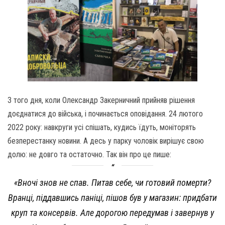
З того дня, коли Олександр Закерничний прийняв рішення
доєднатися до війська, і починається оповідання. 24 лютого
2022 року: навкруги усі спішать, кудись їдуть, моніторять
безперестанку новини. А десь у парку чоловік вирішує свою
долю: не довго та остаточно. Так він про це пише:
«Вночі знов не спав. Питав себе, чи готовий померти?
Вранці, піддавшись паніці, пішов був у магазин: придбати
круп та консервів. Але дорогою передумав і завернув у