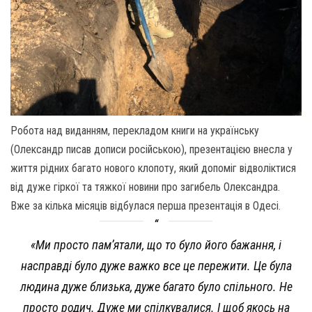
Робота над виданням, перекладом книги на українську
(Олександр писав дописи російською), презентацією внесла у
життя рідних багато нового клопоту, який допоміг відволіктися
від дуже гіркої та тяжкої новини про загибель Олександра.
Вже за кілька місяців відбулася перша презентація в Одесі.
«Ми просто пам’ятали, що то було його бажання, і
насправді було дуже важко все це пережити. Це була
людина дуже близька, дуже багато було спільного. Не
просто родич. Дуже ми спілкувалися. І щоб якось на