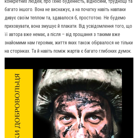
конкретних людей, про їхню буденність, відносини, труднощі та
багато іншого. Вона не виснажує, а на початку навіть навпаки
дивує своїм теплом та, здавалося б, простотою. Не будемо
приховувати, вона змушує й плакати. Від усвідомлення того, що
її автора вже немає, а після – від прощання з такими вже
знайомими нам героями, життя яких також обірвалося не тільки
на сторінках. Та й навіть поміж жартів є багато глибоких думок.