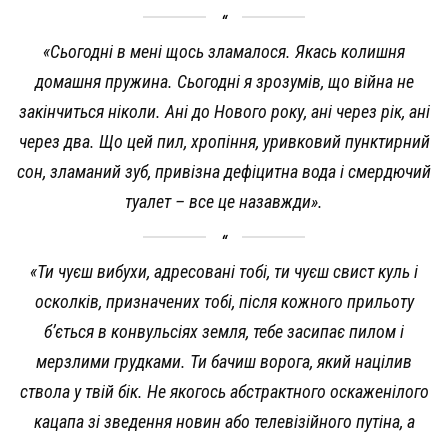
«Сьогодні в мені щось зламалося. Якась колишня
домашня пружина. Сьогодні я зрозумів, що війна не
закінчиться ніколи. Ані до Нового року, ані через рік, ані
через два. Що цей пил, хропіння, уривковий пунктирний
сон, зламаний зуб, привізна дефіцитна вода і смердючий
туалет – все це назавжди».
«Ти чуєш вибухи, адресовані тобі, ти чуєш свист куль і
осколків, призначених тобі, після кожного прильоту
бʼється в конвульсіях земля, тебе засипає пилом і
мерзлими грудками. Ти бачиш ворога, який націлив
ствола у твій бік. Не якогось абстрактного оскаженілого
кацапа зі зведення новин або телевізійного путіна, а