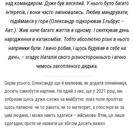
над командиром. Дуже був веселий. У нього було багато
інтересів, і вони часто змінювались. Любив мандрувати,
підіймався у гори (Олександр підкорював Ельбрус –
Авт.). Жив наче багато життів в одному. І святкував день
народження в катакомбах. Тобто абсолютно різні в нього
напрямки були. І вино робив, і щось будував в себе на
дачі», – згадує Наталія свого різностороннього і вічно
чимось захопленого дядька.
Окрім усього, Олександр ще й малював, як додала племінниця,
досить самобутні картини. На одній з них, ще у 2021 році, він
зобразив щось дуже схоже на майбутнє: повз поле пролітає
щось палаюче: чи то ракета, чи то метеорит, а спостерігає за
цим людина, і може навіть здатися – військова. Втім, це лише
здогадки, проте не назвати це збігом досить важко.