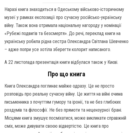
Наразі книга знаходиться в Одеському військово-історичному
музеї у рамках експозиції про сучасну російсько-українську
війну. Також вона отримала національну нагороду у номінації
«Рубежі подвигів та безсмертя». До речі, переклад книги на
українську робила рідна сестра Олександра Світлана Шевченко
– адже попри усе хотіла зберегти колорит написаного.
А 22 листопада презентація книги відбулася також у Києві.
Про що книга
Книга Олександра поглинає майже одразу. Це не просто
розповідь про реальну сучасну війну. Це життя на війні очима
письменника з почуттям гумору та іронії, та не без глибоких
роздумів та філософії. Не без прямоти та нецензурної брані.
Місцями книга змушує посміхатися, може викликати справжній
сміх, може дивувати своєю відвертістю. Це книга про