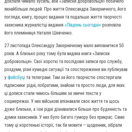
доклали чимало зусиль, аби «Записки добровольця» побачило
якнайбільше людей. Про життя Олександра Закерничного, його
погляди, книгу, процес видання та подальше життя творчості
захисника журналістці видання
«Південь сьогодні»
розповіла
його племінниця Наталія Шевченко.
27 листопада Олександру Закерничному мало виповнитися 50
років. А близько року тому була видана книга «Записки
добровольця». Свої короткі та послідовні записи про службу,
роздуми, різні кумедні ситуації та спостереження він публікував
у
фейсбуці
та телеграмі. Там за його творчістю спостерігали
підписники: рідні, побратими, знайомі та просто люди, для яких
ці дописи стали чимось більшим за звичні тексти у
соцмережах. У них військові впізнавали своє життя та щось
дуже близьке, а їхні рідні дізнавалися більше про буденність та
думки захисників. У них було багато гумору без прикрас. Саме
тому ці коротенькі історії, так би мовити – щоденник, зібрали