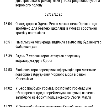
Дністровського району, який у 2025 році повернувся з
ворожого полону
07/08/2026
18:04
Огляд дороги Одеса-Рені в межах села Орлівка: що
зроблено для безпеки школярів в умовах зростання
трафіку вантажівок
16:51
Ізмаїльська міськрада виділила землю під будівництво
Фабрики-кухні
15:39
Вдень 7 серпня ворог атакував спортивну
інфраструктуру в Одесі
14:53
Екоінспектори перевірили інформацію про можливе
повторне забруднення Чорного моря в районі
Крижанівки
14:02
У Бессарабській громаді розпочато громадське
обговорення щодо перейменування вулиці на честь
загиблого на фронті поліцейського Сергія Магли
12:32
В Одеській області запустили Єдиний туристичний