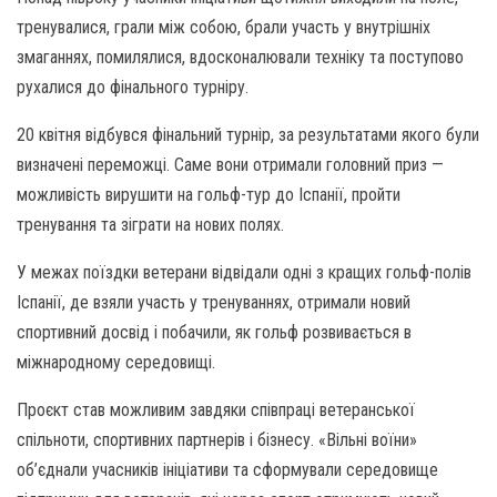
тренувалися, грали між собою, брали участь у внутрішніх
змаганнях, помилялися, вдосконалювали техніку та поступово
рухалися до фінального турніру.
20 квітня відбувся фінальний турнір, за результатами якого були
визначені переможці. Саме вони отримали головний приз —
можливість вирушити на гольф-тур до Іспанії, пройти
тренування та зіграти на нових полях.
У межах поїздки ветерани відвідали одні з кращих гольф-полів
Іспанії, де взяли участь у тренуваннях, отримали новий
спортивний досвід і побачили, як гольф розвивається в
міжнародному середовищі.
Проєкт став можливим завдяки співпраці ветеранської
спільноти, спортивних партнерів і бізнесу. «Вільні воїни»
об’єднали учасників ініціативи та сформували середовище