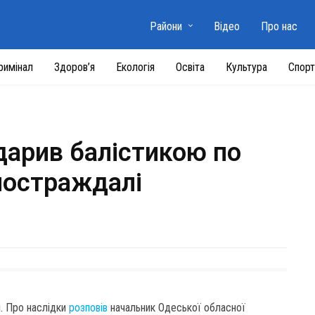
Райони
Відео
Про нас
римінал
Здоров’я
Екологія
Освіта
Культура
Спорт
дарив балістикою по
 постраждалі
і. Про наслідки
розповів
начальник Одеської обласної