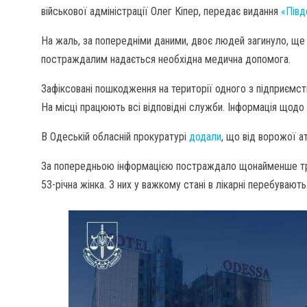
військової адміністрації Олег Кіпер, передає видання
«Півд
На жаль, за попередніми даними, двоє людей загинуло, ще 
постраждалим надається необхідна медична допомога.
Зафіксовані пошкодження на території одного з підприємств,
На місці працюють всі відповідні служби. Інформація щодо 
В Одеській обласній прокуратурі
додали
, що від ворожої ат
За попередньою інформацією постраждало щонайменше трин
53-річна жінка. З них у важкому стані в лікарні перебувають