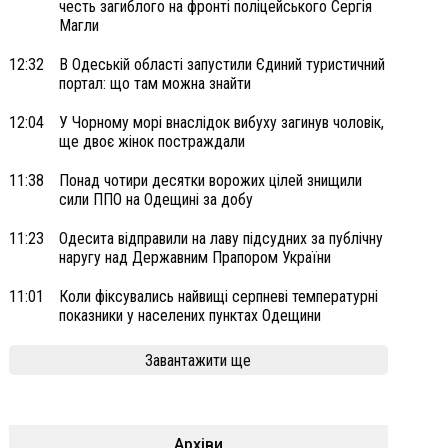
честь загиблого на фронті поліцейського Сергія
Магли
12:32
В Одеській області запустили Єдиний туристичний
портал: що там можна знайти
12:04
У Чорному морі внаслідок вибуху загинув чоловік,
ще двоє жінок постраждали
11:38
Понад чотири десятки ворожих цілей знищили
сили ППО на Одещині за добу
11:23
Одесита відправили на лаву підсудних за публічну
наругу над Державним Прапором України
11:01
Коли фіксувались найвищі серпневі температурні
показники у населених пунктах Одещини
Завантажити ще
Архіви