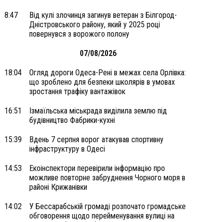
8:47
Від кулі злочинця загинув ветеран з Білгород-
Дністровського району, який у 2025 році
повернувся з ворожого полону
07/08/2026
18:04
Огляд дороги Одеса-Рені в межах села Орлівка:
що зроблено для безпеки школярів в умовах
зростання трафіку вантажівок
16:51
Ізмаїльська міськрада виділила землю під
будівництво Фабрики-кухні
15:39
Вдень 7 серпня ворог атакував спортивну
інфраструктуру в Одесі
14:53
Екоінспектори перевірили інформацію про
можливе повторне забруднення Чорного моря в
районі Крижанівки
14:02
У Бессарабській громаді розпочато громадське
обговорення щодо перейменування вулиці на