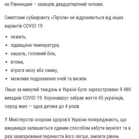
на Рівненщині – захворів двадцятирічний чоловік.
Симптоми субваріанту «Піроли» не відрізняються від інших
варіантів COVID-19:
нежить,
підвищена температура,
кашель, головний біль,
втома,
втрата нюху або смаку,
можливе подразнення очей та висипи.
Лише за минулий тиждень в Україні було зареєстровано 9 480
випадків COVID-19. Коронавірус забрав життя 45 українців,
серед яких — одна дитина до 4 років.
У Міністерстві охорони здоров’я України попереджають, що
вакцинація залишається єдиним способом набути імунітет та в
разі захворювання перенести його легше, знизити рівень