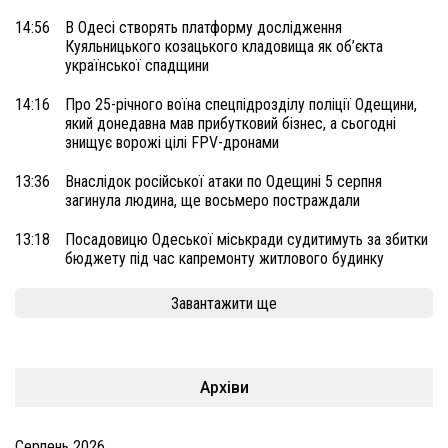
14:56
В Одесі створять платформу дослідження
Куяльницького козацького кладовища як об’єкта
української спадщини
14:16
Про 25-річного воїна спецпідрозділу поліції Одещини,
який донедавна мав прибутковий бізнес, а сьогодні
знищує ворожі цілі FPV-дронами
13:36
Внаслідок російської атаки по Одещині 5 серпня
загинула людина, ще восьмеро постраждали
13:18
Посадовицю Одеської міськради судитимуть за збитки
бюджету під час капремонту житлового будинку
Завантажити ще
Архіви
Серпень 2026