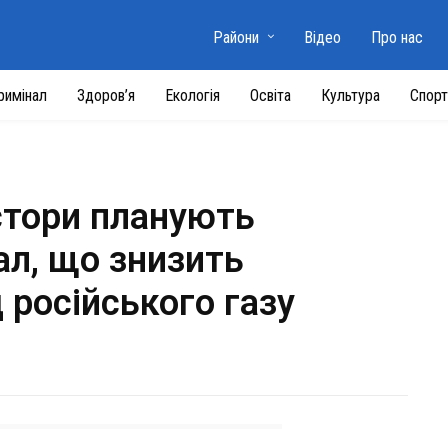
Райони
Відео
Про нас
римінал
Здоров’я
Екологія
Освіта
Культура
Спорт
стори планують
ал, що знизить
 російського газу