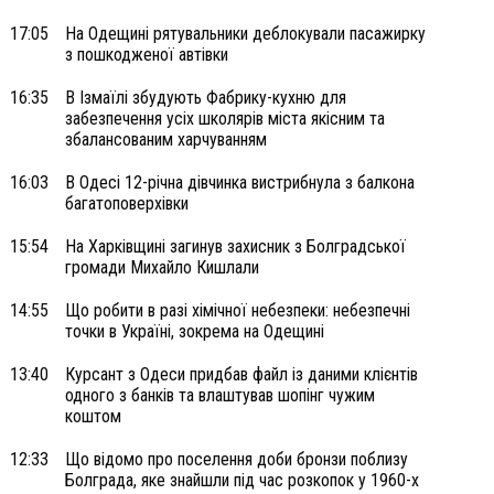
17:05
На Одещині рятувальники деблокували пасажирку
з пошкодженої автівки
16:35
В Ізмаїлі збудують Фабрику-кухню для
забезпечення усіх школярів міста якісним та
збалансованим харчуванням
16:03
В Одесі 12-річна дівчинка вистрибнула з балкона
багатоповерхівки
15:54
На Харківщині загинув захисник з Болградської
громади Михайло Кишлали
14:55
Що робити в разі хімічної небезпеки: небезпечні
точки в Україні, зокрема на Одещині
13:40
Курсант з Одеси придбав файл із даними клієнтів
одного з банків та влаштував шопінг чужим
коштом
12:33
Що відомо про поселення доби бронзи поблизу
Болграда, яке знайшли під час розкопок у 1960-х