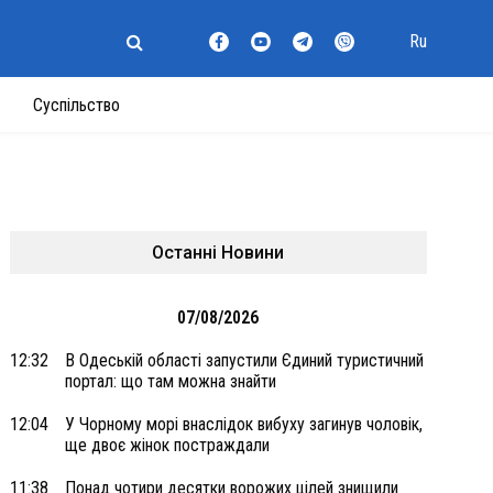
Ru
Суспільство
Останні Новини
07/08/2026
12:32
В Одеській області запустили Єдиний туристичний
портал: що там можна знайти
12:04
У Чорному морі внаслідок вибуху загинув чоловік,
ще двоє жінок постраждали
11:38
Понад чотири десятки ворожих цілей знищили