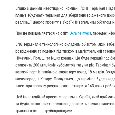
Згідно з даними інвестиційної компанії “СПГ Термінал Півд
планує збудувати термінал для зберігання зрідженого прир
реалізації даного проекту в Україні із загальним обсягом і
Про це повідомляється на сайті
UkraineInvest
, передає інф
LNG-термінал є технологічно складним об’єктом, який забез
розрідження та подання під тиском в магістральний газопро
Німеччині, Польщі та інших країнах. Це буде перший подібн
становить 200 мільйонів кубометрів газу на рік. Термінал 
великий порт із глибиною фарватеру понад 18 метрів. Зрід
насамперед із Катару. Планується, що термінал буде введе
Інвестори проєкту розраховують створити 143 нових робоч
Цей інвестиційний проект є першим в Україні, який приймат
та будівництво таких терміналів дозволить знизити залежні
транспортується трубопроводами.