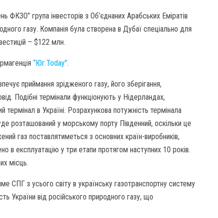
ень ФКЗО” група інвесторів з Об’єднаних Арабських Еміратів
одного газу. Компанія була створена в Дубаї спеціально для
нвестицій – $122 млн.
ормагенція
“Юг.Today”
.
печує приймання зрідженого газу, його зберігання,
від. Подібні термінали функціонують у Нідерландах,
ий термінал в Україні. Розрахункова потужність термінала
буде розташований у морському порту Південний, оскільки це
жений газ поставлятиметься з основних країн-виробників,
но в експлуатацію у три етапи протягом наступних 10 років.
их місць.
име СПГ з усього світу в українську газотранспортну систему
сть України від російського природного газу, що