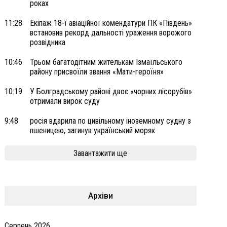
роках
11:28
Екіпаж 18-ї авіаційної комендатури ПК «Південь»
встановив рекорд дальності ураження ворожого
розвідника
10:46
Трьом багатодітним жителькам Ізмаїльського
району присвоїли звання «Мати-героїня»
10:19
У Болградському районі двоє «чорних лісорубів»
отримали вирок суду
9:48
росія вдарила по цивільному іноземному судну з
пшеницею, загинув український моряк
Завантажити ще
Архіви
Серпень 2026