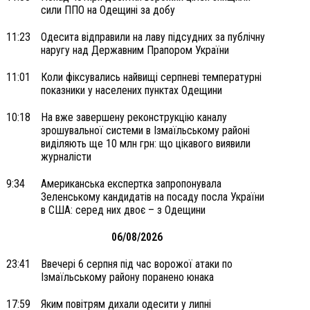
сили ППО на Одещині за добу
11:23
Одесита відправили на лаву підсудних за публічну
наругу над Державним Прапором України
11:01
Коли фіксувались найвищі серпневі температурні
показники у населених пунктах Одещини
10:18
На вже завершену реконструкцію каналу
зрошувальної системи в Ізмаїльському районі
виділяють ще 10 млн грн: що цікавого виявили
журналісти
9:34
Американська експертка запропонувала
Зеленському кандидатів на посаду посла України
в США: серед них двоє – з Одещини
06/08/2026
23:41
Ввечері 6 серпня під час ворожої атаки по
Ізмаїльському району поранено юнака
17:59
Яким повітрям дихали одесити у липні