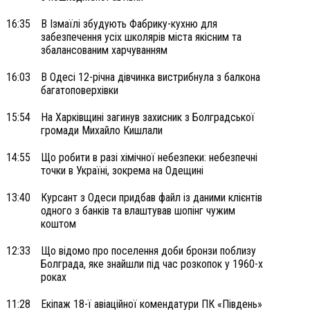
16:35
В Ізмаїлі збудують Фабрику-кухню для
забезпечення усіх школярів міста якісним та
збалансованим харчуванням
16:03
В Одесі 12-річна дівчинка вистрибнула з балкона
багатоповерхівки
15:54
На Харківщині загинув захисник з Болградської
громади Михайло Кишлали
14:55
Що робити в разі хімічної небезпеки: небезпечні
точки в Україні, зокрема на Одещині
13:40
Курсант з Одеси придбав файл із даними клієнтів
одного з банків та влаштував шопінг чужим
коштом
12:33
Що відомо про поселення доби бронзи поблизу
Болграда, яке знайшли під час розкопок у 1960-х
роках
11:28
Екіпаж 18-ї авіаційної комендатури ПК «Південь»