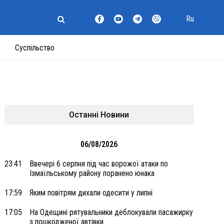
Ru
Суспільство
Останні Новини
06/08/2026
23:41
Ввечері 6 серпня під час ворожої атаки по
Ізмаїльському району поранено юнака
17:59
Яким повітрям дихали одесити у липні
17:05
На Одещині рятувальники деблокували пасажирку
з пошкодженої автівки