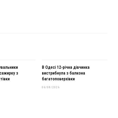
увальники
В Одесі 12-річна дівчинка
сажирку з
вистрибнула з балкона
тівки
багатоповерхівки
06/08/2026