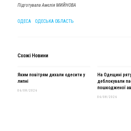
Підготувала Амєлія МИЙНОВА
ОДЕСА
ОДЕСЬКА ОБЛАСТЬ
Схожі Новини
Яким повітрям дихали одесити у
На Одещині рят
липні
деблокували па
пошкодженої ав
06/08/2026
06/08/2026