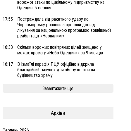
ворожої атаки по цивільному підприємству на
Одещині 5 серпня
17:55
Постраждала від ракетного удару по
Чорноморську розповіла про свій досвід
лікування за національною програмою зовнішньої
реабілітації «Неопалимі»
16:33
Скільки ворожих повітряних цілей знищено у
межах проєкту «Небо Одещини» за 9 місяців
16:17
В Ізмаїлі парафія ПЦУ офіційно відкрила
благодійний рахунок для збору коштів на
будівництво храму
Завантажити ще
Архіви
Серпень 2026