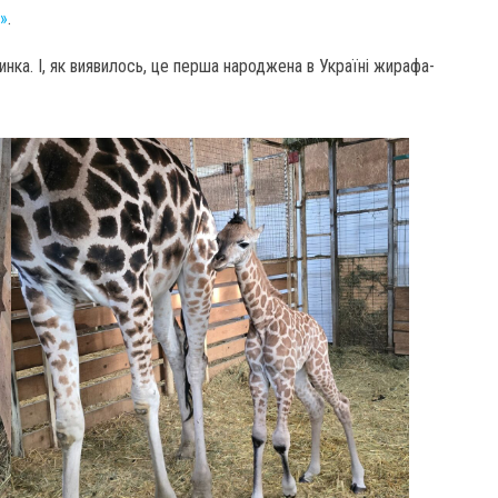
і»
.
инка. І, як виявилось, це перша народжена в Україні жирафа-