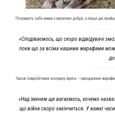
Почувають себе мама з малечею добре, а перші дні пройшл
«Сподіваємось, що скоро відвідувачі зм
поки що за всіма нашими жирафами можна
до
Також співробітники зоопарку вірять – народження жирафи-
«Над іменем ще вагаємось, хочемо назват
що війна скоро закінчиться. У важкі часи