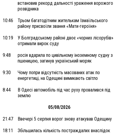
встановив рекорд дальності ураження ворожого
розвідника
10:46
Трьом багатодітним жителькам Ізмаїльського
району присвоїли звання «Мати-героїня»
10:19
У Болградському районі двоє «чорних лісорубів»
отримали вирок суду
9:48
росія вдарила по цивільному іноземному судну з
пшеницею, загинув український моряк
9:30
Чому попри відсутність масованих атак по
енергетиці, на Одещині вимикають світло
8:44
В Одесі автомобіль під час руху провалився під
землю
05/08/2026
21:47
Ввечері 5 серпня ворог знову атакував Одещину
18:11
Збільшилась кількість постраждалих внаслідок