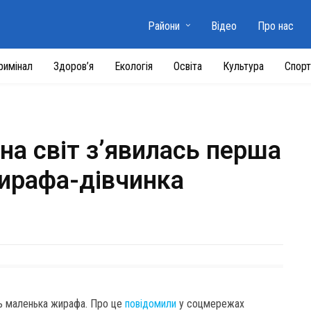
Райони
Відео
Про нас
римінал
Здоров’я
Екологія
Освіта
Культура
Спорт
на світ з’явилась перша
жирафа-дівчинка
ась маленька жирафа. Про це
повідомили
у соцмережах