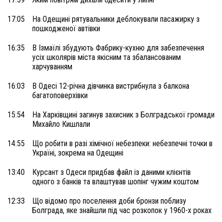
17:05
На Одещині рятувальники деблокували пасажирку з
пошкодженої автівки
16:35
В Ізмаїлі збудують Фабрику-кухню для забезпечення
усіх школярів міста якісним та збалансованим
харчуванням
16:03
В Одесі 12-річна дівчинка вистрибнула з балкона
багатоповерхівки
15:54
На Харківщині загинув захисник з Болградської громади
Михайло Кишлали
14:55
Що робити в разі хімічної небезпеки: небезпечні точки в
Україні, зокрема на Одещині
13:40
Курсант з Одеси придбав файл із даними клієнтів
одного з банків та влаштував шопінг чужим коштом
12:33
Що відомо про поселення доби бронзи поблизу
Болграда, яке знайшли під час розкопок у 1960-х роках