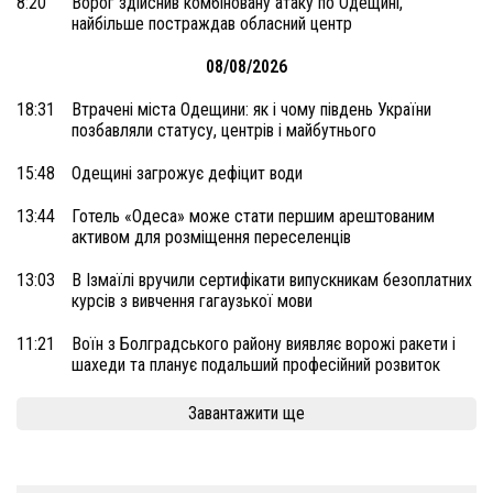
8:20
Ворог здійснив комбіновану атаку по Одещині,
найбільше постраждав обласний центр
08/08/2026
18:31
Втрачені міста Одещини: як і чому південь України
позбавляли статусу, центрів і майбутнього
15:48
Одещині загрожує дефіцит води
13:44
Готель «Одеса» може стати першим арештованим
активом для розміщення переселенців
13:03
В Ізмаїлі вручили сертифікати випускникам безоплатних
курсів з вивчення гагаузької мови
11:21
Воїн з Болградського району виявляє ворожі ракети і
шахеди та планує подальший професійний розвиток
Завантажити ще