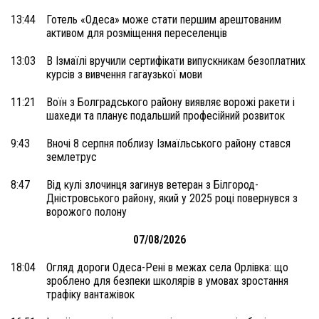
13:44
Готель «Одеса» може стати першим арештованим
активом для розміщення переселенців
13:03
В Ізмаїлі вручили сертифікати випускникам безоплатних
курсів з вивчення гагаузької мови
11:21
Воїн з Болградського району виявляє ворожі ракети і
шахеди та планує подальший професійний розвиток
9:43
Вночі 8 серпня поблизу Ізмаїльського району стався
землетрус
8:47
Від кулі злочинця загинув ветеран з Білгород-
Дністровського району, який у 2025 році повернувся з
ворожого полону
07/08/2026
18:04
Огляд дороги Одеса-Рені в межах села Орлівка: що
зроблено для безпеки школярів в умовах зростання
трафіку вантажівок