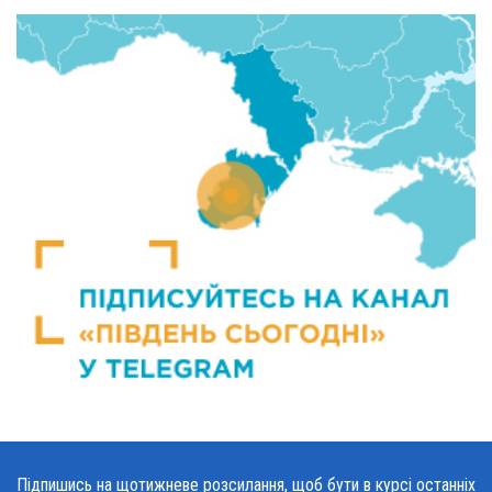
Підпишись на щотижневе розсилання, щоб бути в курсі останніх