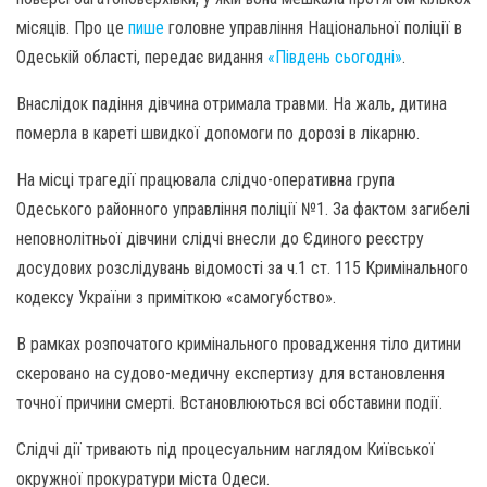
місяців. Про це
пише
головне управління Національної поліції в
Одеській області, передає видання
«Південь сьогодні»
.
Внаслідок падіння дівчина отримала травми. На жаль, дитина
померла в кареті швидкої допомоги по дорозі в лікарню.
На місці трагедії працювала слідчо-оперативна група
Одеського районного управління поліції №1. За фактом загибелі
неповнолітньої дівчини слідчі внесли до Єдиного реєстру
досудових розслідувань відомості за ч.1 ст. 115 Кримінального
кодексу України з приміткою «самогубство».
В рамках розпочатого кримінального провадження тіло дитини
скеровано на судово-медичну експертизу для встановлення
точної причини смерті. Встановлюються всі обставини події.
Слідчі дії тривають під процесуальним наглядом Київської
окружної прокуратури міста Одеси.