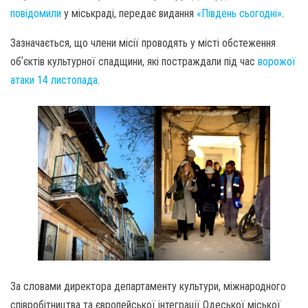
повідомили
у міськраді, передає видання
«Південь сьогодні»
.
Зазначається, що члени місії проводять у місті обстеження
обʼєктів культурної спадщини, які постраждали під час
ворожої
атаки 14 листопада
.
За словами директора департаменту культури, міжнародного
співробітництва та європейської інтеграції Одеської міської