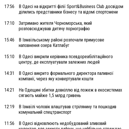
17:56
В Одесі на відкритті філії Sport&Business Club досвідом
ділились представники бізнесу та відомі спортсмени
17:10
Затримано жителя Чорноморська, який
розповсюджував дитячу порнографію
15:46
В Ізмаїльському районі розпочали примусове
наповнення озера Катлабуг
15:10
В Одесі викрили керівника псевдореабілітаційного
центру, де експлуатували залежних людей
14:31
В Одесі викрито формального директора паливної
компанії, через яку конвертували кошти
14:21
На Одещині збитки довкіллю від пожеж в екосистемах
сягають майже 1,5 млрд гривень
12:19
В Ізмаїлі чоловік влаштував стрілянину та пошкодив
комунальний спецтранспорт
11:56
В Одесі відновлюють недобудований зливовий
колектор для захисту району, що найбільше страждає