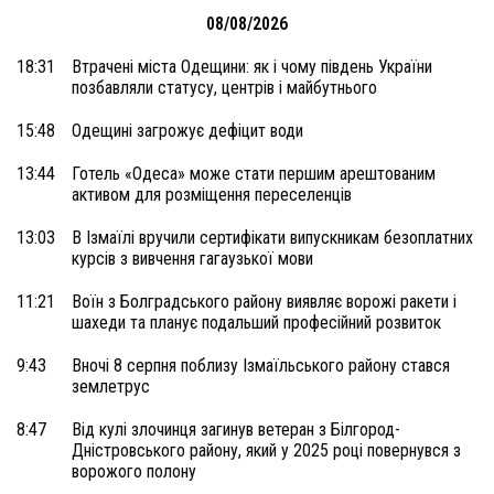
08/08/2026
18:31
Втрачені міста Одещини: як і чому південь України
позбавляли статусу, центрів і майбутнього
15:48
Одещині загрожує дефіцит води
13:44
Готель «Одеса» може стати першим арештованим
активом для розміщення переселенців
13:03
В Ізмаїлі вручили сертифікати випускникам безоплатних
курсів з вивчення гагаузької мови
11:21
Воїн з Болградського району виявляє ворожі ракети і
шахеди та планує подальший професійний розвиток
9:43
Вночі 8 серпня поблизу Ізмаїльського району стався
землетрус
8:47
Від кулі злочинця загинув ветеран з Білгород-
Дністровського району, який у 2025 році повернувся з
ворожого полону