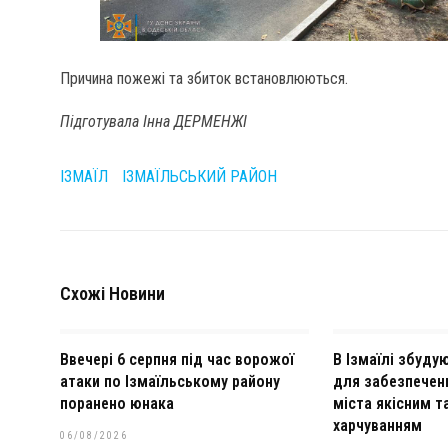
Причина пожежі та збиток встановлюються.
Підготувала Інна ДЕРМЕНЖІ
ІЗМАЇЛ
ІЗМАЇЛЬСЬКИЙ РАЙОН
Схожі Новини
Ввечері 6 серпня під час ворожої
В Ізмаїлі збуд
атаки по Ізмаїльському району
для забезпеченн
поранено юнака
міста якісним 
харчуванням
06/08/2026