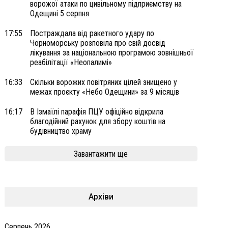
ворожої атаки по цивільному підприємству на
Одещині 5 серпня
17:55
Постраждала від ракетного удару по
Чорноморську розповіла про свій досвід
лікування за національною програмою зовнішньої
реабілітації «Неопалимі»
16:33
Скільки ворожих повітряних цілей знищено у
межах проєкту «Небо Одещини» за 9 місяців
16:17
В Ізмаїлі парафія ПЦУ офіційно відкрила
благодійний рахунок для збору коштів на
будівництво храму
Завантажити ще
Архіви
Серпень 2026