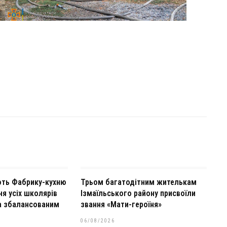
ують Фабрику-кухню
Трьом багатодітним жителькам
я усіх школярів
Ізмаїльського району присвоїли
та збалансованим
звання «Мати-героїня»
06/08/2026