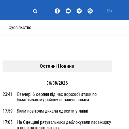
Ru
Суспільство
Останні Новини
06/08/2026
23:41
Ввечері 6 серпня під час ворожої атаки по
Ізмаїльському району поранено юнака
17:59
Яким повітрям дихали одесити у липні
17:05
На Одещині рятувальники деблокували пасажирку
з пошкодженої автівки