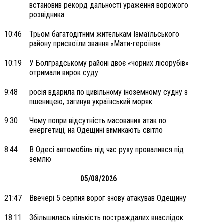
встановив рекорд дальності ураження ворожого
розвідника
10:46
Трьом багатодітним жителькам Ізмаїльського
району присвоїли звання «Мати-героїня»
10:19
У Болградському районі двоє «чорних лісорубів»
отримали вирок суду
9:48
росія вдарила по цивільному іноземному судну з
пшеницею, загинув український моряк
9:30
Чому попри відсутність масованих атак по
енергетиці, на Одещині вимикають світло
8:44
В Одесі автомобіль під час руху провалився під
землю
05/08/2026
21:47
Ввечері 5 серпня ворог знову атакував Одещину
18:11
Збільшилась кількість постраждалих внаслідок