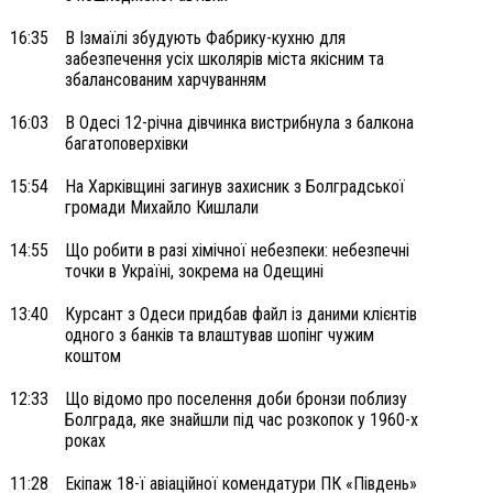
16:35
В Ізмаїлі збудують Фабрику-кухню для
забезпечення усіх школярів міста якісним та
збалансованим харчуванням
16:03
В Одесі 12-річна дівчинка вистрибнула з балкона
багатоповерхівки
15:54
На Харківщині загинув захисник з Болградської
громади Михайло Кишлали
14:55
Що робити в разі хімічної небезпеки: небезпечні
точки в Україні, зокрема на Одещині
13:40
Курсант з Одеси придбав файл із даними клієнтів
одного з банків та влаштував шопінг чужим
коштом
12:33
Що відомо про поселення доби бронзи поблизу
Болграда, яке знайшли під час розкопок у 1960-х
роках
11:28
Екіпаж 18-ї авіаційної комендатури ПК «Південь»