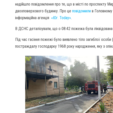
надійшло повідомлення про те, що в місті по проспекту Ми
двохповерхового будинку. Про це
повідомили
в Головному 
інформаційна агенція
«Юг. Today»
.
В ДСНС деталізували, що о 08:42 пожежа була ліквідована 
Під час гасіння пожежі було виявлено тіло загиблої особи 
постраждалу господарку 1968 року народження, яку з опіка