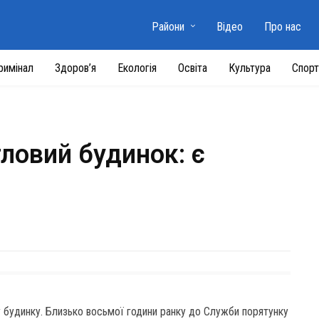
Райони
Відео
Про нас
римінал
Здоров’я
Екологія
Освіта
Культура
Спорт
тловий будинок: є
у будинку. Близько восьмої години ранку до Служби порятунку