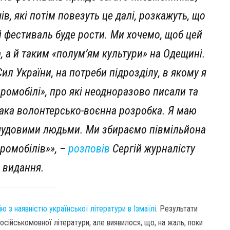
ів, які потім повезуть це далі, розкажуть, що
ей фестиваль буде рости. Ми хочемо, щоб цей
а, а й таким «полум’ям культури» на Одещині.
Сил України, на потреби підрозділу, в якому я
аромобілі», про які неодноразово писали та
така волонтерсько-воєнна розробка. Я маю
и чудовими людьми. Ми збираємо півмільйона
ромобілів»», –
розповів
Сергій журналісту
 видання.
 з наявністю української літератури в Ізмаїлі
. Результати
осійськомовної літератури, але виявилося, що, на жаль, поки