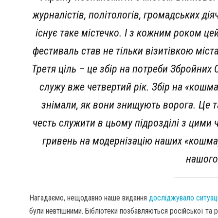
журналістів, політологів, громадських діяч
існує таке містечко. І з кожним роком ц
фестиваль став не тільки візитівкою міст
Третя ціль – це збір на потреби Збройних 
служу вже четвертий рік. Збір на «кошм
знімали, як вони знищують ворога. Це 
честь служити в цьому підрозділі з цим
гривень на модернізацію наших «кошма
нашого
Нагадаємо, нещодавно наше видання
досліджувало ситуацію
були невтішними. Бібліотеки позбавляються російської та р