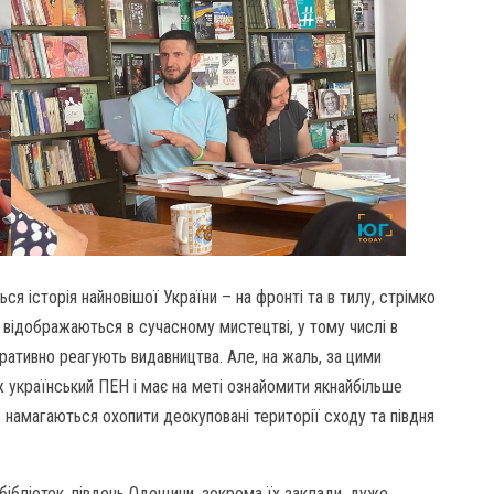
я історія найновішої України – на фронті та в тилу, стрімко
н відображаються в сучасному мистецтві, у тому числі в
еративно реагують видавництва. Але, на жаль, за цими
ж український ПЕН і має на меті ознайомити якнайбільше
 намагаються охопити деокуповані території сходу та півдня
х бібліотек, південь Одещини, зокрема їх заклади, дуже