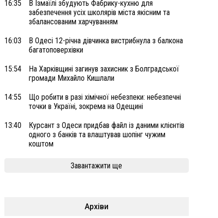
16:35
В Ізмаїлі збудують Фабрику-кухню для
забезпечення усіх школярів міста якісним та
збалансованим харчуванням
16:03
В Одесі 12-річна дівчинка вистрибнула з балкона
багатоповерхівки
15:54
На Харківщині загинув захисник з Болградської
громади Михайло Кишлали
14:55
Що робити в разі хімічної небезпеки: небезпечні
точки в Україні, зокрема на Одещині
13:40
Курсант з Одеси придбав файл із даними клієнтів
одного з банків та влаштував шопінг чужим
коштом
Завантажити ще
Архіви