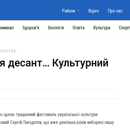
Райони
Відео
Про нас
римінал
Здоров’я
Екологія
Освіта
Культура
Спорт
ІЛЬСТВО
я десант… Культурний
єю ідеєю триденний фестиваль української культури
ковий Сергій Гнезділов, що вже декілька років виборює нашу