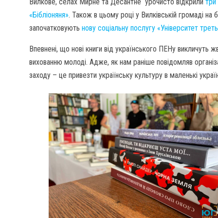
Вилкове, селах Мирне та Десантне урочисто відкрили
три
«Бібліоняня»
. Також в цьому році у Вилківській громаді на 
започатковують
нову соціальну послугу «Університет третьо
Впевнені, що нові книги від українського ПЕНу викличуть ж
вихованню молоді. Адже, як нам раніше повідомляв організ
заходу – це привезти українську культуру в маленькі україн