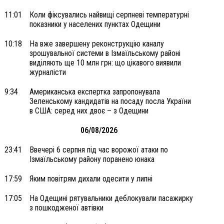
11:01
Коли фіксувались найвищі серпневі температурні
показники у населених пунктах Одещини
10:18
На вже завершену реконструкцію каналу
зрошувальної системи в Ізмаїльському районі
виділяють ще 10 млн грн: що цікавого виявили
журналісти
9:34
Американська експертка запропонувала
Зеленському кандидатів на посаду посла України
в США: серед них двоє – з Одещини
06/08/2026
23:41
Ввечері 6 серпня під час ворожої атаки по
Ізмаїльському району поранено юнака
17:59
Яким повітрям дихали одесити у липні
17:05
На Одещині рятувальники деблокували пасажирку
з пошкодженої автівки