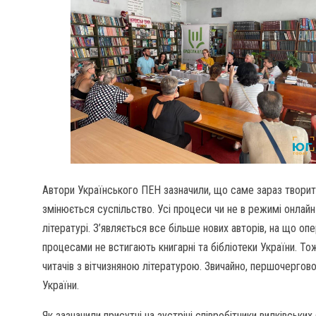
Автори Українського ПЕН зазначили, що саме зараз творитьс
змінюється суспільство. Усі процеси чи не в режимі онлай
літературі. З’являється все більше нових авторів, на що оп
процесами не встигають книгарні та бібліотеки України. То
читачів з вітчизняною літературою. Звичайно, першочергово
України.
Як зазначили присутні на зустрічі співробітники вилківськи