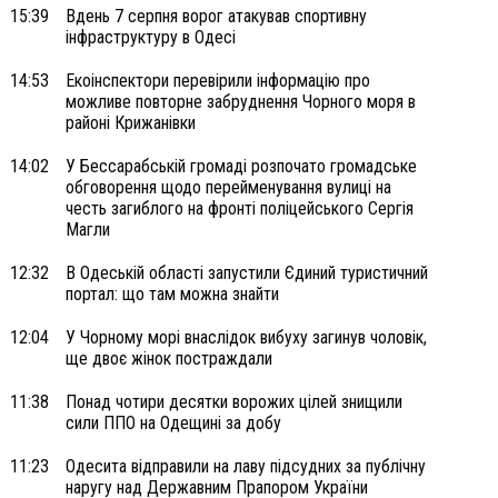
15:39
Вдень 7 серпня ворог атакував спортивну
інфраструктуру в Одесі
14:53
Екоінспектори перевірили інформацію про
можливе повторне забруднення Чорного моря в
районі Крижанівки
14:02
У Бессарабській громаді розпочато громадське
обговорення щодо перейменування вулиці на
честь загиблого на фронті поліцейського Сергія
Магли
12:32
В Одеській області запустили Єдиний туристичний
портал: що там можна знайти
12:04
У Чорному морі внаслідок вибуху загинув чоловік,
ще двоє жінок постраждали
11:38
Понад чотири десятки ворожих цілей знищили
сили ППО на Одещині за добу
11:23
Одесита відправили на лаву підсудних за публічну
наругу над Державним Прапором України