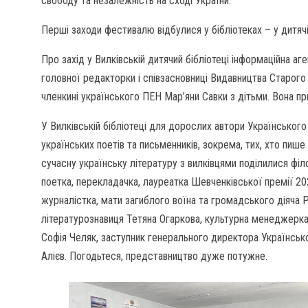
свободу та незалежність на сході України.
Перші заходи фестивалю відбулися у бібліотеках – у дитяч
Про захід у Вилківській дитячий бібліотеці інформаційна а
головної редакторки і співзасновниці Видавництва Старого 
членкині українського ПЕН Мар’яни Савки з дітьми. Вона пр
У Вилківській бібліотеці для дорослих автори Українськог
українських поетів та письменників, зокрема, тих, хто пише
сучасну українську літературу з вилківцями поділилися ф
поетка, перекладачка, лауреатка Шевченківської премії 20
журналістка, мати загиблого воїна та громадського діяча 
літературознавиця Тетяна Огаркова, культурна менеджерка
Софія Челяк, заступник генерального директора Українсько
Алієв. Погодьтеся, представництво дуже потужне.