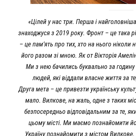
«Цілей у нас три. Перша і найголовніша
знаходжуся з 2019 року. Фронт – це така р
– це пам’ять про тих, хто на нього ніколи 
його разом зі мною. Як от Вікторія Амел
Ми з нею бачились буквально за годину 
людей, які віддали власне життя за т
Друга мета – це привезти українську культу
мало. Вилкове, на жаль, одне з таких мі
безпосередньо відповідальним за те, як
цьому місті. Ми маємо познайомити йо
Україну познайомити з містом Вилкове.