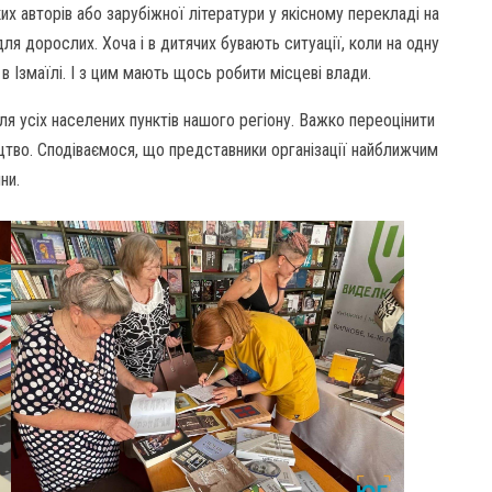
х авторів або зарубіжної літератури у якісному перекладі на
я дорослих. Хоча і в дитячих бувають ситуації, коли на одну
в Ізмаїлі. І з цим мають щось робити місцеві влади.
ля усіх населених пунктів нашого регіону. Важко переоцінити
цтво. Сподіваємося, що представники організації найближчим
ни.