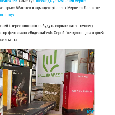
 бібліохаби
. Саме тут
впроваджується новий сервіс
базі трьох бібліотек в адмінцентрі, селах Мирне та Десантне
го віку».
вавий інтерес вилківців та будуть сприяти патріотичному
атор фестивалю «ВиделкаFest» Сергій Гнезділов, одна з цілей
ські міста.