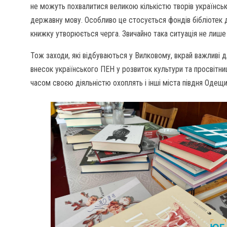
не можуть похвалитися великою кількістю творів українськи
державну мову. Особливо це стосується фондів бібліотек дл
книжку утворюється черга. Звичайно така ситуація не лише 
Тож заходи, які відбуваються у Вилковому, вкрай важливі д
внесок українського ПЕН у розвиток культури та просвітни
часом своєю діяльністю охоплять і інші міста півдня Одещи