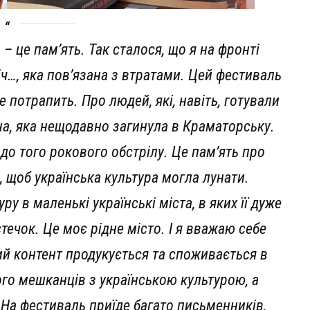
 – це пам’ять. Так сталося, що я на фронті
іч…, яка пов’язана з втратами. Цей фестиваль
не потрапить. Про людей, які, навіть, готували
іна, яка нещодавно загинула в Краматорську.
до того рокового обстрілу. Це пам’ять про
е, щоб українська культура могла лунати.
ру в маленькі українські міста, в яких її дуже
стечок. Це моє рідне місто. І я вважаю себе
ий контент продукується та споживається в
го мешканців з українською культурою, а
 На фестиваль приїде багато письменників,