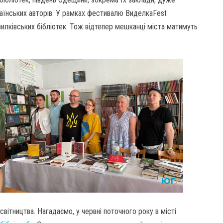
раїнських авторів. У рамках фестивалю ВиделкаFest
илківських бібліотек. Тож відтепер мешканці міста матимуть
світництва. Нагадаємо, у червні поточного року в місті