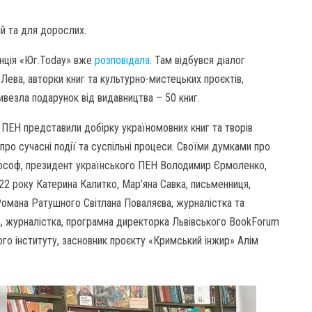
ій та для дорослих.
генція «Юг.Today» вже
розповідала
. Там відбувся діалог
Лева, авторки книг та культурно-мистецьких проєктів,
ивезла подарунок від видавництва – 50 книг.
о ПЕН представили добірку україномовних книг та творів
 про сучасні події та суспільні процеси. Своїми думками про
ілософ, президент українського ПЕН Володимир Єрмоленко,
22 року Катерина Калитко, Мар’яна Савка, письменниця,
Романа Ратушного Світлана Поваляєва, журналістка та
, журналістка, програмна директорка Львівського BookForum
го інституту, засновник проєкту «Кримський інжир» Алім