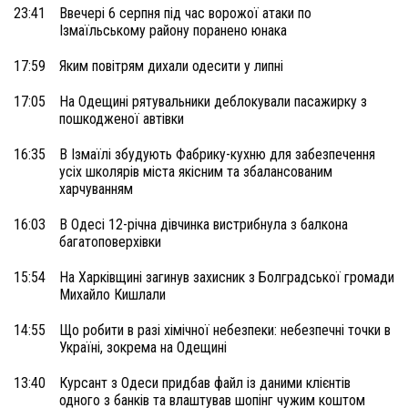
23:41
Ввечері 6 серпня під час ворожої атаки по
Ізмаїльському району поранено юнака
17:59
Яким повітрям дихали одесити у липні
17:05
На Одещині рятувальники деблокували пасажирку з
пошкодженої автівки
16:35
В Ізмаїлі збудують Фабрику-кухню для забезпечення
усіх школярів міста якісним та збалансованим
харчуванням
16:03
В Одесі 12-річна дівчинка вистрибнула з балкона
багатоповерхівки
15:54
На Харківщині загинув захисник з Болградської громади
Михайло Кишлали
14:55
Що робити в разі хімічної небезпеки: небезпечні точки в
Україні, зокрема на Одещині
13:40
Курсант з Одеси придбав файл із даними клієнтів
одного з банків та влаштував шопінг чужим коштом