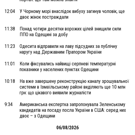
12:04
У Чорному морі внаслідок вибуху загинув чоловік, ще
двоє жінок постраждали
11:38
Понад чотири десятки ворожих цілей знищили сили
ППО на Одещині за добу
11:23
Одесита відправили на лаву підсудних за публічну
наругу над Державним Прапором України
11:01
Коли фіксувались найвищі серпневі температурні
показники у населених пунктах Одещини
10:18
На вже завершену реконструкцію каналу зрошувальної
системи в Ізмаїльському районі виділяють ще 10 млн
грн: що цікавого виявили журналісти
9:34
Американська експертка запропонувала Зеленському
кандидатів на посаду посла України в США: серед них
двоє – з Одещини
06/08/2026