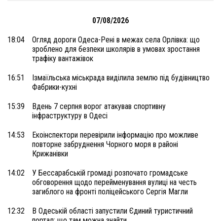
07/08/2026
18:04
Огляд дороги Одеса-Рені в межах села Орлівка: що
зроблено для безпеки школярів в умовах зростання
трафіку вантажівок
16:51
Ізмаїльська міськрада виділила землю під будівництво
Фабрики-кухні
15:39
Вдень 7 серпня ворог атакував спортивну
інфраструктуру в Одесі
14:53
Екоінспектори перевірили інформацію про можливе
повторне забруднення Чорного моря в районі
Крижанівки
14:02
У Бессарабській громаді розпочато громадське
обговорення щодо перейменування вулиці на честь
загиблого на фронті поліцейського Сергія Магли
12:32
В Одеській області запустили Єдиний туристичний
портал: що там можна знайти