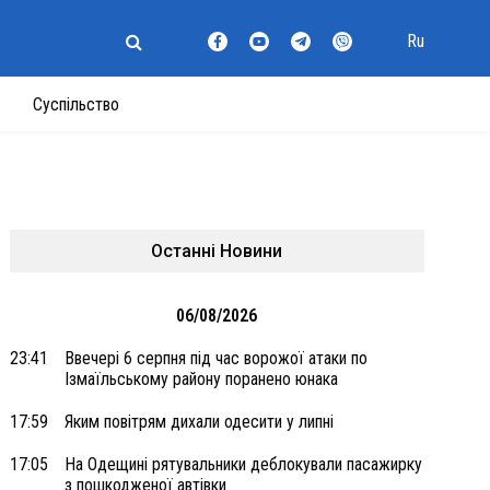
Ru
Суспільство
Останні Новини
06/08/2026
23:41
Ввечері 6 серпня під час ворожої атаки по
Ізмаїльському району поранено юнака
17:59
Яким повітрям дихали одесити у липні
17:05
На Одещині рятувальники деблокували пасажирку
з пошкодженої автівки