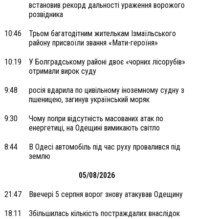
встановив рекорд дальності ураження ворожого
розвідника
10:46
Трьом багатодітним жителькам Ізмаїльського
району присвоїли звання «Мати-героїня»
10:19
У Болградському районі двоє «чорних лісорубів»
отримали вирок суду
9:48
росія вдарила по цивільному іноземному судну з
пшеницею, загинув український моряк
9:30
Чому попри відсутність масованих атак по
енергетиці, на Одещині вимикають світло
8:44
В Одесі автомобіль під час руху провалився під
землю
05/08/2026
21:47
Ввечері 5 серпня ворог знову атакував Одещину
18:11
Збільшилась кількість постраждалих внаслідок