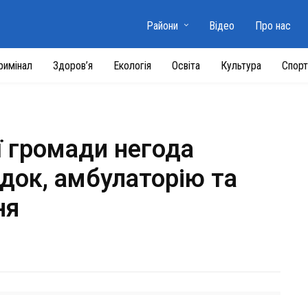
Райони
Відео
Про нас
римінал
Здоров’я
Екологія
Освіта
Культура
Спорт
ї громади негода
док, амбулаторію та
ня