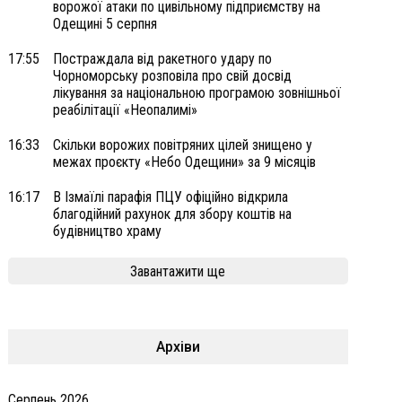
ворожої атаки по цивільному підприємству на
Одещині 5 серпня
17:55
Постраждала від ракетного удару по
Чорноморську розповіла про свій досвід
лікування за національною програмою зовнішньої
реабілітації «Неопалимі»
16:33
Скільки ворожих повітряних цілей знищено у
межах проєкту «Небо Одещини» за 9 місяців
16:17
В Ізмаїлі парафія ПЦУ офіційно відкрила
благодійний рахунок для збору коштів на
будівництво храму
Завантажити ще
Архіви
Серпень 2026