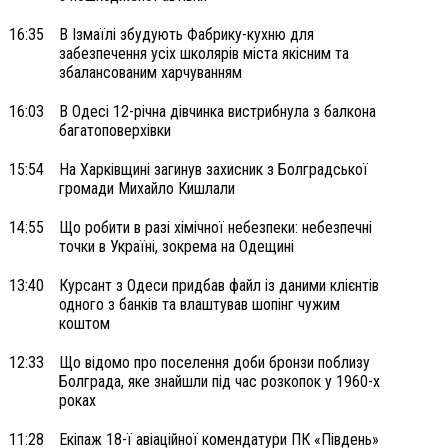
16:35
В Ізмаїлі збудують Фабрику-кухню для
забезпечення усіх школярів міста якісним та
збалансованим харчуванням
16:03
В Одесі 12-річна дівчинка вистрибнула з балкона
багатоповерхівки
15:54
На Харківщині загинув захисник з Болградської
громади Михайло Кишлали
14:55
Що робити в разі хімічної небезпеки: небезпечні
точки в Україні, зокрема на Одещині
13:40
Курсант з Одеси придбав файл із даними клієнтів
одного з банків та влаштував шопінг чужим
коштом
12:33
Що відомо про поселення доби бронзи поблизу
Болграда, яке знайшли під час розкопок у 1960-х
роках
11:28
Екіпаж 18-ї авіаційної комендатури ПК «Південь»