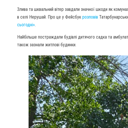
Злива та шквальний вітер завдали значної шкоди як комун
в селі Нерушай. Про це у Фейсбук
розповів
Татарбунарськи
сьогодні»
.
Найбільше постраждали будівлі дитячого садка та амбулат
також зазнали житлові будинки.