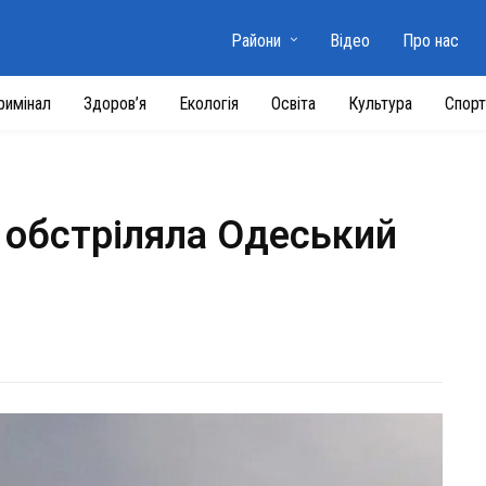
Райони
Відео
Про нас
римінал
Здоров’я
Екологія
Освіта
Культура
Спорт
я обстріляла Одеський