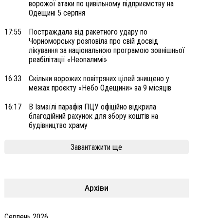
ворожої атаки по цивільному підприємству на
Одещині 5 серпня
17:55
Постраждала від ракетного удару по
Чорноморську розповіла про свій досвід
лікування за національною програмою зовнішньої
реабілітації «Неопалимі»
16:33
Скільки ворожих повітряних цілей знищено у
межах проєкту «Небо Одещини» за 9 місяців
16:17
В Ізмаїлі парафія ПЦУ офіційно відкрила
благодійний рахунок для збору коштів на
будівництво храму
Завантажити ще
Архіви
Серпень 2026