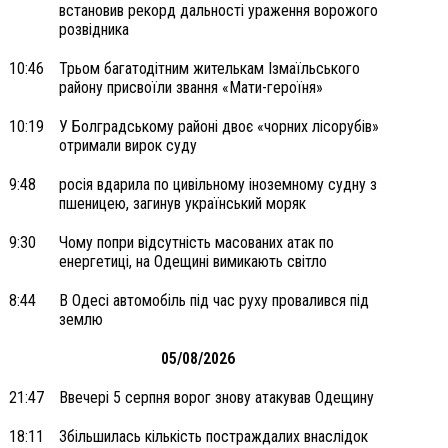
встановив рекорд дальності ураження ворожого
розвідника
10:46
Трьом багатодітним жителькам Ізмаїльського
району присвоїли звання «Мати-героїня»
10:19
У Болградському районі двоє «чорних лісорубів»
отримали вирок суду
9:48
росія вдарила по цивільному іноземному судну з
пшеницею, загинув український моряк
9:30
Чому попри відсутність масованих атак по
енергетиці, на Одещині вимикають світло
8:44
В Одесі автомобіль під час руху провалився під
землю
05/08/2026
21:47
Ввечері 5 серпня ворог знову атакував Одещину
18:11
Збільшилась кількість постраждалих внаслідок