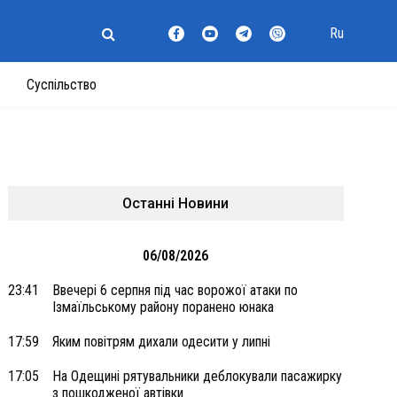
Ru
Суспільство
Останні Новини
06/08/2026
23:41
Ввечері 6 серпня під час ворожої атаки по
Ізмаїльському району поранено юнака
17:59
Яким повітрям дихали одесити у липні
17:05
На Одещині рятувальники деблокували пасажирку
з пошкодженої автівки