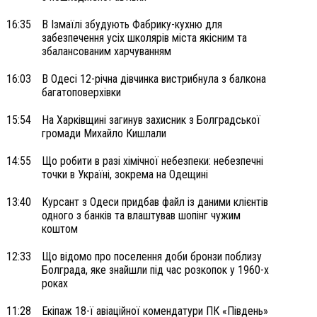
16:35
В Ізмаїлі збудують Фабрику-кухню для
забезпечення усіх школярів міста якісним та
збалансованим харчуванням
16:03
В Одесі 12-річна дівчинка вистрибнула з балкона
багатоповерхівки
15:54
На Харківщині загинув захисник з Болградської
громади Михайло Кишлали
14:55
Що робити в разі хімічної небезпеки: небезпечні
точки в Україні, зокрема на Одещині
13:40
Курсант з Одеси придбав файл із даними клієнтів
одного з банків та влаштував шопінг чужим
коштом
12:33
Що відомо про поселення доби бронзи поблизу
Болграда, яке знайшли під час розкопок у 1960-х
роках
11:28
Екіпаж 18-ї авіаційної комендатури ПК «Південь»