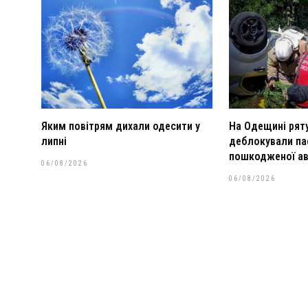
Яким повітрям дихали одесити у
На Одещині рят
липні
деблокували па
пошкодженої ав
06/08/2026
06/08/2026