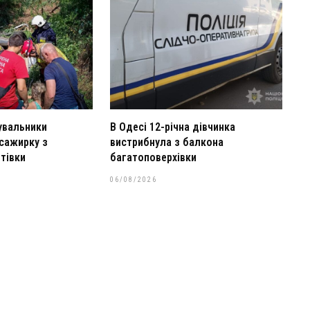
увальники
В Одесі 12-річна дівчинка
сажирку з
вистрибнула з балкона
тівки
багатоповерхівки
06/08/2026