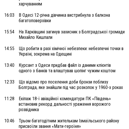
харчуванням
16:03
В Одесі 12-річна дівчинка вистрибнула з балкона
багатоповерхівки
15:54
На Харківщині загинув захисник з Болградської громади
Михайло Кишлали
14:55
Що робити в разі хімічної небезпеки: небезпечні точки в
Україні, зокрема на Одещині
13:40
Курсант з Одеси придбав файл із даними клієнтів
одного з банків та влаштував шопінг чужим коштом
12:33
Що відомо про поселення доби бронзи поблизу
Болграда, яке знайшли під час розкопок у 1960-х роках
11:28
Екіпаж 18-ї авіаційної комендатури ПК «Південь»
встановив рекорд дальності ураження ворожого
розвідника
10:46
Трьом багатодітним жителькам Ізмаїльського району
присвоїли звання «Мати-героїня»