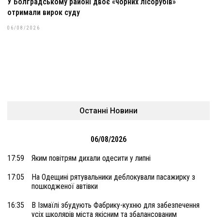
У Болградському районі двоє «чорних лісорубів»
отримали вирок суду
06/08/2026
Останні Новини
06/08/2026
17:59
Яким повітрям дихали одесити у липні
17:05
На Одещині рятувальники деблокували пасажирку з
пошкодженої автівки
16:35
В Ізмаїлі збудують Фабрику-кухню для забезпечення
усіх школярів міста якісним та збалансованим