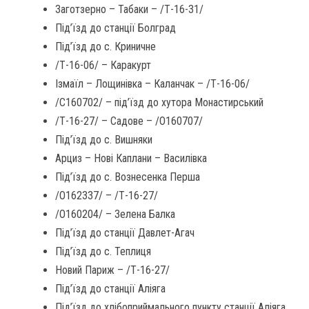
Заготзерно – Табаки – /Т-16-31/
Під’їзд до станції Болград
Під’їзд до с. Криничне
/Т-16-06/ – Каракурт
Ізмаїл – Лощинівка – Каланчак – /Т-16-06/
/С160702/ – під’їзд до хутора Монастирський
/Т-16-27/ – Садове – /О160707/
Під’їзд до с. Вишняки
Арциз – Нові Каплани – Василівка
Під’їзд до с. Вознесенка Перша
/О162337/ – /Т-16-27/
/О160204/ – Зелена Балка
Під’їзд до станції Давлет-Агач
Під’їзд до с. Теплиця
Новий Париж – /Т-16-27/
Під’їзд до станції Аліяга
Під’їзд до хлібоприймального пункту станції Аліяга