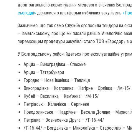
доріг загального користування місцевого значення Болгра
сьогодні»
дізналися з платформи публічних закупівель
«Про
Зазначимо, що так само Служба оголосила тендери на експ
– Ізмаїльському, про що ми писали раніше. Аналогічно зазн
переможцем процедури закупівлі стало ТОВ «Евродор» з з
У Болградському районі йдеться про експлуатаційне утрима
Арциз – Виноградівка – Спаське
Арциз – Татарбунари
Городнє – Нова Іванівка – Теплиця
Виноградівка – Котловина – Нагірне – Орлівка – /М-15/
Кубей – Василівка – Кам’янка – /М-15/
Петрівськ – Калачівка – Серпневе
Новодолинське – Надрічне – Весела Долина – Мирнопі
Петрівка – Вознесенка Друга – /Т-16-44/
/Т-16-44/ – Богданівка – Миколаївка – Старосілля – Мі