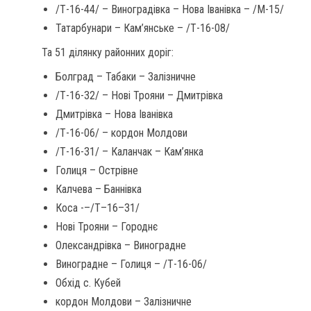
/Т-16-44/ – Виноградівка – Нова Іванівка – /М-15/
Татарбунари – Кам’янське – /Т-16-08/
Та 51 ділянку районних доріг:
Болград – Табаки – Залізничне
/Т-16-32/ – Нові Трояни – Дмитрівка
Дмитрівка – Нова Іванівка
/Т-16-06/ – кордон Молдови
/Т-16-31/ – Каланчак – Кам’янка
Голиця – Острівне
Калчева – Баннівка
Коса -–/Т–16–31/
Нові Трояни – Городнє
Олександрівка – Виноградне
Виноградне – Голиця – /Т-16-06/
Обхід с. Кубей
кордон Молдови – Залізничне