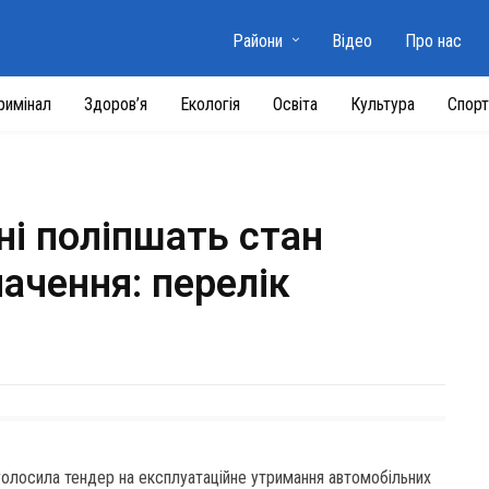
Райони
Відео
Про нас
римінал
Здоров’я
Екологія
Освіта
Культура
Спорт
ні поліпшать стан
начення: перелік
голосила тендер на експлуатаційне утримання автомобільних