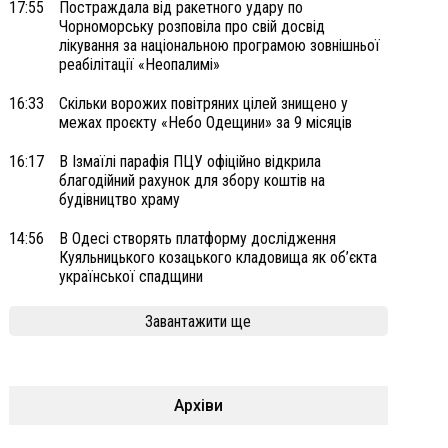
17:55
Постраждала від ракетного удару по
Чорноморську розповіла про свій досвід
лікування за національною програмою зовнішньої
реабілітації «Неопалимі»
16:33
Скільки ворожих повітряних цілей знищено у
межах проєкту «Небо Одещини» за 9 місяців
16:17
В Ізмаїлі парафія ПЦУ офіційно відкрила
благодійний рахунок для збору коштів на
будівництво храму
14:56
В Одесі створять платформу дослідження
Куяльницького козацького кладовища як об’єкта
української спадщини
Завантажити ще
Архіви