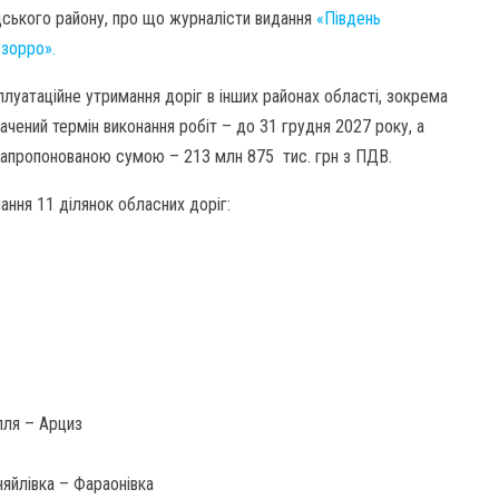
дського району, про що журналісти видання
«Південь
зорро».
луатаційне утримання доріг в інших районах області, зокрема
ачений термін виконання робіт – до 31 грудня 2027 року, а
апропонованою сумою – 213 млн 875 тис. грн з ПДВ.
ння 11 ділянок обласних доріг:
лля – Арциз
няйлівка – Фараонівка