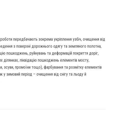
і роботи передбачають зокрема укріплення узбіч, очищення від
дведення з поверхні дорожнього одягу та земляного полотна,
цію пошкоджень, руйнувань та деформацій покриття доріг,
х ділянках, ліквідацію пошкоджень елементів мосту,
и, зсуви, промоїни тощо), фарбування та розмітку елементів
ж у зимовий період – очищення від снігу та льоду й
.