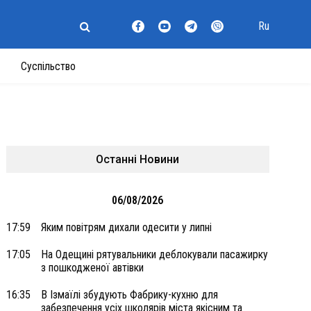
Ru
Суспільство
Останні Новини
06/08/2026
17:59
Яким повітрям дихали одесити у липні
17:05
На Одещині рятувальники деблокували пасажирку
з пошкодженої автівки
16:35
В Ізмаїлі збудують Фабрику-кухню для
забезпечення усіх школярів міста якісним та