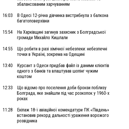
збалансованим харчуванням
16:03
В Одесі 12-річна дівчинка вистрибнула з балкона
багатоповерхівки
15:54
На Харківщині загинув захисник з Болградської
громади Михайло Кишлали
14:55
Що робити в разі хімічної небезпеки: небезпечні
точки в Україні, зокрема на Одещині
13:40
Курсант з Одеси придбав файл із даними клієнтів
одного з банків та влаштував шопінг чужим
коштом
12:33
Що відомо про поселення доби бронзи поблизу
Болграда, яке знайшли під час розкопок у 1960-х
роках
11:28
Екіпаж 18-ї авіаційної комендатури ПК «Південь»
встановив рекорд дальності ураження ворожого
розвідника