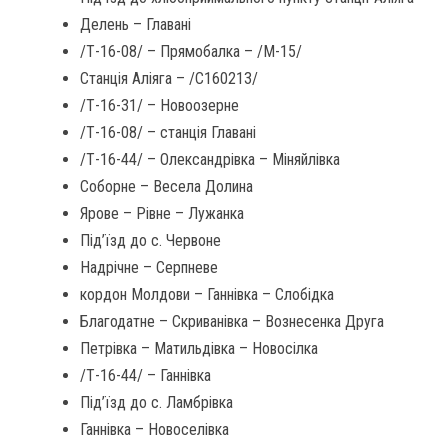
Делень – Главані
/Т-16-08/ – Прямобалка – /М-15/
Станція Аліяга – /С160213/
/Т-16-31/ – Новоозерне
/Т-16-08/ – станція Главані
/Т-16-44/ – Олександрівка – Міняйлівка
Соборне – Весела Долина
Ярове – Рівне – Лужанка
Під’їзд до с. Червоне
Надрічне – Серпневе
кордон Молдови – Ганнівка – Слобідка
Благодатне – Скриванівка – Вознесенка Друга
Петрівка – Матильдівка – Новосілка
/Т-16-44/ – Ганнівка
Під’їзд до с. Ламбрівка
Ганнівка – Новоселівка