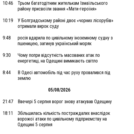
10:46
Трьом багатодітним жителькам Ізмаїльського
району присвоїли звання «Мати-героїня»
10:19
У Болградському районі двоє «чорних лісорубів»
отримали вирок суду
9:48
росія вдарила по цивільному іноземному судну з
пшеницею, загинув український моряк
9:30
Чому попри відсутність масованих атак по
енергетиці, на Одещині вимикають світло
8:44
В Одесі автомобіль під час руху провалився під
землю
05/08/2026
21:47
Ввечері 5 серпня ворог знову атакував Одещину
18:11
Збільшилась кількість постраждалих внаслідок
ворожої атаки по цивільному підприємству на
Одещині 5 серпня