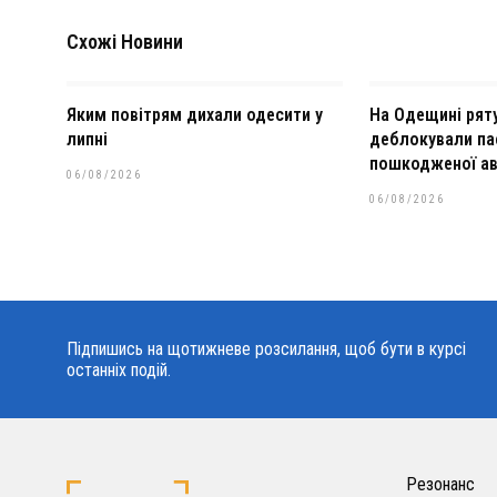
Схожі Новини
Яким повітрям дихали одесити у
На Одещині рят
липні
деблокували па
пошкодженої ав
06/08/2026
06/08/2026
Підпишись на щотижневе розсилання, щоб бути в курсі
останніх подій.
Резонанс