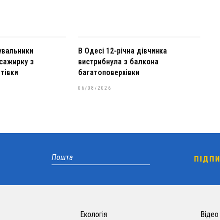
увальники
В Одесі 12-річна дівчинка
сажирку з
вистрибнула з балкона
тівки
багатоповерхівки
06/08/2026
Екологія
Відео