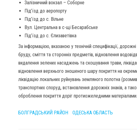
Залізничний вокзал – Соборне
Під’їзд до аеропорту
Під’їзд до с. Вільне
Вул. Центральна в с-щі Бесарабське
Під’їзд до с. Єлизаветівка
За інформацією, вказаною у технічній специфікації, дорожн
бруду, сміття та сторонніх предметів, відновлення водові
видалення зелених насаджень та скошування трави, ліквіда
відновлення верхнього зношеного шару покриття на окреми
ліквідацію локальних руйнувань земляного полотна (розмив
транспортних споруд, встановлення дорожніх знаків, а тако
оброблення покриття доріг протиожеледними матеріалами
БОЛГРАДСЬКИЙ РАЙОН
ОДЕСЬКА ОБЛАСТЬ