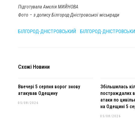
Підготувала Амєлія МИЙНОВА
Фото – з допису Білгород-Дністровської міськради
БІЛГОРОД-ДНІСТРОВСЬКИЙ
БІЛГОРОД-ДНІСТРОВСЬК
Схожі Новини
Ввечері 5 серпня ворог знову
Збільшилась кіл
атакував Одещину
постраждалих в
атаки по цивіл
05/08/2026
на Одещині 5 се
05/08/2026