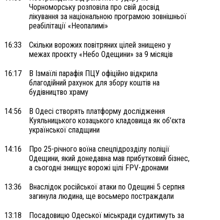
Чорноморську розповіла про свій досвід
лікування за національною програмою зовнішньої
реабілітації «Неопалимі»
16:33
Скільки ворожих повітряних цілей знищено у
межах проєкту «Небо Одещини» за 9 місяців
16:17
В Ізмаїлі парафія ПЦУ офіційно відкрила
благодійний рахунок для збору коштів на
будівництво храму
14:56
В Одесі створять платформу дослідження
Куяльницького козацького кладовища як об’єкта
української спадщини
14:16
Про 25-річного воїна спецпідрозділу поліції
Одещини, який донедавна мав прибутковий бізнес,
а сьогодні знищує ворожі цілі FPV-дронами
13:36
Внаслідок російської атаки по Одещині 5 серпня
загинула людина, ще восьмеро постраждали
13:18
Посадовицю Одеської міськради судитимуть за