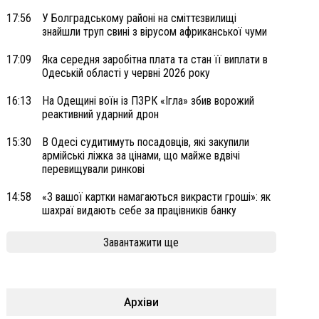
17:56
У Болградському районі на сміттєзвилищі
знайшли труп свині з вірусом африканської чуми
17:09
Яка середня заробітна плата та стан її виплати в
Одеській області у червні 2026 року
16:13
На Одещині воїн із ПЗРК «Ігла» збив ворожий
реактивний ударний дрон
15:30
В Одесі судитимуть посадовців, які закупили
армійські ліжка за цінами, що майже вдвічі
перевищували ринкові
14:58
«З вашої картки намагаються викрасти гроші»: як
шахраї видають себе за працівників банку
Завантажити ще
Архіви