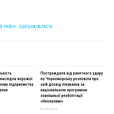
ИЙ РАЙОН
ОДЕСЬКА ОБЛАСТЬ
ькість
Постраждала від ракетного удару
наслідок ворожої
по Чорноморську розповіла про
ьному підприємству
свій досвід лікування за
рпня
національною програмою
зовнішньої реабілітації
«Неопалимі»
05/08/2026