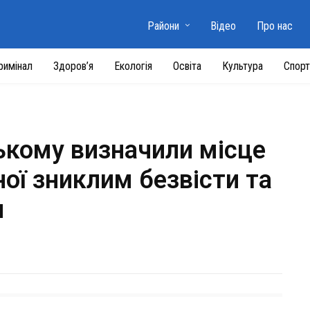
Райони
Відео
Про нас
римінал
Здоров’я
Екологія
Освіта
Культура
Спорт
ькому визначили місце
ної зниклим безвісти та
м