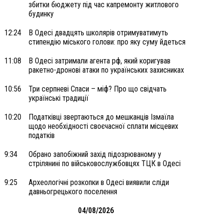
збитки бюджету під час капремонту житлового
будинку
12:24
В Одесі двадцять школярів отримуватимуть
стипендію міського голови: про яку суму йдеться
11:08
В Одесі затримали агента рф, який коригував
ракетно-дронові атаки по українських захисниках
10:56
Три серпневі Спаси – міф? Про що свідчать
українські традиції
10:20
Податківці звертаються до мешканців Ізмаїла
щодо необхідності своєчасної сплати місцевих
податків
9:34
Обрано запобіжний захід підозрюваному у
стрілянині по військовослужбовцях ТЦК в Одесі
9:25
Археологічні розкопки в Одесі виявили сліди
давньогрецького поселення
04/08/2026