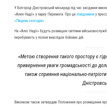
У Білгород-Дністровській міськраді під час засідання вик
«Алея Надії» у парку Перемоги. Про це
повідомили
у пресс
«Південь сьогодні»
.
На «Алеї Надії» будуть розміщені світлини військовослужбо
перебувають у полоні внаслідок бойових дій.
«Метою створення такого простору є гід
привернення уваги громадськості до долі
також сприяння національно-патріоти
Дністровсь
Виконком також затвердив Положення про розміщення прос