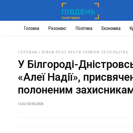
Головна
Резонанс
Політика
Економіка
К
ГОЛОВНА
»
ВІЙНА РОСІЇ ПРОТИ УКРАЇНИ
СУСПІЛЬСТВО
У Білгороді-Дністровс
«Алеї Надії», присвяче
полоненим захисника
14:32 02/06/2026