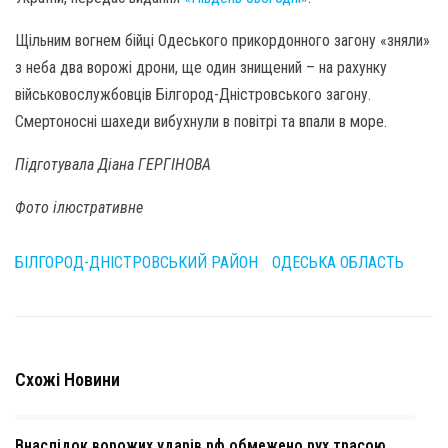
Щільним вогнем бійці Одеського прикордонного загону «зняли»
з неба два ворожі дрони, ще один знищений – на рахунку
військовослужбовців Білгород-Дністровського загону.
Смертоносні шахеди вибухнули в повітрі та впали в море.
Підготувала Діана ГЕРГІНОВА
Фото ілюстративне
БІЛГОРОД-ДНІСТРОВСЬКИЙ РАЙОН
ОДЕСЬКА ОБЛАСТЬ
Схожі Новини
Внаслідок ворожих ударів рф обмежено рух трасою