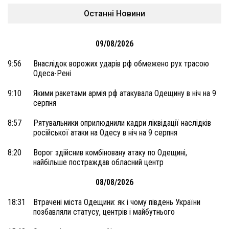
Останні Новини
09/08/2026
9:56
Внаслідок ворожих ударів рф обмежено рух трасою
Одеса-Рені
9:10
Якими ракетами армія рф атакувала Одещину в ніч на 9
серпня
8:57
Рятувальники оприлюднили кадри ліквідації наслідків
російської атаки на Одесу в ніч на 9 серпня
8:20
Ворог здійснив комбіновану атаку по Одещині,
найбільше постраждав обласний центр
08/08/2026
18:31
Втрачені міста Одещини: як і чому південь України
позбавляли статусу, центрів і майбутнього