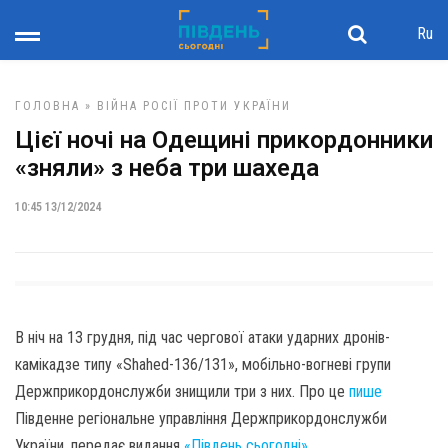
Ru
ГОЛОВНА
»
ВІЙНА РОСІЇ ПРОТИ УКРАЇНИ
Цієї ночі на Одещині прикордонники
«зняли» з неба три шахеда
10:45 13/12/2024
В ніч на 13 грудня, під час чергової атаки ударних дронів-
камікадзе типу «Shahed-136/131», мобільно-вогневі групи
Держприкордонслужби знищили три з них. Про це
пише
Південне регіональне управління Держприкордонслужби
України, передає видання
«Південь сьогодні»
.