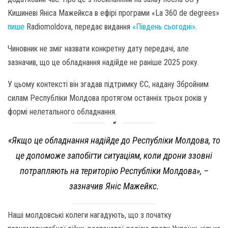
Кишиневі Яніса Мажейкса в ефірі програми «La 360 de degrees»
пише
Radiomoldova, передає видання
«Південь сьогодні»
.
Чиновник не зміг назвати конкретну дату передачі, але
зазначив, що це обладнання надійде не раніше 2025 року.
У цьому контексті він згадав підтримку ЄС, надану Збройним
силам Республіки Молдова протягом останніх трьох років у
формі нелетального обладнання.
«Якщо це обладнання надійде до Республіки Молдова, то
це допоможе запобігти ситуаціям, коли дрони ззовні
потрапляють на територію Республіки Молдова»
, –
зазначив Яніс Мажейкс.
Наші молдовські колеги нагадують, що з початку