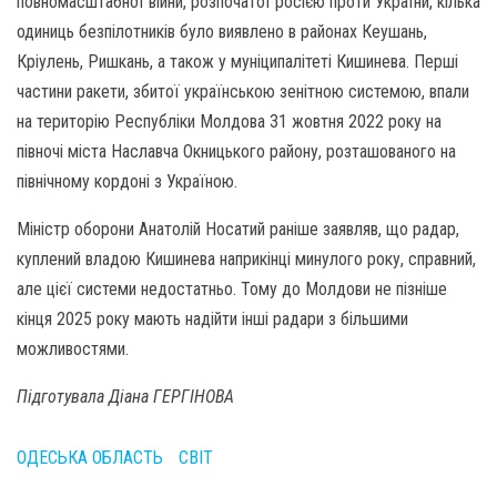
повномасштабної війни, розпочатої росією проти України, кілька
одиниць безпілотників було виявлено в районах Кеушань,
Кріулень, Ришкань, а також у муніципалітеті Кишинева. Перші
частини ракети, збитої українською зенітною системою, впали
на територію Республіки Молдова 31 жовтня 2022 року на
півночі міста Наславча Окницького району, розташованого на
північному кордоні з Україною.
Міністр оборони Анатолій Носатий раніше заявляв, що радар,
куплений владою Кишинева наприкінці минулого року, справний,
але цієї системи недостатньо. Тому до Молдови не пізніше
кінця 2025 року мають надійти інші радари з більшими
можливостями.
Підготувала Діана ГЕРГІНОВА
ОДЕСЬКА ОБЛАСТЬ
СВІТ