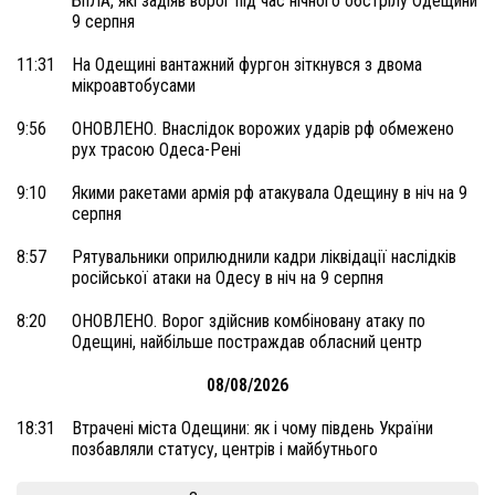
БпЛА, які задіяв ворог під час нічного обстрілу Одещини
9 серпня
11:31
На Одещині вантажний фургон зіткнувся з двома
мікроавтобусами
9:56
ОНОВЛЕНО. Внаслідок ворожих ударів рф обмежено
рух трасою Одеса-Рені
9:10
Якими ракетами армія рф атакувала Одещину в ніч на 9
серпня
8:57
Рятувальники оприлюднили кадри ліквідації наслідків
російської атаки на Одесу в ніч на 9 серпня
8:20
ОНОВЛЕНО. Ворог здійснив комбіновану атаку по
Одещині, найбільше постраждав обласний центр
08/08/2026
18:31
Втрачені міста Одещини: як і чому південь України
позбавляли статусу, центрів і майбутнього