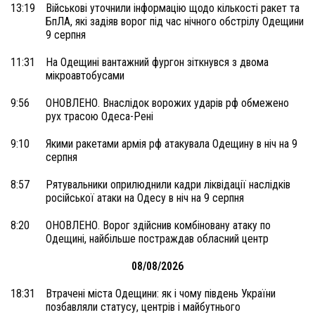
13:19
Військові уточнили інформацію щодо кількості ракет та
БпЛА, які задіяв ворог під час нічного обстрілу Одещини
9 серпня
11:31
На Одещині вантажний фургон зіткнувся з двома
мікроавтобусами
9:56
ОНОВЛЕНО. Внаслідок ворожих ударів рф обмежено
рух трасою Одеса-Рені
9:10
Якими ракетами армія рф атакувала Одещину в ніч на 9
серпня
8:57
Рятувальники оприлюднили кадри ліквідації наслідків
російської атаки на Одесу в ніч на 9 серпня
8:20
ОНОВЛЕНО. Ворог здійснив комбіновану атаку по
Одещині, найбільше постраждав обласний центр
08/08/2026
18:31
Втрачені міста Одещини: як і чому південь України
позбавляли статусу, центрів і майбутнього