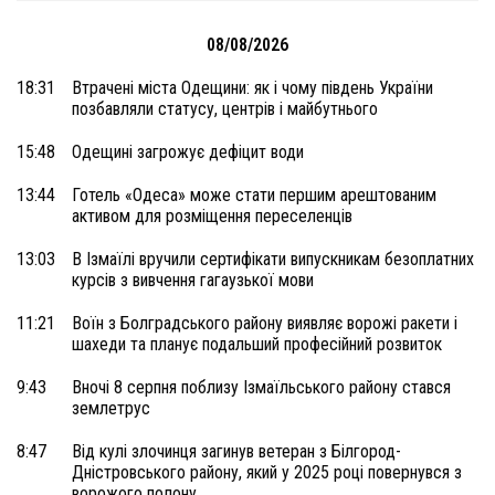
08/08/2026
18:31
Втрачені міста Одещини: як і чому південь України
позбавляли статусу, центрів і майбутнього
15:48
Одещині загрожує дефіцит води
13:44
Готель «Одеса» може стати першим арештованим
активом для розміщення переселенців
13:03
В Ізмаїлі вручили сертифікати випускникам безоплатних
курсів з вивчення гагаузької мови
11:21
Воїн з Болградського району виявляє ворожі ракети і
шахеди та планує подальший професійний розвиток
9:43
Вночі 8 серпня поблизу Ізмаїльського району стався
землетрус
8:47
Від кулі злочинця загинув ветеран з Білгород-
Дністровського району, який у 2025 році повернувся з
ворожого полону