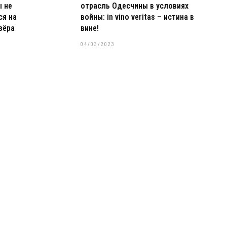
ы не
отрасль Одесчины в условиях
ся на
войны: in vino veritas – истина в
зёра
вине!
04/03/2023