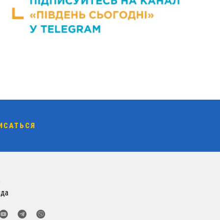
о
нда