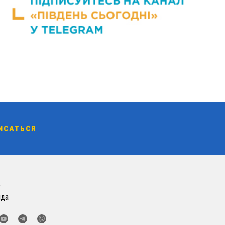
о
нда