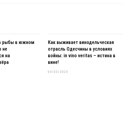
в рыбы в южном
Как выживает винодельческая
ы не
отрасль Одесчины в условиях
ся на
войны: in vino veritas – истина в
зёра
вине!
04/03/2023