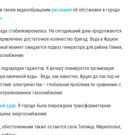
й в своем видеообращении
рассказал
об обстановке в городе
»
.
омаде стабилизировалась. На сегодняшний день продолжаются
привлечено достаточное количество бригад. Вода в Арцизе
нный момент ожидается подвоз генератора для района Глинки,
доснабжение.
 подзарядки гаджетов. К вечеру планируется организация
а кипяченой воды. Ведь, как известно, Арциз до сих пор не
ствие электричества – глобальная проблема по сравнению с
ентрализованное газоснабжение.
ный удар
. В городе была повреждена трансформаторная
лишена энергоснабжения.
, обесточенными также остаются села Теплица, Мирнополье,
 района.