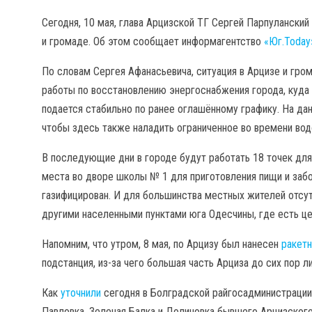
Сегодня, 10 мая, глава Арцизской ТГ Сергей Парпулански
и громаде. Об этом сообщает информагентство
«Юг.Today
По словам Сергея Афанасьевича, ситуация в Арцизе и гр
работы по восстановлению энергоснабжения города, куда 
подается стабильно по ранее оглашённому графику. На да
чтобы здесь также наладить ограниченное во времени во
В последующие дни в городе будут работать 18 точек для
места во дворе школы № 1 для приготовления пищи и забор
газифицирован. И для большинства местных жителей отсут
другими населенными пунктами юга Одесчины, где есть ц
Напомним, что утром, 8 мая, по Арцизу был нанесен
ракет
подстанция, из-за чего большая часть Арциза до сих пор 
Как
уточнили
сегодня в Болградской райгосадминистрации
Павловка, Зеленая Балка и Долиновка бывшего Арцизского