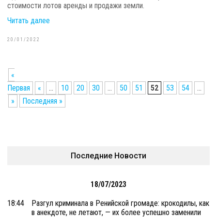
стоимости лотов аренды и продажи земли.
Читать далее
20/01/2022
«
Первая
«
...
10
20
30
...
50
51
52
53
54
...
»
Последняя »
Последние Новости
18/07/2023
18:44
Разгул криминала в Ренийской громаде: крокодилы, как
в анекдоте, не летают, — их более успешно заменили