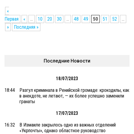
«
Первая
«
...
10
20
30
...
48
49
50
51
52
...
»
Последняя »
Последние Новости
18/07/2023
18:44
Разгул криминала в Ренийской громаде: крокодилы, как
в анекдоте, не летают, — их более успешно заменили
гранаты
17/07/2023
16:32
В Измаиле закрылось одно из важных отделений
«Укрпочты», однако областное руководство