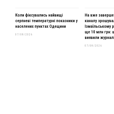
Коли фіксувались найвищі
На вже заверше
серпневі температурні показники у
каналу зрошува
населених пунктах Одещини
Ізмаїльському 
ще 10 млн грн: 
07/08/2026
виявили журнал
07/08/2026