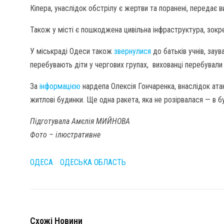
Кіпера, унаслідок обстрілу є жертви та поранені, передає 
Також у місті є пошкоджена цивільна інфраструктура, зок
У міськраді Одеси також
звернулися
до батьків учнів, заув
перебувають діти у чергових групах, вихованці перебували 
За
інформацією
нардепа Олексія Гончаренка, внаслідок ата
житлові будинки. Ще одна ракета, яка не розірвалася — в б
Підготувала Амєлія МИЙНОВА
Фото – ілюстративне
ОДЕСА
ОДЕСЬКА ОБЛАСТЬ
Схожі Новини