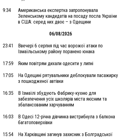
9:34
Американська експертка запропонувала
Зеленському кандидатів на посаду посла України
в США: серед них двоє – з Одещини
06/08/2026
23:41
Ввечері 6 серпня під час ворожої атаки по
Ізмаїльському району поранено юнака
17:59
Яким повітрям дихали одесити у липні
17:05
На Одещині рятувальники деблокували пасажирку
з пошкодженої автівки
16:35
В Ізмаїлі збудують Фабрику-кухню для
забезпечення усіх школярів міста якісним та
збалансованим харчуванням
16:03
В Одесі 12-річна дівчинка вистрибнула з балкона
багатоповерхівки
15:54
На Харківщині загинув захисник з Болградської