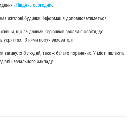
видання
«Південь сьогодні»
.
рема житлові будинки. Інформація доповнюватиметься.
аживши, що за даними керівників закладів освіти, де
в укриттях. З ними поруч вихователі.
ки загинуло 8 людей, також багато поранених. У місті палають
удівлі навчального закладу.