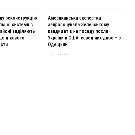
ну реконструкцію
Американська експертка
льної системи в
запропонувала Зеленському
районі виділяють
кандидатів на посаду посла
що цікавого
України в США: серед них двоє – з
істи
Одещини
07/08/2026