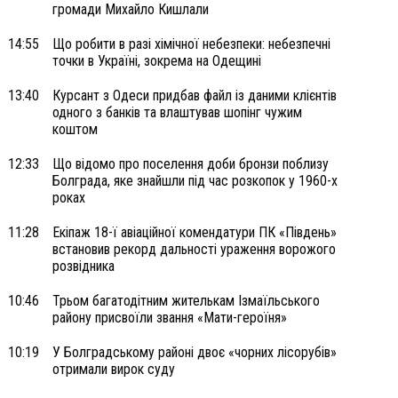
громади Михайло Кишлали
14:55
Що робити в разі хімічної небезпеки: небезпечні
точки в Україні, зокрема на Одещині
13:40
Курсант з Одеси придбав файл із даними клієнтів
одного з банків та влаштував шопінг чужим
коштом
12:33
Що відомо про поселення доби бронзи поблизу
Болграда, яке знайшли під час розкопок у 1960-х
роках
11:28
Екіпаж 18-ї авіаційної комендатури ПК «Південь»
встановив рекорд дальності ураження ворожого
розвідника
10:46
Трьом багатодітним жителькам Ізмаїльського
району присвоїли звання «Мати-героїня»
10:19
У Болградському районі двоє «чорних лісорубів»
отримали вирок суду