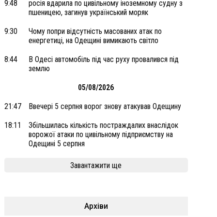
9:48
росія вдарила по цивільному іноземному судну з
пшеницею, загинув український моряк
9:30
Чому попри відсутність масованих атак по
енергетиці, на Одещині вимикають світло
8:44
В Одесі автомобіль під час руху провалився під
землю
05/08/2026
21:47
Ввечері 5 серпня ворог знову атакував Одещину
18:11
Збільшилась кількість постраждалих внаслідок
ворожої атаки по цивільному підприємству на
Одещині 5 серпня
Завантажити ще
Архіви