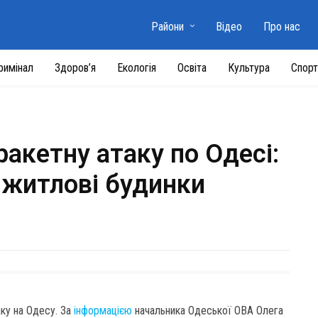
Райони
Відео
Про нас
римінал
Здоров’я
Екологія
Освіта
Культура
Спорт
ракетну атаку по Одесі:
 житлові будинки
аку на Одесу. За
інформацією
начальника Одеської ОВА Олега