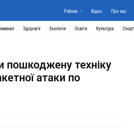
Райони
Відео
Про нас
римінал
Здоров’я
Екологія
Освіта
Культура
Спорт
и пошкоджену техніку
акетної атаки по