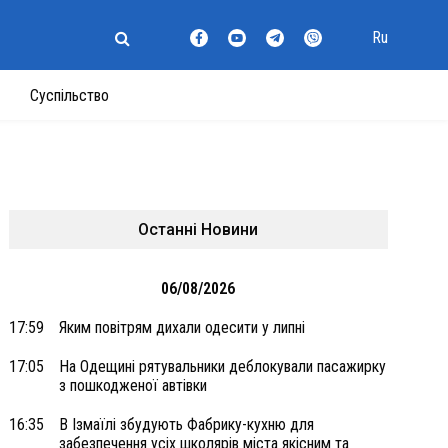
Ru
Суспільство
Останні Новини
06/08/2026
17:59
Яким повітрям дихали одесити у липні
17:05
На Одещині рятувальники деблокували пасажирку
з пошкодженої автівки
16:35
В Ізмаїлі збудують Фабрику-кухню для
забезпечення усіх школярів міста якісним та