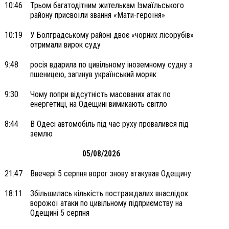
10:46
Трьом багатодітним жителькам Ізмаїльського
району присвоїли звання «Мати-героїня»
10:19
У Болградському районі двоє «чорних лісорубів»
отримали вирок суду
9:48
росія вдарила по цивільному іноземному судну з
пшеницею, загинув український моряк
9:30
Чому попри відсутність масованих атак по
енергетиці, на Одещині вимикають світло
8:44
В Одесі автомобіль під час руху провалився під
землю
05/08/2026
21:47
Ввечері 5 серпня ворог знову атакував Одещину
18:11
Збільшилась кількість постраждалих внаслідок
ворожої атаки по цивільному підприємству на
Одещині 5 серпня