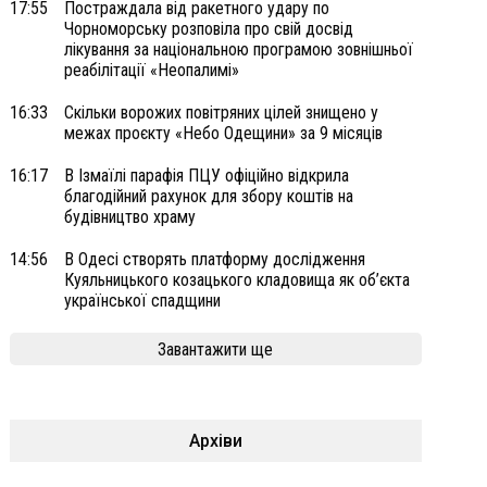
17:55
Постраждала від ракетного удару по
Чорноморську розповіла про свій досвід
лікування за національною програмою зовнішньої
реабілітації «Неопалимі»
16:33
Скільки ворожих повітряних цілей знищено у
межах проєкту «Небо Одещини» за 9 місяців
16:17
В Ізмаїлі парафія ПЦУ офіційно відкрила
благодійний рахунок для збору коштів на
будівництво храму
14:56
В Одесі створять платформу дослідження
Куяльницького козацького кладовища як об’єкта
української спадщини
Завантажити ще
Архіви