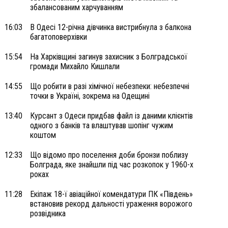
збалансованим харчуванням
16:03
В Одесі 12-річна дівчинка вистрибнула з балкона
багатоповерхівки
15:54
На Харківщині загинув захисник з Болградської
громади Михайло Кишлали
14:55
Що робити в разі хімічної небезпеки: небезпечні
точки в Україні, зокрема на Одещині
13:40
Курсант з Одеси придбав файл із даними клієнтів
одного з банків та влаштував шопінг чужим
коштом
12:33
Що відомо про поселення доби бронзи поблизу
Болграда, яке знайшли під час розкопок у 1960-х
роках
11:28
Екіпаж 18-ї авіаційної комендатури ПК «Південь»
встановив рекорд дальності ураження ворожого
розвідника